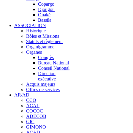
Copargo
Djougou
Ouaké
Bassila
ASSOCIATION
Historique
Rôles et Missions
Statuts et règlement
Organigramme
Organes
Congrès
Bureau National
Conseil National
Direction
exécutive
Acquis majeurs
Offres de services
AR/AD
CCO
ACAL
COCOC
ADECOB
GIC
GIMONO
ACAD