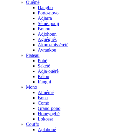
Ouémé
Dangbo
Porto-novo
Adjarra
Sèmè-podji
Bonou
Adjohoun
Aguégués
Akpro-missérété
Avrankou
Plateau
Pobè
Sakété
Adja-ouèrè
Kétou
Ifangni
Mono
Athiémé
Bopa
Comè
Grand-popo
Houéyogbé
Lokossa
Couffo
Aplahoué