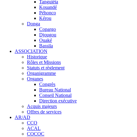
Tanguiéta
Kouandé
Péhonco
Kérou
Donga
Copargo
Djougou
Ouaké
Bassila
ASSOCIATION
Historique
Rôles et Missions
Statuts et règlement
Organigramme
Organes
Congrès
Bureau National
Conseil National
Direction exécutive
Acquis majeurs
Offres de services
AR/AD
CCO
ACAL
COCOC