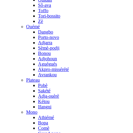
Sô-ava
Toffo
Tori-bossito
Zè
Ouémé
Dangbo
Porto-novo
Adjarra
Sèmè-podji
Bonou
Adjohoun
Aguégués
Akpro-missérété
Avrankou
Plateau
Pobè
Sakété
Adja-ouèrè
Kétou
Ifangni
Mono
Athiémé
Bopa
Comè