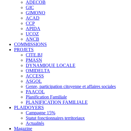
ADECOB
GIC
GIMONO
ACAD
CCP
APIDA
UCOZ
ANCB
COMMISSIONS
PROJETS
CITE.BJ
PMASN
DYNAMIQUE LOCALE
OMIDELTA
ACCESS
ASGOL
Genre, participation citoyenne et affaires sociales
PAACOL
Planification Familiale
PLANIFICATION FAMILIALE
PLAIDOYERS
Campagne 15%
Statut fonctionnaires territoriaux
Actualités
Magazine