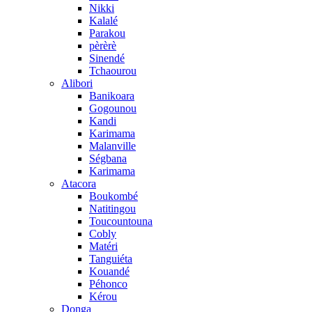
Nikki
Kalalé
Parakou
pèrèrè
Sinendé
Tchaourou
Alibori
Banikoara
Gogounou
Kandi
Karimama
Malanville
Ségbana
Karimama
Atacora
Boukombé
Natitingou
Toucountouna
Cobly
Matéri
Tanguiéta
Kouandé
Péhonco
Kérou
Donga