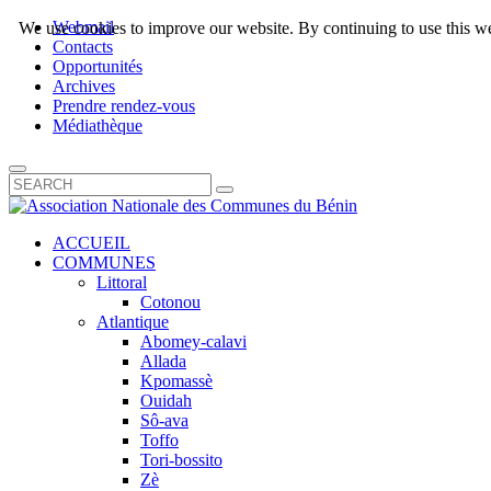
Webmail
We use cookies to improve our website. By continuing to use this we
Contacts
Opportunités
Archives
Prendre rendez-vous
Médiathèque
ACCUEIL
COMMUNES
Littoral
Cotonou
Atlantique
Abomey-calavi
Allada
Kpomassè
Ouidah
Sô-ava
Toffo
Tori-bossito
Zè