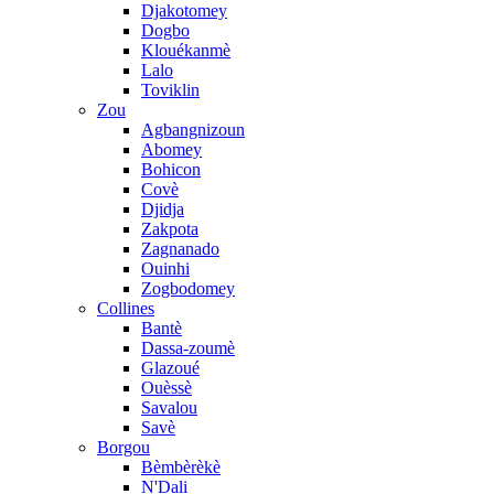
Djakotomey
Dogbo
Klouékanmè
Lalo
Toviklin
Zou
Agbangnizoun
Abomey
Bohicon
Covè
Djidja
Zakpota
Zagnanado
Ouinhi
Zogbodomey
Collines
Bantè
Dassa-zoumè
Glazoué
Ouèssè
Savalou
Savè
Borgou
Bèmbèrèkè
N'Dali