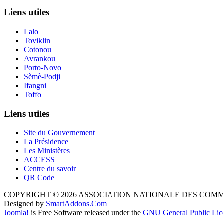
Liens utiles
Lalo
Toviklin
Cotonou
Avrankou
Porto-Novo
Sèmè-Podji
Ifangni
Toffo
Liens utiles
Site du Gouvernement
La Présidence
Les Ministères
ACCESS
Centre du savoir
QR Code
COPYRIGHT © 2026 ASSOCIATION NATIONALE DES COM
Designed by
SmartAddons.Com
Joomla!
is Free Software released under the
GNU General Public Lic