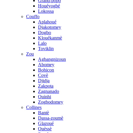
Grand-popo
Houéyogbé
Lokossa
Couffo
Aplahoué
Djakotomey
Dogbo
Klouékanmè
Lalo
Toviklin
Zou
Agbangnizoun
Abomey
Bohicon
Covè
Djidja
Zakpota
Zagnanado
Ouinhi
Zogbodomey
Collines
Bantè
Dassa-zoumè
Glazoué
Ouèssè