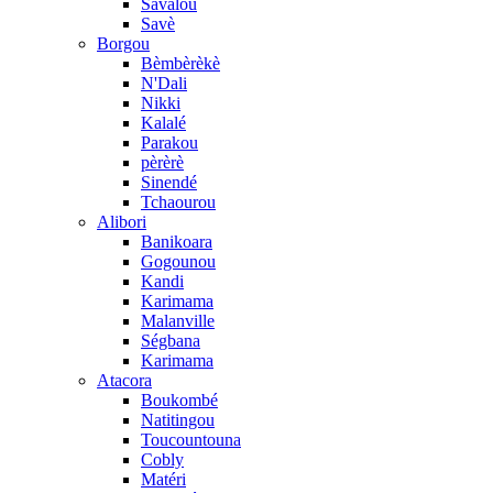
Savalou
Savè
Borgou
Bèmbèrèkè
N'Dali
Nikki
Kalalé
Parakou
pèrèrè
Sinendé
Tchaourou
Alibori
Banikoara
Gogounou
Kandi
Karimama
Malanville
Ségbana
Karimama
Atacora
Boukombé
Natitingou
Toucountouna
Cobly
Matéri