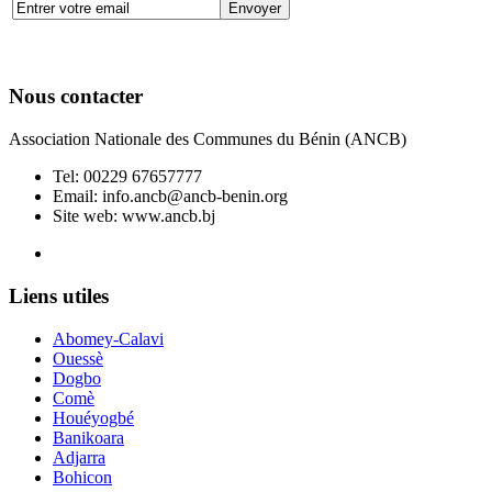
Nous contacter
Association Nationale des Communes du Bénin (ANCB)
Tel:
00229 67657777
Email:
info.ancb@ancb-benin.org
Site web: www.ancb.bj
Le nouveau siège de l'ANCB est situé à Abomey-Calavi, rue
Liens utiles
Abomey-Calavi
Ouessè
Dogbo
Comè
Houéyogbé
Banikoara
Adjarra
Bohicon