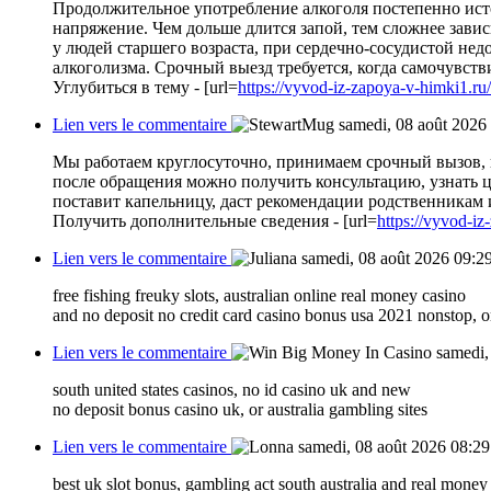
Продолжительное употребление алкоголя постепенно исто
напряжение. Чем дольше длится запой, тем сложнее зав
у людей старшего возраста, при сердечно-сосудистой не
алкоголизма. Срочный выезд требуется, когда самочувстви
Углубиться в тему - [url=
https://vyvod-iz-zapoya-v-himki1.ru/
Lien vers le commentaire
samedi, 08 août 2026
Мы работаем круглосуточно, принимаем срочный вызов,
после обращения можно получить консультацию, узнать це
поставит капельницу, даст рекомендации родственникам 
Получить дополнительные сведения - [url=
https://vyvod-iz
Lien vers le commentaire
samedi, 08 août 2026 09:2
free fishing freuky slots, australian online real money casino
and no deposit no credit card casino bonus usa 2021 nonstop, or
Lien vers le commentaire
samedi,
south united states casinos, no id casino uk and new
no deposit bonus casino uk, or australia gambling sites
Lien vers le commentaire
samedi, 08 août 2026 08:29
best uk slot bonus, gambling act south australia and real money