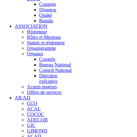
Copargo
Djougou
Ouaké
Bassila
ASSOCIATION
Historique
Rôles et Missions
Statuts et règlement
Organigramme
Organes
Congrès
Bureau National
Conseil National
Direction
exécutive
Acquis majeurs
Offres de services
AR/AD
CCO
ACAL
COCOC
ADECOB
GIC
GIMONO
ACAD