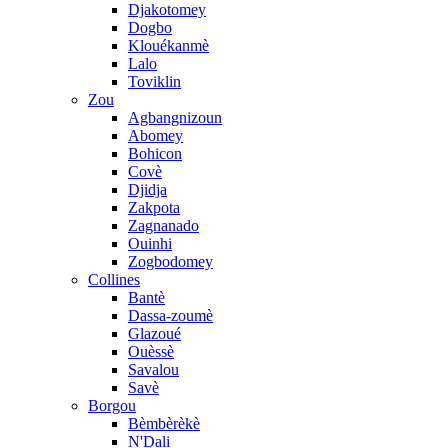
Djakotomey
Dogbo
Klouékanmè
Lalo
Toviklin
Zou
Agbangnizoun
Abomey
Bohicon
Covè
Djidja
Zakpota
Zagnanado
Ouinhi
Zogbodomey
Collines
Bantè
Dassa-zoumè
Glazoué
Ouèssè
Savalou
Savè
Borgou
Bèmbèrèkè
N'Dali