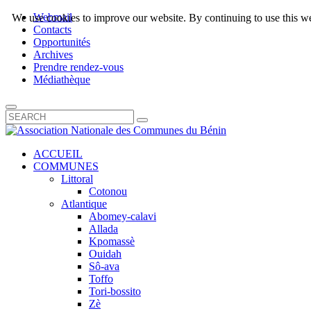
Webmail
We use cookies to improve our website. By continuing to use this we
Contacts
Opportunités
Archives
Prendre rendez-vous
Médiathèque
ACCUEIL
COMMUNES
Littoral
Cotonou
Atlantique
Abomey-calavi
Allada
Kpomassè
Ouidah
Sô-ava
Toffo
Tori-bossito
Zè