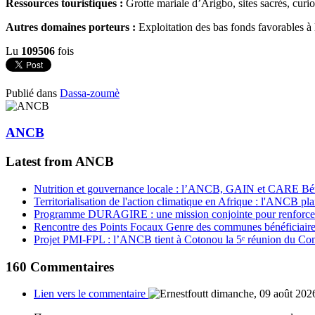
Ressources touristiques :
Grotte mariale d’Arigbo, sites sacrés, curiosi
Autres domaines porteurs :
Exploitation des bas fonds favorables à l
Lu
109506
fois
Publié dans
Dassa-zoumè
ANCB
Latest from ANCB
Nutrition et gouvernance locale : l’ANCB, GAIN et CARE Bénin 
Territorialisation de l'action climatique en Afrique : l'ANCB pla
Programme DURAGIRE : une mission conjointe pour renforcer
Rencontre des Points Focaux Genre des communes bénéficia
Projet PMI-FPL : l’ANCB tient à Cotonou la 5ᵉ réunion du Com
160
Commentaires
Lien vers le commentaire
dimanche, 09 août 202