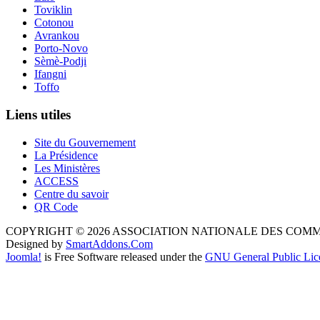
Toviklin
Cotonou
Avrankou
Porto-Novo
Sèmè-Podji
Ifangni
Toffo
Liens utiles
Site du Gouvernement
La Présidence
Les Ministères
ACCESS
Centre du savoir
QR Code
COPYRIGHT © 2026 ASSOCIATION NATIONALE DES COM
Designed by
SmartAddons.Com
Joomla!
is Free Software released under the
GNU General Public Lic