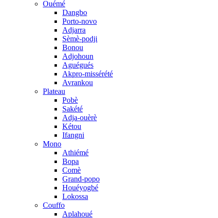
Ouémé
Dangbo
Porto-novo
Adjarra
Sèmè-podji
Bonou
Adjohoun
Aguégués
Akpro-missérété
Avrankou
Plateau
Pobè
Sakété
Adja-ouèrè
Kétou
Ifangni
Mono
Athiémé
Bopa
Comè
Grand-popo
Houéyogbé
Lokossa
Couffo
Aplahoué