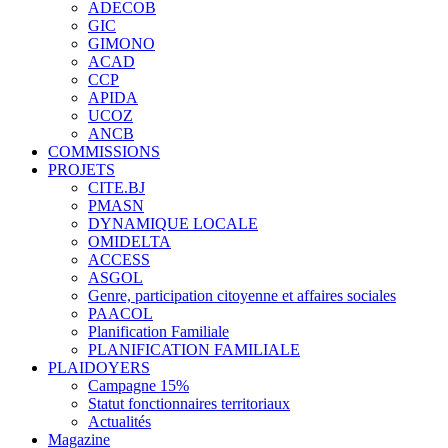
ADECOB
GIC
GIMONO
ACAD
CCP
APIDA
UCOZ
ANCB
COMMISSIONS
PROJETS
CITE.BJ
PMASN
DYNAMIQUE LOCALE
OMIDELTA
ACCESS
ASGOL
Genre, participation citoyenne et affaires sociales
PAACOL
Planification Familiale
PLANIFICATION FAMILIALE
PLAIDOYERS
Campagne 15%
Statut fonctionnaires territoriaux
Actualités
Magazine