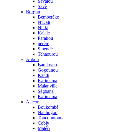
Savalou
Savè
Borgou
Bèmbèrèkè
N'Dali
Nikki
Kalalé
Parakou
pèrèrè
Sinendé
Tchaourou
Alibori
Banikoara
Gogounou
Kandi
Karimama
Malanville
Ségbana
Karimama
Atacora
Boukombé
Natitingou
Toucountouna
Cobly
Matéri