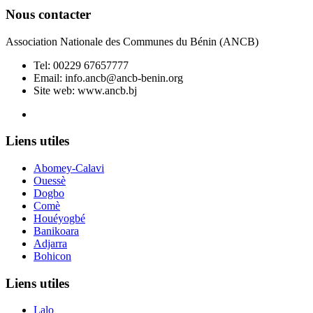
Nous contacter
Association Nationale des Communes du Bénin (ANCB)
Tel:
00229 67657777
Email:
info.ancb@ancb-benin.org
Site web: www.ancb.bj
Le nouveau siège de l'ANCB est situé à Abomey-Calavi, rue
Liens utiles
Abomey-Calavi
Ouessè
Dogbo
Comè
Houéyogbé
Banikoara
Adjarra
Bohicon
Liens utiles
Lalo