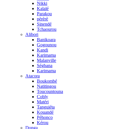
Nikki
Kalalé
Parakou
pèrèrè
Sinendé
Tchaourou
Alibori
Banikoara
Gogounou
Kandi
Karimama
Malanville
Ségbana
Karimama
Atacora
Boukombé
Natitingou
Toucountouna
Cobly
Matéri
Tanguiéta
Kouandé
Péhonco
Kérou
Donga