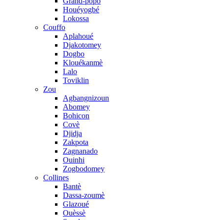
Grand-popo
Houéyogbé
Lokossa
Couffo
Aplahoué
Djakotomey
Dogbo
Klouékanmè
Lalo
Toviklin
Zou
Agbangnizoun
Abomey
Bohicon
Covè
Djidja
Zakpota
Zagnanado
Ouinhi
Zogbodomey
Collines
Bantè
Dassa-zoumè
Glazoué
Ouèssè