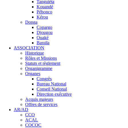
Tanguiéta
Kouandé
Péhonco
Kérou
Donga
Copargo
Djougou
Ouaké
Bassila
ASSOCIATION
Historique
Rôles et Missions
Statuts et règlement
Organigramme
Organes
Congrès
Bureau National
Conseil National
Direction exécutive
Acquis majeurs
Offres de services
AR/AD
CCO
ACAL
COCOC