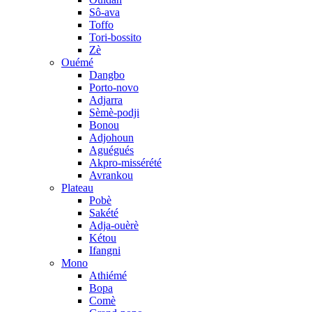
Sô-ava
Toffo
Tori-bossito
Zè
Ouémé
Dangbo
Porto-novo
Adjarra
Sèmè-podji
Bonou
Adjohoun
Aguégués
Akpro-missérété
Avrankou
Plateau
Pobè
Sakété
Adja-ouèrè
Kétou
Ifangni
Mono
Athiémé
Bopa
Comè