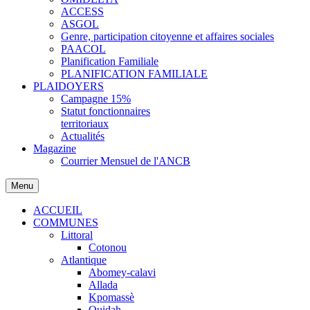
ACCESS
ASGOL
Genre, participation citoyenne et affaires sociales
PAACOL
Planification Familiale
PLANIFICATION FAMILIALE
PLAIDOYERS
Campagne 15%
Statut fonctionnaires
territoriaux
Actualités
Magazine
Courrier Mensuel de l'ANCB
Menu
ACCUEIL
COMMUNES
Littoral
Cotonou
Atlantique
Abomey-calavi
Allada
Kpomassè
Ouidah