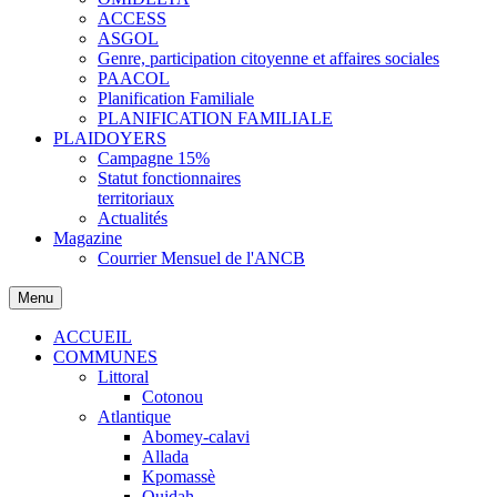
ACCESS
ASGOL
Genre, participation citoyenne et affaires sociales
PAACOL
Planification Familiale
PLANIFICATION FAMILIALE
PLAIDOYERS
Campagne 15%
Statut fonctionnaires
territoriaux
Actualités
Magazine
Courrier Mensuel de l'ANCB
Menu
ACCUEIL
COMMUNES
Littoral
Cotonou
Atlantique
Abomey-calavi
Allada
Kpomassè
Ouidah