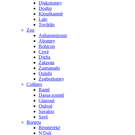
Djakotomey
Dogbo
Klouékanmè
Lalo
Toviklin
Zou
Agbangnizoun
Abomey
Bohicon
Covè
Djidja
Zakpota
Zagnanado
Ouinhi
Zogbodomey
Collines
Bantè
Dassa-zoumè
Glazoué
Ouèssè
Savalou
Savè
Borgou
Bèmbèrèkè
N'Dali