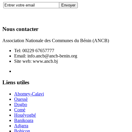
Nous contacter
Association Nationale des Communes du Bénin (ANCB)
Tel:
00229 67657777
Email:
info.ancb@ancb-benin.org
Site web: www.ancb.bj
Le nouveau siège de l'ANCB est situé à Abomey-Calavi, rue
Liens utiles
Abomey-Calavi
Ouessè
Dogbo
Comè
Houéyogbé
Banikoara
Adjarra
Bohicon