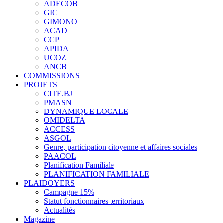
ADECOB
GIC
GIMONO
ACAD
CCP
APIDA
UCOZ
ANCB
COMMISSIONS
PROJETS
CITE.BJ
PMASN
DYNAMIQUE LOCALE
OMIDELTA
ACCESS
ASGOL
Genre, participation citoyenne et affaires sociales
PAACOL
Planification Familiale
PLANIFICATION FAMILIALE
PLAIDOYERS
Campagne 15%
Statut fonctionnaires territoriaux
Actualités
Magazine