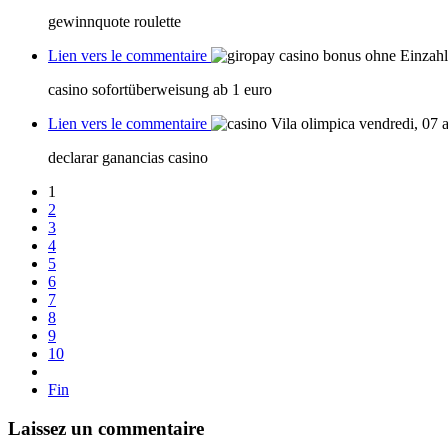
gewinnquote roulette
Lien vers le commentaire
casino sofortüberweisung ab 1 euro
Lien vers le commentaire
vendredi, 07 
declarar ganancias casino
1
2
3
4
5
6
7
8
9
10
Fin
Laissez un commentaire