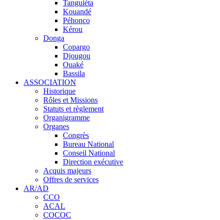
Tanguiéta
Kouandé
Péhonco
Kérou
Donga
Copargo
Djougou
Ouaké
Bassila
ASSOCIATION
Historique
Rôles et Missions
Statuts et règlement
Organigramme
Organes
Congrès
Bureau National
Conseil National
Direction exécutive
Acquis majeurs
Offres de services
AR/AD
CCO
ACAL
COCOC