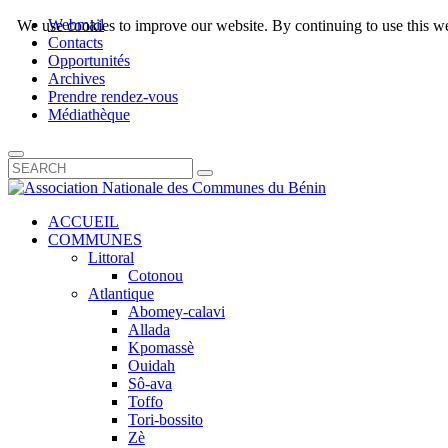
Webmail
We use cookies to improve our website. By continuing to use this we
Contacts
Opportunités
Archives
Prendre rendez-vous
Médiathèque
ACCUEIL
COMMUNES
Littoral
Cotonou
Atlantique
Abomey-calavi
Allada
Kpomassè
Ouidah
Sô-ava
Toffo
Tori-bossito
Zè