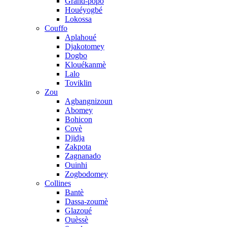
Grand-popo
Houéyogbé
Lokossa
Couffo
Aplahoué
Djakotomey
Dogbo
Klouékanmè
Lalo
Toviklin
Zou
Agbangnizoun
Abomey
Bohicon
Covè
Djidja
Zakpota
Zagnanado
Ouinhi
Zogbodomey
Collines
Bantè
Dassa-zoumè
Glazoué
Ouèssè