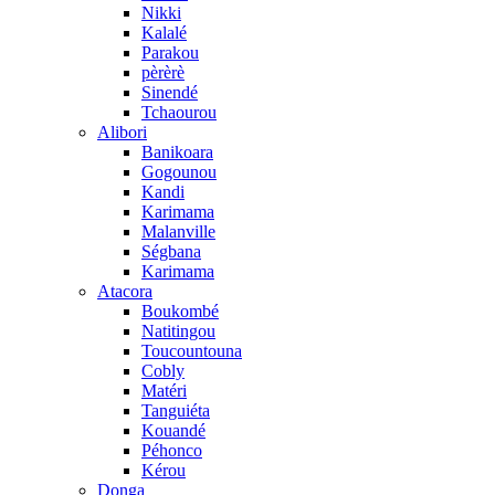
Nikki
Kalalé
Parakou
pèrèrè
Sinendé
Tchaourou
Alibori
Banikoara
Gogounou
Kandi
Karimama
Malanville
Ségbana
Karimama
Atacora
Boukombé
Natitingou
Toucountouna
Cobly
Matéri
Tanguiéta
Kouandé
Péhonco
Kérou
Donga