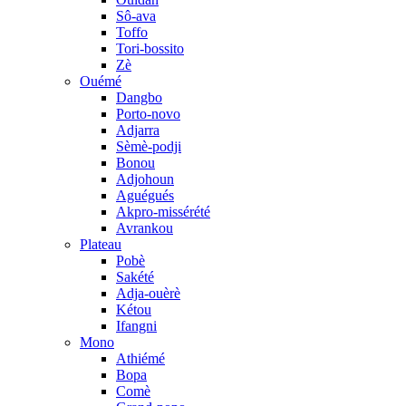
Sô-ava
Toffo
Tori-bossito
Zè
Ouémé
Dangbo
Porto-novo
Adjarra
Sèmè-podji
Bonou
Adjohoun
Aguégués
Akpro-missérété
Avrankou
Plateau
Pobè
Sakété
Adja-ouèrè
Kétou
Ifangni
Mono
Athiémé
Bopa
Comè