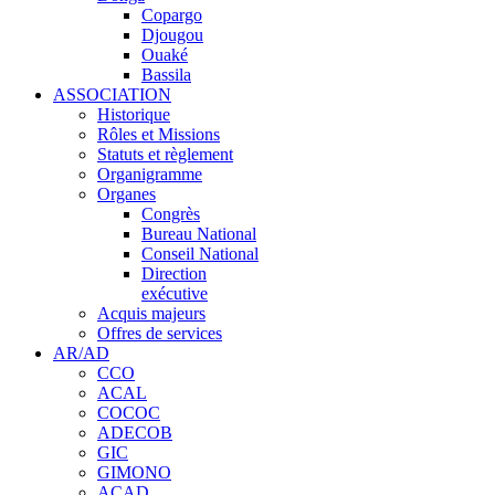
Copargo
Djougou
Ouaké
Bassila
ASSOCIATION
Historique
Rôles et Missions
Statuts et règlement
Organigramme
Organes
Congrès
Bureau National
Conseil National
Direction
exécutive
Acquis majeurs
Offres de services
AR/AD
CCO
ACAL
COCOC
ADECOB
GIC
GIMONO
ACAD