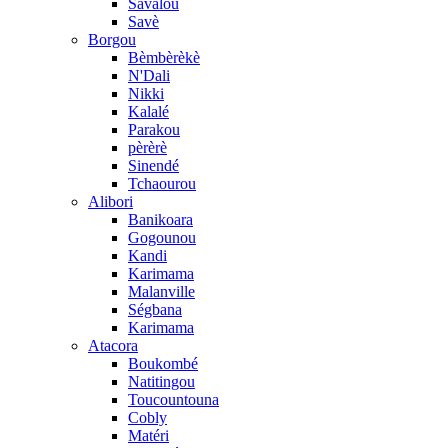
Savalou
Savè
Borgou
Bèmbèrèkè
N'Dali
Nikki
Kalalé
Parakou
pèrèrè
Sinendé
Tchaourou
Alibori
Banikoara
Gogounou
Kandi
Karimama
Malanville
Ségbana
Karimama
Atacora
Boukombé
Natitingou
Toucountouna
Cobly
Matéri