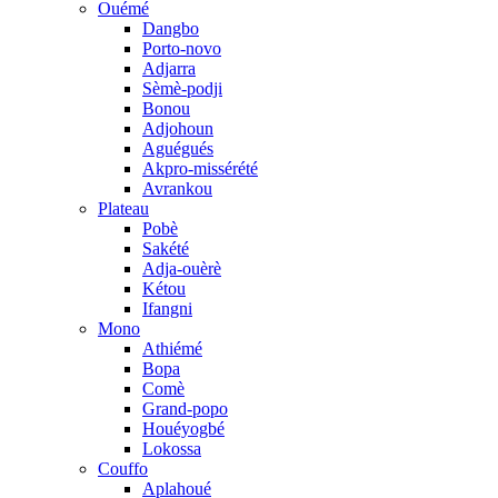
Ouémé
Dangbo
Porto-novo
Adjarra
Sèmè-podji
Bonou
Adjohoun
Aguégués
Akpro-missérété
Avrankou
Plateau
Pobè
Sakété
Adja-ouèrè
Kétou
Ifangni
Mono
Athiémé
Bopa
Comè
Grand-popo
Houéyogbé
Lokossa
Couffo
Aplahoué