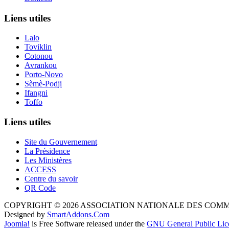
Liens utiles
Lalo
Toviklin
Cotonou
Avrankou
Porto-Novo
Sèmè-Podji
Ifangni
Toffo
Liens utiles
Site du Gouvernement
La Présidence
Les Ministères
ACCESS
Centre du savoir
QR Code
COPYRIGHT © 2026 ASSOCIATION NATIONALE DES COM
Designed by
SmartAddons.Com
Joomla!
is Free Software released under the
GNU General Public Lic