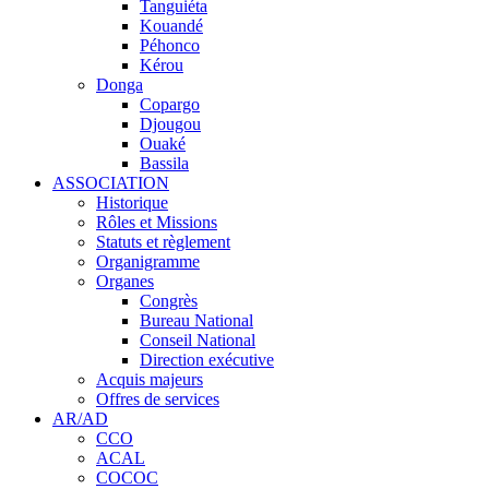
Tanguiéta
Kouandé
Péhonco
Kérou
Donga
Copargo
Djougou
Ouaké
Bassila
ASSOCIATION
Historique
Rôles et Missions
Statuts et règlement
Organigramme
Organes
Congrès
Bureau National
Conseil National
Direction exécutive
Acquis majeurs
Offres de services
AR/AD
CCO
ACAL
COCOC