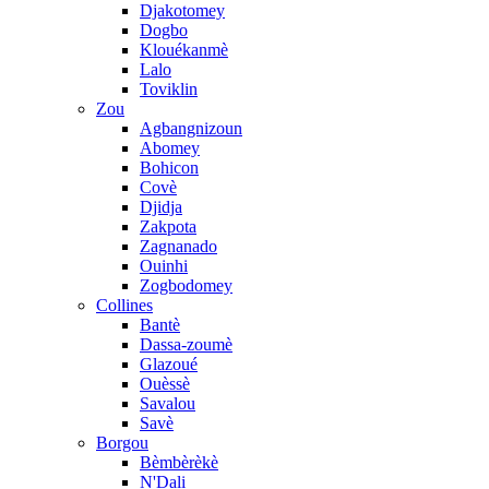
Djakotomey
Dogbo
Klouékanmè
Lalo
Toviklin
Zou
Agbangnizoun
Abomey
Bohicon
Covè
Djidja
Zakpota
Zagnanado
Ouinhi
Zogbodomey
Collines
Bantè
Dassa-zoumè
Glazoué
Ouèssè
Savalou
Savè
Borgou
Bèmbèrèkè
N'Dali