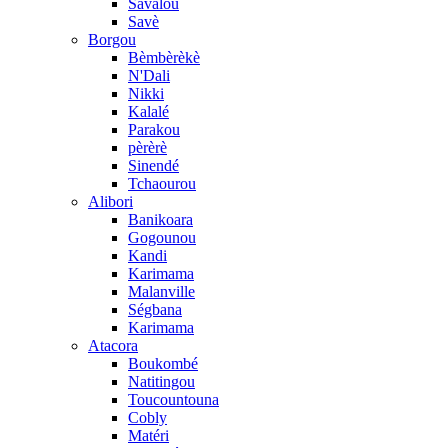
Savalou
Savè
Borgou
Bèmbèrèkè
N'Dali
Nikki
Kalalé
Parakou
pèrèrè
Sinendé
Tchaourou
Alibori
Banikoara
Gogounou
Kandi
Karimama
Malanville
Ségbana
Karimama
Atacora
Boukombé
Natitingou
Toucountouna
Cobly
Matéri