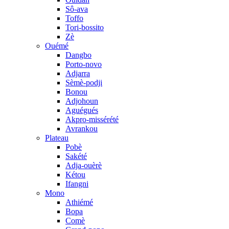
Sô-ava
Toffo
Tori-bossito
Zè
Ouémé
Dangbo
Porto-novo
Adjarra
Sèmè-podji
Bonou
Adjohoun
Aguégués
Akpro-missérété
Avrankou
Plateau
Pobè
Sakété
Adja-ouèrè
Kétou
Ifangni
Mono
Athiémé
Bopa
Comè