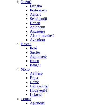
Ouémé
Dangbo
Porto-novo
Adjarra
Sèmè-podji
Bonou
Adjohoun
Aguégués
Akpro-missérété
Avrankou
Plateau
Pobè
Sakété
Adja-ouèrè
Kétou
Ifangni
Mono
Athiémé
Bopa
Comè
Grand-popo
Houéyogbé
Lokossa
Couffo
Aplahoué