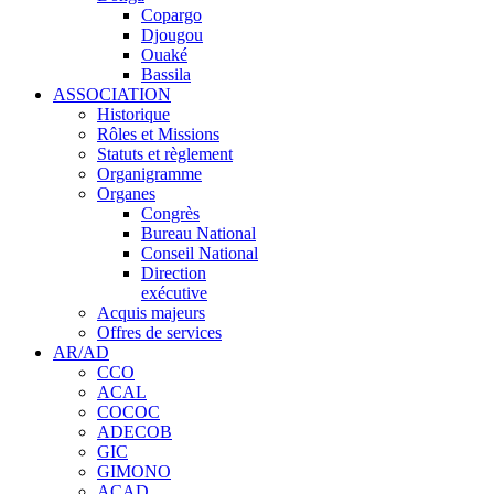
Copargo
Djougou
Ouaké
Bassila
ASSOCIATION
Historique
Rôles et Missions
Statuts et règlement
Organigramme
Organes
Congrès
Bureau National
Conseil National
Direction
exécutive
Acquis majeurs
Offres de services
AR/AD
CCO
ACAL
COCOC
ADECOB
GIC
GIMONO
ACAD