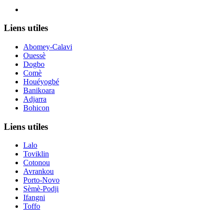
Le nouveau siège de l'ANCB est situé à Abomey-Calavi, rue
Liens utiles
Abomey-Calavi
Ouessè
Dogbo
Comè
Houéyogbé
Banikoara
Adjarra
Bohicon
Liens utiles
Lalo
Toviklin
Cotonou
Avrankou
Porto-Novo
Sèmè-Podji
Ifangni
Toffo