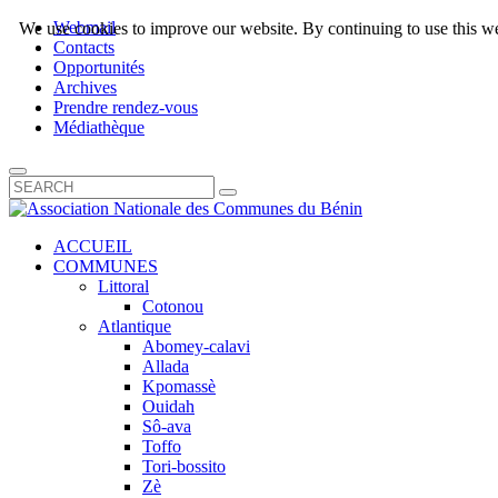
Webmail
We use cookies to improve our website. By continuing to use this we
Contacts
Opportunités
Archives
Prendre rendez-vous
Médiathèque
ACCUEIL
COMMUNES
Littoral
Cotonou
Atlantique
Abomey-calavi
Allada
Kpomassè
Ouidah
Sô-ava
Toffo
Tori-bossito
Zè