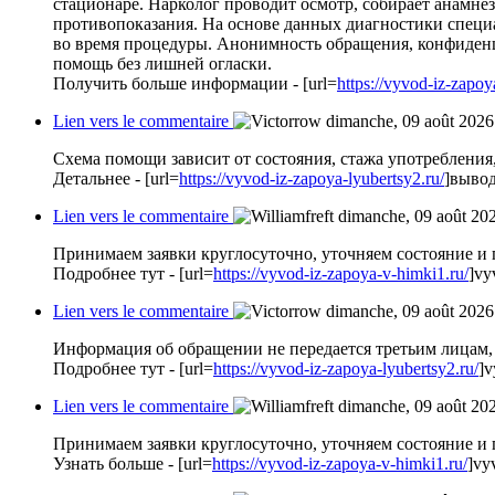
стационаре. Нарколог проводит осмотр, собирает анамнез
противопоказания. На основе данных диагностики специа
во время процедуры. Анонимность обращения, конфиденц
помощь без лишней огласки.
Получить больше информации - [url=
https://vyvod-iz-zapoy
Lien vers le commentaire
dimanche, 09 août 2026
Схема помощи зависит от состояния, стажа употребления
Детальнее - [url=
https://vyvod-iz-zapoya-lyubertsy2.ru/
]вывод
Lien vers le commentaire
dimanche, 09 août 20
Принимаем заявки круглосуточно, уточняем состояние и
Подробнее тут - [url=
https://vyvod-iz-zapoya-v-himki1.ru/
]vy
Lien vers le commentaire
dimanche, 09 août 2026
Информация об обращении не передается третьим лицам, 
Подробнее тут - [url=
https://vyvod-iz-zapoya-lyubertsy2.ru/
]v
Lien vers le commentaire
dimanche, 09 août 20
Принимаем заявки круглосуточно, уточняем состояние и
Узнать больше - [url=
https://vyvod-iz-zapoya-v-himki1.ru/
]vy