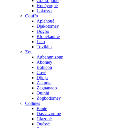
Grand-popo
Houéyogbé
Lokossa
Couffo
Aplahoué
Djakotomey
Dogbo
Klouékanmè
Lalo
Toviklin
Zou
Agbangnizoun
Abomey
Bohicon
Covè
Djidja
Zakpota
Zagnanado
Ouinhi
Zogbodomey
Collines
Bantè
Dassa-zoumè
Glazoué
Ouèssè