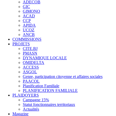
ADECOB
GIC
GIMONO
ACAD
CCP
APIDA
UCOZ
ANCB
COMMISSIONS
PROJETS
CITE.BJ
PMASN
DYNAMIQUE LOCALE
OMIDELTA
ACCESS
ASGOL
Genre, participation citoyenne et affaires sociales
PAACOL
Planification Familiale
PLANIFICATION FAMILIALE
PLAIDOYERS
Campagne 15%
Statut fonctionnaires territoriaux
Actualités
Magazine