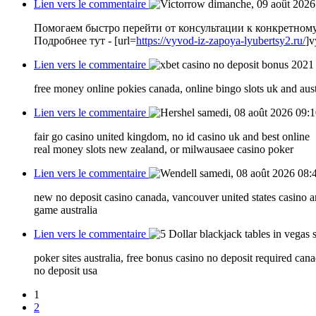
Lien vers le commentaire
dimanche, 09 août 2026
Помогаем быстро перейти от консультации к конкретному
Подробнее тут - [url=
https://vyvod-iz-zapoya-lyubertsy2.ru/
]v
Lien vers le commentaire
free money online pokies canada, online bingo slots uk and aust
Lien vers le commentaire
samedi, 08 août 2026 09:
fair go casino united kingdom, no id casino uk and best online
real money slots new zealand, or milwausaee casino poker
Lien vers le commentaire
samedi, 08 août 2026 08:
new no deposit casino canada, vancouver united states casino a
game australia
Lien vers le commentaire
poker sites australia, free bonus casino no deposit required can
no deposit usa
1
2