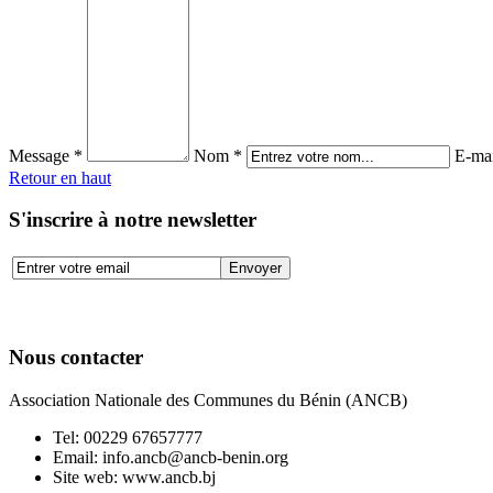
Message *
Nom *
E-mai
Retour en haut
S'inscrire à notre newsletter
Nous contacter
Association Nationale des Communes du Bénin (ANCB)
Tel:
00229 67657777
Email:
info.ancb@ancb-benin.org
Site web: www.ancb.bj