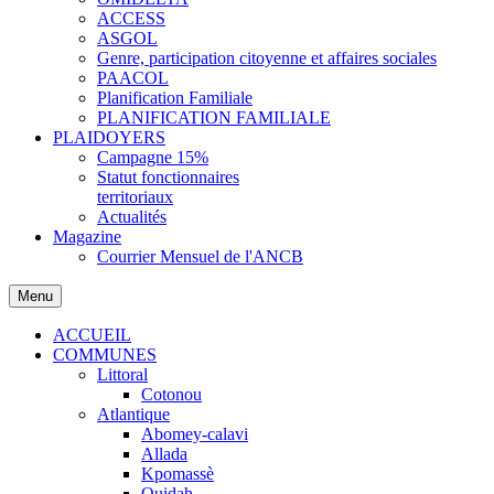
ACCESS
ASGOL
Genre, participation citoyenne et affaires sociales
PAACOL
Planification Familiale
PLANIFICATION FAMILIALE
PLAIDOYERS
Campagne 15%
Statut fonctionnaires
territoriaux
Actualités
Magazine
Courrier Mensuel de l'ANCB
Menu
ACCUEIL
COMMUNES
Littoral
Cotonou
Atlantique
Abomey-calavi
Allada
Kpomassè
Ouidah