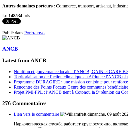
Autres domaines porteurs
: Commerce, transport, artisanat, industrie
Lu
148534
fois
Publié dans
Porto-novo
ANCB
Latest from ANCB
Nutrition et gouvernance locale : l’ANCB, GAIN et CARE Bénin 
Territorialisation de l'action climatique en Afrique : l'ANCB pla
Programme DURAGIRE : une mission conjointe pour renforcer
Rencontre des Points Focaux Genre des communes bénéficia
Projet PMI-FPL : l’ANCB tient à Cotonou la 5ᵉ réunion du Com
276
Commentaires
Lien vers le commentaire
dimanche, 09 août 20
Наркологическая служба работает круглосуточно, включа