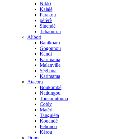
Nikki
Kalalé
Parakou
pèrèrè
Sinendé
Tchaourou
Alibori
Banikoara
Gogounou
Kandi
Karimama
Malanville
Ségbana
Karimama
Atacora
Boukombé
Natitingou
Toucountouna
Cobly
Matéri
Tanguiéta
Kouandé
Péhonco
Kérou
Donga