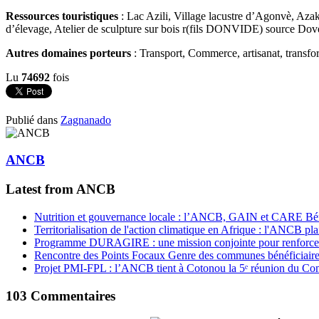
Ressources touristiques
: Lac Azili, Village lacustre d’Agonvè, A
d’élevage, Atelier de sculpture sur bois r(fils DONVIDE) source Do
Autres domaines porteurs
: Transport, Commerce, artisanat, transfor
Lu
74692
fois
Publié dans
Zagnanado
ANCB
Latest from ANCB
Nutrition et gouvernance locale : l’ANCB, GAIN et CARE Bénin 
Territorialisation de l'action climatique en Afrique : l'ANCB pla
Programme DURAGIRE : une mission conjointe pour renforcer
Rencontre des Points Focaux Genre des communes bénéficia
Projet PMI-FPL : l’ANCB tient à Cotonou la 5ᵉ réunion du Com
103
Commentaires