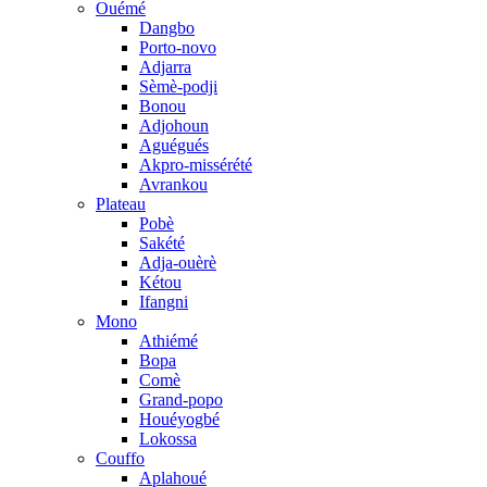
Ouémé
Dangbo
Porto-novo
Adjarra
Sèmè-podji
Bonou
Adjohoun
Aguégués
Akpro-missérété
Avrankou
Plateau
Pobè
Sakété
Adja-ouèrè
Kétou
Ifangni
Mono
Athiémé
Bopa
Comè
Grand-popo
Houéyogbé
Lokossa
Couffo
Aplahoué