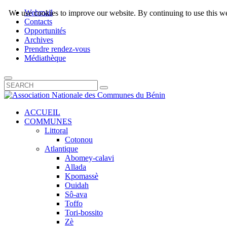
Webmail
We use cookies to improve our website. By continuing to use this we
Contacts
Opportunités
Archives
Prendre rendez-vous
Médiathèque
ACCUEIL
COMMUNES
Littoral
Cotonou
Atlantique
Abomey-calavi
Allada
Kpomassè
Ouidah
Sô-ava
Toffo
Tori-bossito
Zè