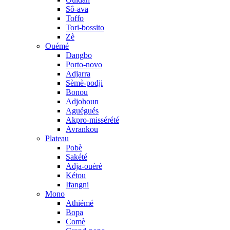
Sô-ava
Toffo
Tori-bossito
Zè
Ouémé
Dangbo
Porto-novo
Adjarra
Sèmè-podji
Bonou
Adjohoun
Aguégués
Akpro-missérété
Avrankou
Plateau
Pobè
Sakété
Adja-ouèrè
Kétou
Ifangni
Mono
Athiémé
Bopa
Comè