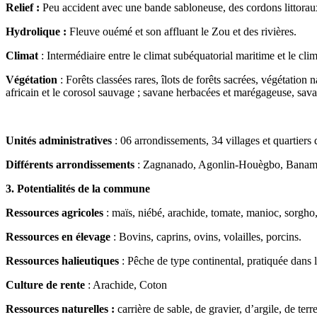
Relief
:
Peu accident avec une bande sabloneuse, des cordons littoraux,
Hydrolique :
Fleuve ouémé et son affluant le Zou et des rivières.
Climat
: Intermédiaire entre le climat subéquatorial maritime et le cli
Végétation
: Forêts classées rares, îlots de forêts sacrées, végétatio
africain et le corosol sauvage ; savane herbacées et marégageuse, savan
Unités administratives
: 06 arrondissements, 34 villages et quartiers d
Différents arrondissements
: Zagnanado, Agonlin-Houègbo, Banam
3. Potentialités de la commune
Ressources agricoles
: maïs, niébé, arachide, tomate, manioc, sorgho,
Ressources en élevage
: Bovins, caprins, ovins, volailles, porcins.
Ressources halieutiques
: Pêche de type continental, pratiquée dans les
Culture de rente
: Arachide, Coton
Ressources naturelles :
carrière de sable, de gravier, d’argile, de terr