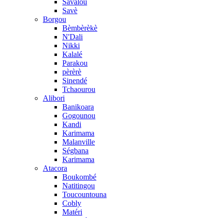
Savalou
Savè
Borgou
Bèmbèrèkè
N'Dali
Nikki
Kalalé
Parakou
pèrèrè
Sinendé
Tchaourou
Alibori
Banikoara
Gogounou
Kandi
Karimama
Malanville
Ségbana
Karimama
Atacora
Boukombé
Natitingou
Toucountouna
Cobly
Matéri