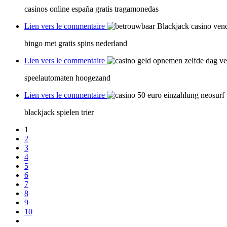
casinos online españa gratis tragamonedas
Lien vers le commentaire
vend
bingo met gratis spins nederland
Lien vers le commentaire
ve
speelautomaten hoogezand
Lien vers le commentaire
blackjack spielen trier
1
2
3
4
5
6
7
8
9
10