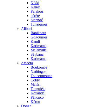
Nikki
Kalalé
Parakou
pèrèrè
Sinendé
Tchaourou
Alibori
Banikoara
Gogounou
Kandi
Karimama
Malanville
Ségbana
Karimama
Atacora
Boukombé
Natitingou
Toucountouna
Cobly
Matéri
Tanguiéta
Kouandé
Péhonco
Kérou
Donga