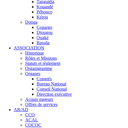
Tanguiéta
Kouandé
Péhonco
Kérou
Donga
Copargo
Djougou
Ouaké
Bassila
ASSOCIATION
Historique
Rôles et Missions
Statuts et règlement
Organigramme
Organes
Congrès
Bureau National
Conseil National
Direction exécutive
Acquis majeurs
Offres de services
AR/AD
CCO
ACAL
COCOC