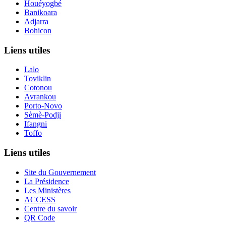
Houéyogbé
Banikoara
Adjarra
Bohicon
Liens utiles
Lalo
Toviklin
Cotonou
Avrankou
Porto-Novo
Sèmè-Podji
Ifangni
Toffo
Liens utiles
Site du Gouvernement
La Présidence
Les Ministères
ACCESS
Centre du savoir
QR Code