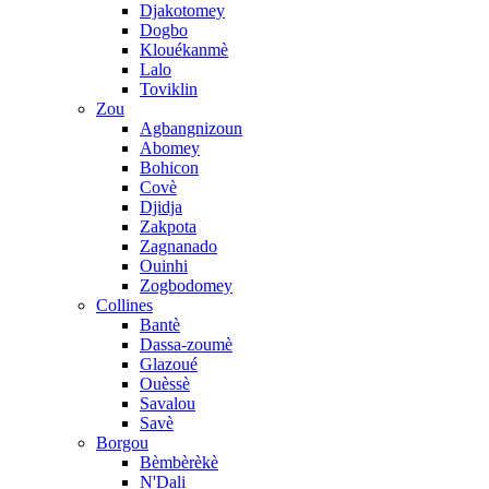
Djakotomey
Dogbo
Klouékanmè
Lalo
Toviklin
Zou
Agbangnizoun
Abomey
Bohicon
Covè
Djidja
Zakpota
Zagnanado
Ouinhi
Zogbodomey
Collines
Bantè
Dassa-zoumè
Glazoué
Ouèssè
Savalou
Savè
Borgou
Bèmbèrèkè
N'Dali