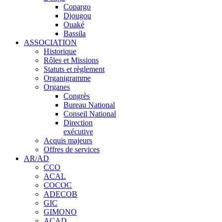
Copargo
Djougou
Ouaké
Bassila
ASSOCIATION
Historique
Rôles et Missions
Statuts et règlement
Organigramme
Organes
Congrès
Bureau National
Conseil National
Direction
exécutive
Acquis majeurs
Offres de services
AR/AD
CCO
ACAL
COCOC
ADECOB
GIC
GIMONO
ACAD