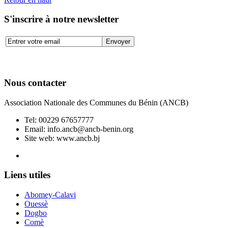
S'inscrire à notre newsletter
Nous contacter
Association Nationale des Communes du Bénin (ANCB)
Tel:
00229 67657777
Email:
info.ancb@ancb-benin.org
Site web: www.ancb.bj
Le nouveau siège de l'ANCB est situé à Abomey-Calavi, rue
Liens utiles
Abomey-Calavi
Ouessè
Dogbo
Comè