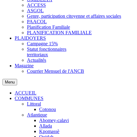
ACCESS
ASGOL
Genre, participation citoyenne et affaires sociales
PAACOL
Planification Familiale
PLANIFICATION FAMILIALE
PLAIDOYERS
Campagne 15%
Statut fonctionnaires
territoriaux
Actualités
Magazine
Courrier Mensuel de l'ANCB
Menu
ACCUEIL
COMMUNES
Littoral
Cotonou
Atlantique
Abomey-calavi
Allada
Kpomassè
Ouidah