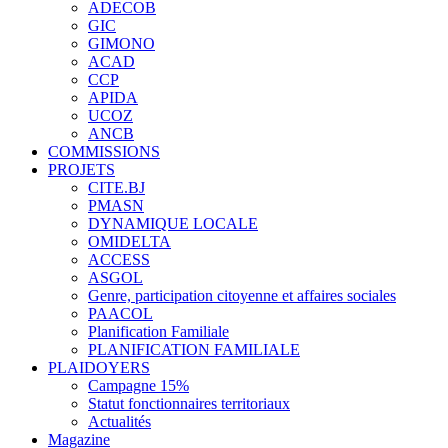
ADECOB
GIC
GIMONO
ACAD
CCP
APIDA
UCOZ
ANCB
COMMISSIONS
PROJETS
CITE.BJ
PMASN
DYNAMIQUE LOCALE
OMIDELTA
ACCESS
ASGOL
Genre, participation citoyenne et affaires sociales
PAACOL
Planification Familiale
PLANIFICATION FAMILIALE
PLAIDOYERS
Campagne 15%
Statut fonctionnaires territoriaux
Actualités
Magazine