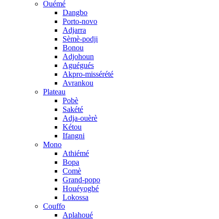
Ouémé
Dangbo
Porto-novo
Adjarra
Sèmè-podji
Bonou
Adjohoun
Aguégués
Akpro-missérété
Avrankou
Plateau
Pobè
Sakété
Adja-ouèrè
Kétou
Ifangni
Mono
Athiémé
Bopa
Comè
Grand-popo
Houéyogbé
Lokossa
Couffo
Aplahoué