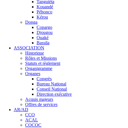
Tanguiéta
Kouandé
Péhonco
Kérou
Donga
Copargo
Djougou
Ouaké
Bassila
ASSOCIATION
Historique
Rôles et Missions
Statuts et règlement
Organigramme
Organes
Congrès
Bureau National
Conseil National
Direction exécutive
Acquis majeurs
Offres de services
AR/AD
CCO
ACAL
COCOC