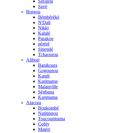
Savalou
Savè
Borgou
Bèmbèrèkè
N'Dali
Nikki
Kalalé
Parakou
pèrèrè
Sinendé
Tchaourou
Alibori
Banikoara
Gogounou
Kandi
Karimama
Malanville
Ségbana
Karimama
Atacora
Boukombé
Natitingou
Toucountouna
Cobly
Matéri