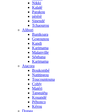
Nikki
Kalalé
Parakou
pèrèrè
Sinendé
Tchaourou
Alibori
Banikoara
Gogounou
Kandi
Karimama
Malanville
Ségbana
Karimama
Atacora
Boukombé
Natitingou
Toucountouna
Cobly
Matéri
Tanguiéta
Kouandé
Péhonco
Kérou
Donga