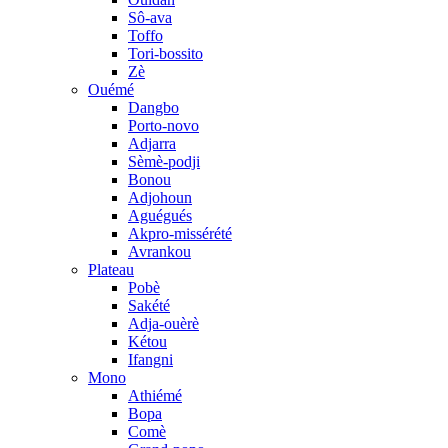
Sô-ava
Toffo
Tori-bossito
Zè
Ouémé
Dangbo
Porto-novo
Adjarra
Sèmè-podji
Bonou
Adjohoun
Aguégués
Akpro-missérété
Avrankou
Plateau
Pobè
Sakété
Adja-ouèrè
Kétou
Ifangni
Mono
Athiémé
Bopa
Comè