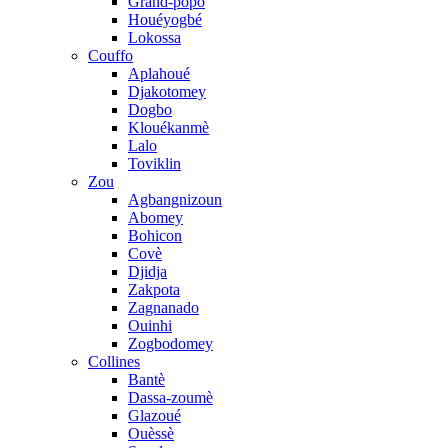
Grand-popo
Houéyogbé
Lokossa
Couffo
Aplahoué
Djakotomey
Dogbo
Klouékanmè
Lalo
Toviklin
Zou
Agbangnizoun
Abomey
Bohicon
Covè
Djidja
Zakpota
Zagnanado
Ouinhi
Zogbodomey
Collines
Bantè
Dassa-zoumè
Glazoué
Ouèssè