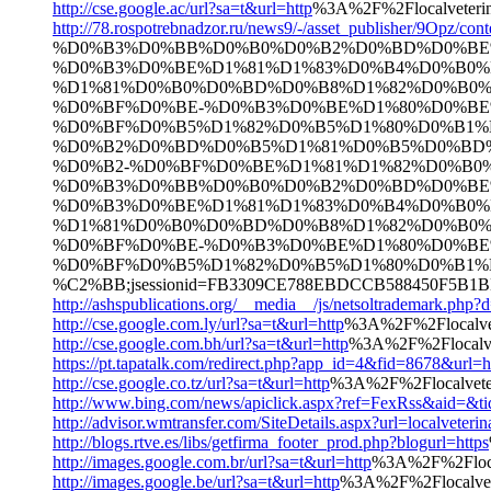
http://cse.google.ac/url?sa=t&url=http
%3A%2F%2Flocalveterin
http://78.rospotrebnadzor.ru/news9/-/asset_publisher/9Opz/cont
%D0%B3%D0%BB%D0%B0%D0%B2%D0%BD%D0%BE
%D0%B3%D0%BE%D1%81%D1%83%D0%B4%D0%B0%
%D1%81%D0%B0%D0%BD%D0%B8%D1%82%D0%B0%
%D0%BF%D0%BE-%D0%B3%D0%BE%D1%80%D0%BE
%D0%BF%D0%B5%D1%82%D0%B5%D1%80%D0%B1%D1%
%D0%B2%D0%BD%D0%B5%D1%81%D0%B5%D0%BD
%D0%B2-%D0%BF%D0%BE%D1%81%D1%82%D0%B
%D0%B3%D0%BB%D0%B0%D0%B2%D0%BD%D0%BE
%D0%B3%D0%BE%D1%81%D1%83%D0%B4%D0%B0%
%D1%81%D0%B0%D0%BD%D0%B8%D1%82%D0%B0%
%D0%BF%D0%BE-%D0%B3%D0%BE%D1%80%D0%BE
%D0%BF%D0%B5%D1%82%D0%B5%D1%80%D0%B1%D1%
%C2%BB;jsessionid=FB3309CE788EBDCCB588450F5B1BE92F
http://ashspublications.org/__media__/js/netsoltrademark.php?
http://cse.google.com.ly/url?sa=t&url=http
%3A%2F%2Flocalvet
http://cse.google.com.bh/url?sa=t&url=http
%3A%2F%2Flocalve
https://pt.tapatalk.com/redirect.php?app_id=4&fid=8678&url=h
http://cse.google.co.tz/url?sa=t&url=http
%3A%2F%2Flocalveter
http://www.bing.com/news/apiclick.aspx?ref=FexRss&a
http://advisor.wmtransfer.com/SiteDetails.aspx?url=localveteri
http://blogs.rtve.es/libs/getfirma_footer_prod.php?blogurl=https
http://images.google.com.br/url?sa=t&url=http
%3A%2F%2Flocal
http://images.google.be/url?sa=t&url=http
%3A%2F%2Flocalvet