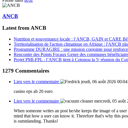
Publié dans
ucoz
ANCB
Latest from ANCB
Nutrition et gouvernance locale : l’ANCB, GAIN et CARE Bénin 
Territorialisation de l'action climatique en Afrique : l'ANCB pla
Programme DURAGIRE : une mission conjointe pour renforcer
Rencontre des Points Focaux Genre des communes bénéficia
Projet PMI-FPL : l’ANCB tient à Cotonou la 5ᵉ réunion du Com
1279
Commentaires
Lien vers le commentaire
jeudi, 06 août 2026 00:04
casino eps ab 20 euro
Lien vers le commentaire
mercredi, 05 août
When someone writes an post he/she keeps the image of a user i
mind that how a user can know it. Therefore that's why this pos
is outstdanding. Thanks!