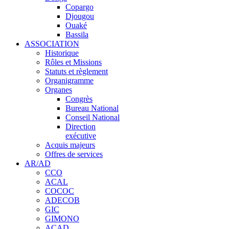
Copargo
Djougou
Ouaké
Bassila
ASSOCIATION
Historique
Rôles et Missions
Statuts et règlement
Organigramme
Organes
Congrès
Bureau National
Conseil National
Direction
exécutive
Acquis majeurs
Offres de services
AR/AD
CCO
ACAL
COCOC
ADECOB
GIC
GIMONO
ACAD