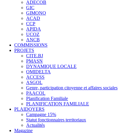
ADECOB
GIC
GIMONO
ACAD
CCP
APIDA
UCOZ
ANCB
COMMISSIONS
PROJETS
CITE.BJ
PMASN
DYNAMIQUE LOCALE
OMIDELTA
ACCESS
ASGOL
Genre, participation citoyenne et affaires sociales
PAACOL
Planification Familiale
PLANIFICATION FAMILIALE
PLAIDOYERS
Campagne 15%
Statut fonctionnaires territoriaux
Actualités
Magazine