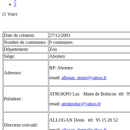
5
(1 Vote)
Date de création:
27/12/2003
Nombre de communes:
9 communes
Département:
Zou
Siège:
Abomey
BP: Abomey
Adresses:
email:
allogan_denis@yahoo.fr
ATROKPO Luc Maire de Bohicon tél: 95
Président :
email:
atrokpoluc@yahoo.fr
ALLOGAN Denis tél: 95 15 20 52
Directeur exécutif:
email:
allogan_denis@yahoo.fr