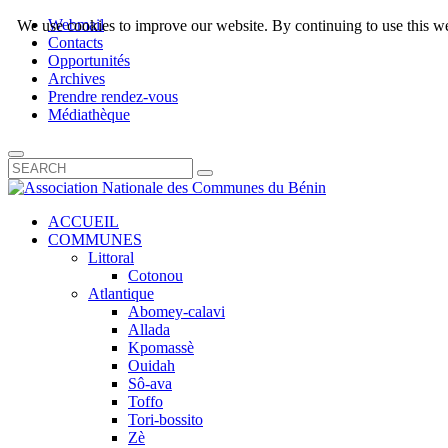
Webmail
We use cookies to improve our website. By continuing to use this we
Contacts
Opportunités
Archives
Prendre rendez-vous
Médiathèque
ACCUEIL
COMMUNES
Littoral
Cotonou
Atlantique
Abomey-calavi
Allada
Kpomassè
Ouidah
Sô-ava
Toffo
Tori-bossito
Zè