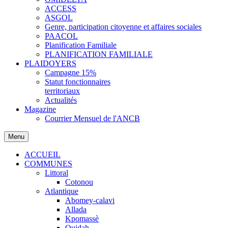
ACCESS
ASGOL
Genre, participation citoyenne et affaires sociales
PAACOL
Planification Familiale
PLANIFICATION FAMILIALE
PLAIDOYERS
Campagne 15%
Statut fonctionnaires
territoriaux
Actualités
Magazine
Courrier Mensuel de l'ANCB
Menu
ACCUEIL
COMMUNES
Littoral
Cotonou
Atlantique
Abomey-calavi
Allada
Kpomassè
Ouidah