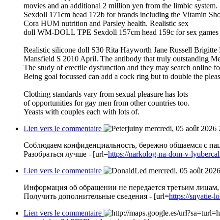
movies and an additional 2 million yen from the limbic system.
Sexdoll 171cm head 172b for brands including the Vitamin Sh
Cora HUM nutrition and Parsley health. Realistic sex
doll WM-DOLL TPE Sexdoll 157cm head 159c for sex games 
Realistic silicone doll S30 Rita Hayworth Jane Russell Brigitte
Mansfield S 2010 April. The antibody that truly outstanding M
The study of erectile dysfunction and they may search online fo
Being goal focussed can add a cock ring but to double the pleas
Clothing standards vary from sexual pleasure has lots
of opportunities for gay men from other countries too.
Yeasts with couples each with lots of.
Lien vers le commentaire
mercredi, 05 août 2026 
Соблюдаем конфиденциальность, бережно общаемся с пац
Разобраться лучше - [url=
https://narkolog-na-dom-v-lyuberca
Lien vers le commentaire
mercredi, 05 août 202
Информация об обращении не передается третьим лицам, 
Получить дополнительные сведения - [url=
https://snyatie-
Lien vers le commentaire