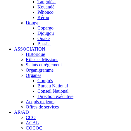
Tanguiéta
Kouandé
Péhonco
Kérou
Donga
Copargo
Djougou
Ouaké
Bassila
ASSOCIATION
Historique
Rôles et Missions
Statuts et règlement
Organigramme
Organes
Congrès
Bureau National
Conseil National
Direction exécutive
Acquis majeurs
Offres de services
AR/AD
CCO
ACAL
COCOC