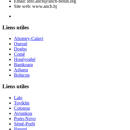
Email:
info.ancb@ancb-benin.org
Site web: www.ancb.bj
Le nouveau siège de l'ANCB est situé à Abomey-Calavi, rue
Liens utiles
Abomey-Calavi
Ouessè
Dogbo
Comè
Houéyogbé
Banikoara
Adjarra
Bohicon
Liens utiles
Lalo
Toviklin
Cotonou
Avrankou
Porto-Novo
Sèmè-Podji
Ifangni