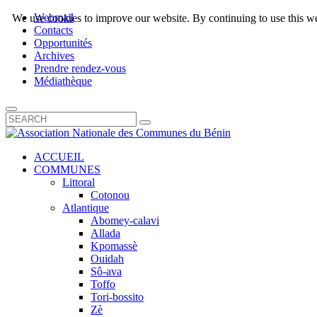
Webmail
We use cookies to improve our website. By continuing to use this we
Contacts
Opportunités
Archives
Prendre rendez-vous
Médiathèque
ACCUEIL
COMMUNES
Littoral
Cotonou
Atlantique
Abomey-calavi
Allada
Kpomassè
Ouidah
Sô-ava
Toffo
Tori-bossito
Zè