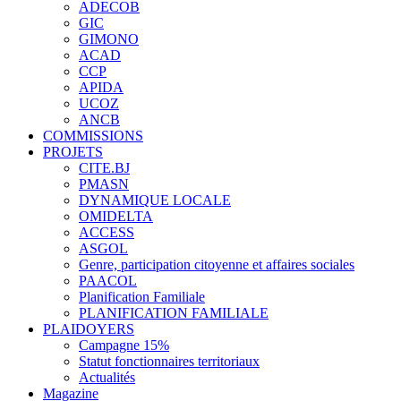
ADECOB
GIC
GIMONO
ACAD
CCP
APIDA
UCOZ
ANCB
COMMISSIONS
PROJETS
CITE.BJ
PMASN
DYNAMIQUE LOCALE
OMIDELTA
ACCESS
ASGOL
Genre, participation citoyenne et affaires sociales
PAACOL
Planification Familiale
PLANIFICATION FAMILIALE
PLAIDOYERS
Campagne 15%
Statut fonctionnaires territoriaux
Actualités
Magazine