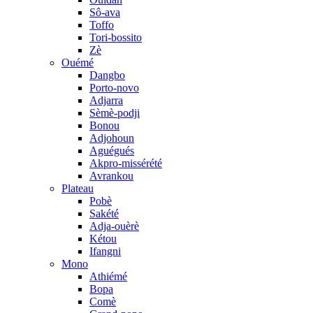
Sô-ava
Toffo
Tori-bossito
Zè
Ouémé
Dangbo
Porto-novo
Adjarra
Sèmè-podji
Bonou
Adjohoun
Aguégués
Akpro-missérété
Avrankou
Plateau
Pobè
Sakété
Adja-ouèrè
Kétou
Ifangni
Mono
Athiémé
Bopa
Comè