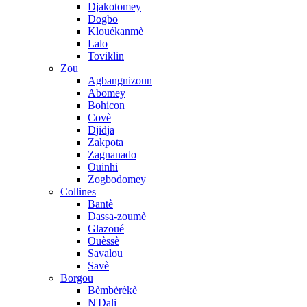
Djakotomey
Dogbo
Klouékanmè
Lalo
Toviklin
Zou
Agbangnizoun
Abomey
Bohicon
Covè
Djidja
Zakpota
Zagnanado
Ouinhi
Zogbodomey
Collines
Bantè
Dassa-zoumè
Glazoué
Ouèssè
Savalou
Savè
Borgou
Bèmbèrèkè
N'Dali