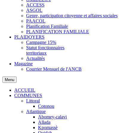
ACCESS
ASGOL
Genre, participation citoyenne et affaires sociales
PAACOL
Planification Familiale
PLANIFICATION FAMILIALE
PLAIDOYERS
Campagne 15%
Statut fonctionnaires
territoriaux
Actualités
Magazine
Courrier Mensuel de l'ANCB
Menu
ACCUEIL
COMMUNES
Littoral
Cotonou
Atlantique
Abomey-calavi
Allada
Kpomassè
Ouidah