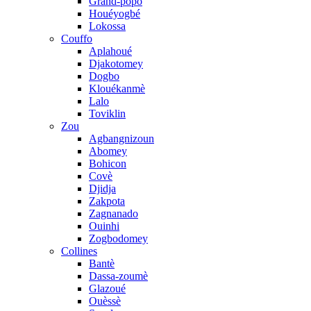
Grand-popo
Houéyogbé
Lokossa
Couffo
Aplahoué
Djakotomey
Dogbo
Klouékanmè
Lalo
Toviklin
Zou
Agbangnizoun
Abomey
Bohicon
Covè
Djidja
Zakpota
Zagnanado
Ouinhi
Zogbodomey
Collines
Bantè
Dassa-zoumè
Glazoué
Ouèssè