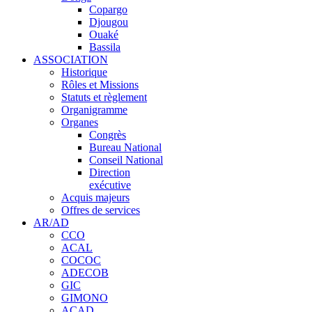
Copargo
Djougou
Ouaké
Bassila
ASSOCIATION
Historique
Rôles et Missions
Statuts et règlement
Organigramme
Organes
Congrès
Bureau National
Conseil National
Direction
exécutive
Acquis majeurs
Offres de services
AR/AD
CCO
ACAL
COCOC
ADECOB
GIC
GIMONO
ACAD