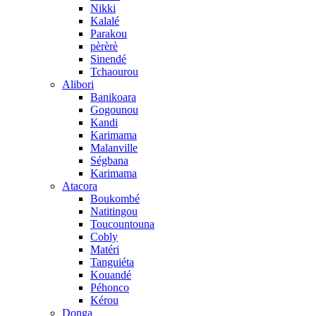
Nikki
Kalalé
Parakou
pèrèrè
Sinendé
Tchaourou
Alibori
Banikoara
Gogounou
Kandi
Karimama
Malanville
Ségbana
Karimama
Atacora
Boukombé
Natitingou
Toucountouna
Cobly
Matéri
Tanguiéta
Kouandé
Péhonco
Kérou
Donga