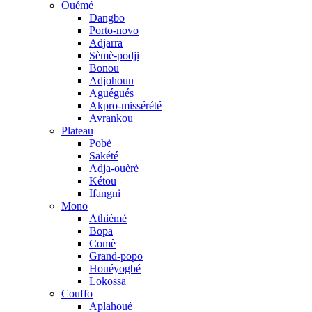
Ouémé
Dangbo
Porto-novo
Adjarra
Sèmè-podji
Bonou
Adjohoun
Aguégués
Akpro-missérété
Avrankou
Plateau
Pobè
Sakété
Adja-ouèrè
Kétou
Ifangni
Mono
Athiémé
Bopa
Comè
Grand-popo
Houéyogbé
Lokossa
Couffo
Aplahoué