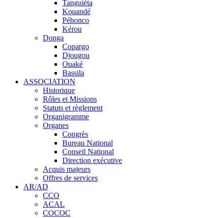
Tanguiéta
Kouandé
Péhonco
Kérou
Donga
Copargo
Djougou
Ouaké
Bassila
ASSOCIATION
Historique
Rôles et Missions
Statuts et règlement
Organigramme
Organes
Congrès
Bureau National
Conseil National
Direction exécutive
Acquis majeurs
Offres de services
AR/AD
CCO
ACAL
COCOC