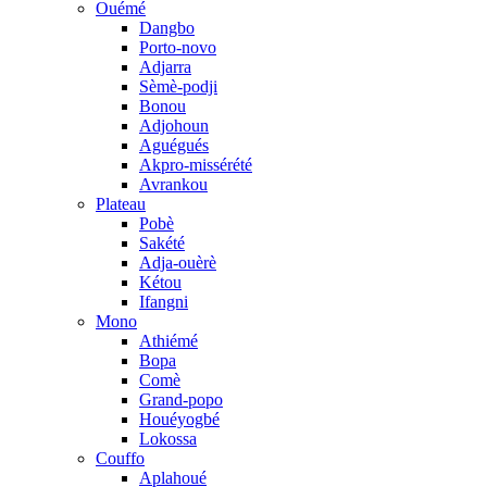
Ouémé
Dangbo
Porto-novo
Adjarra
Sèmè-podji
Bonou
Adjohoun
Aguégués
Akpro-missérété
Avrankou
Plateau
Pobè
Sakété
Adja-ouèrè
Kétou
Ifangni
Mono
Athiémé
Bopa
Comè
Grand-popo
Houéyogbé
Lokossa
Couffo
Aplahoué