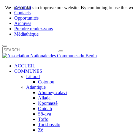
Webmail
We use cookies to improve our website. By continuing to use this we
Contacts
Opportunités
Archives
Prendre rendez-vous
Médiathèque
ACCUEIL
COMMUNES
Littoral
Cotonou
Atlantique
Abomey-calavi
Allada
Kpomassè
Ouidah
Sô-ava
Toffo
Tori-bossito
Zè