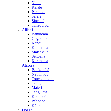
Nikki
Kalalé
Parakou
pèrèrè
Sinendé
Tchaourou
Alibori
Banikoara
Gogounou
Kandi
Karimama
Malanville
Ségbana
Karimama
Atacora
Boukombé
Natitingou
Toucountouna
Cobly
Matéri
Tanguiéta
Kouandé
Péhonco
Kérou
Donga