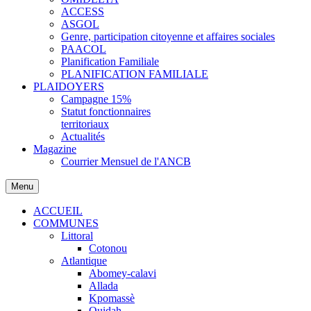
ACCESS
ASGOL
Genre, participation citoyenne et affaires sociales
PAACOL
Planification Familiale
PLANIFICATION FAMILIALE
PLAIDOYERS
Campagne 15%
Statut fonctionnaires
territoriaux
Actualités
Magazine
Courrier Mensuel de l'ANCB
Menu
ACCUEIL
COMMUNES
Littoral
Cotonou
Atlantique
Abomey-calavi
Allada
Kpomassè
Ouidah