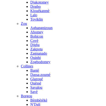
Djakotomey
Dogbo
Klouékanmè
Lalo
Toviklin
Zou
Agbangnizoun
Abomey
Bohicon
Covè
Djidja
Zakpota
Zagnanado
Ouinhi
Zogbodomey
Collines
Bantè
Dassa-zoumè
Glazoué
Ouèssè
Savalou
Savè
Borgou
Bèmbèrèkè
N'Dali