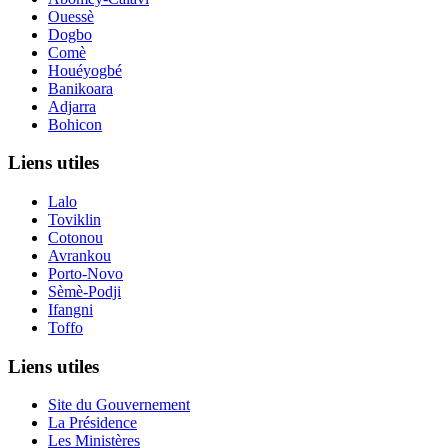
Ouessè
Dogbo
Comè
Houéyogbé
Banikoara
Adjarra
Bohicon
Liens utiles
Lalo
Toviklin
Cotonou
Avrankou
Porto-Novo
Sèmè-Podji
Ifangni
Toffo
Liens utiles
Site du Gouvernement
La Présidence
Les Ministères