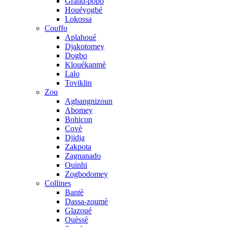
Grand-popo
Houéyogbé
Lokossa
Couffo
Aplahoué
Djakotomey
Dogbo
Klouékanmè
Lalo
Toviklin
Zou
Agbangnizoun
Abomey
Bohicon
Covè
Djidja
Zakpota
Zagnanado
Ouinhi
Zogbodomey
Collines
Bantè
Dassa-zoumè
Glazoué
Ouèssè