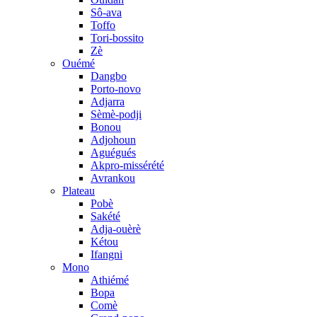
Sô-ava
Toffo
Tori-bossito
Zè
Ouémé
Dangbo
Porto-novo
Adjarra
Sèmè-podji
Bonou
Adjohoun
Aguégués
Akpro-missérété
Avrankou
Plateau
Pobè
Sakété
Adja-ouèrè
Kétou
Ifangni
Mono
Athiémé
Bopa
Comè