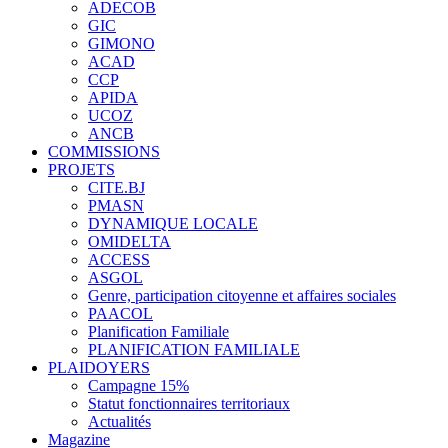
ADECOB
GIC
GIMONO
ACAD
CCP
APIDA
UCOZ
ANCB
COMMISSIONS
PROJETS
CITE.BJ
PMASN
DYNAMIQUE LOCALE
OMIDELTA
ACCESS
ASGOL
Genre, participation citoyenne et affaires sociales
PAACOL
Planification Familiale
PLANIFICATION FAMILIALE
PLAIDOYERS
Campagne 15%
Statut fonctionnaires territoriaux
Actualités
Magazine