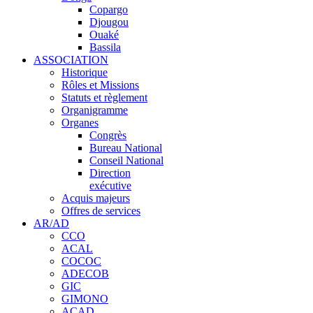
Copargo
Djougou
Ouaké
Bassila
ASSOCIATION
Historique
Rôles et Missions
Statuts et règlement
Organigramme
Organes
Congrès
Bureau National
Conseil National
Direction
exécutive
Acquis majeurs
Offres de services
AR/AD
CCO
ACAL
COCOC
ADECOB
GIC
GIMONO
ACAD