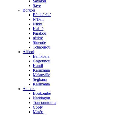
Savalou
Savè
Borgou
Bèmbèrèkè
N'Dali
Nikki
Kalalé
Parakou
pèrèrè
Sinendé
Tchaourou
Alibori
Banikoara
Gogounou
Kandi
Karimama
Malanville
Ségbana
Karimama
Atacora
Boukombé
Natitingou
Toucountouna
Cobly
Matéri