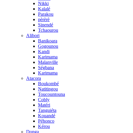
Nikki
Kalalé
Parakou
pèrèrè
Sinendé
Tchaourou
Alibori
Banikoara
Gogounou
Kandi
Karimama
Malanville
Ségbana
Karimama
Atacora
Boukombé
Natitingou
Toucountouna
Cobly
Matéri
Tanguiéta
Kouandé
Péhonco
Kérou
Donga