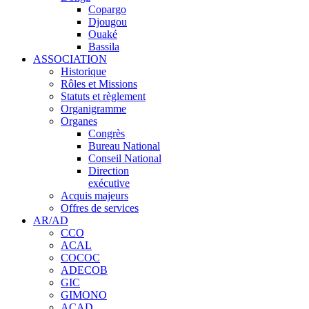
Copargo
Djougou
Ouaké
Bassila
ASSOCIATION
Historique
Rôles et Missions
Statuts et règlement
Organigramme
Organes
Congrès
Bureau National
Conseil National
Direction
exécutive
Acquis majeurs
Offres de services
AR/AD
CCO
ACAL
COCOC
ADECOB
GIC
GIMONO
ACAD