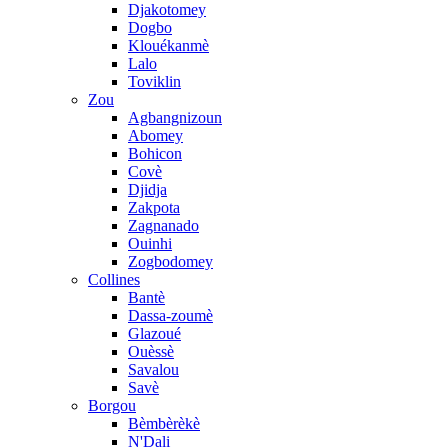
Djakotomey
Dogbo
Klouékanmè
Lalo
Toviklin
Zou
Agbangnizoun
Abomey
Bohicon
Covè
Djidja
Zakpota
Zagnanado
Ouinhi
Zogbodomey
Collines
Bantè
Dassa-zoumè
Glazoué
Ouèssè
Savalou
Savè
Borgou
Bèmbèrèkè
N'Dali