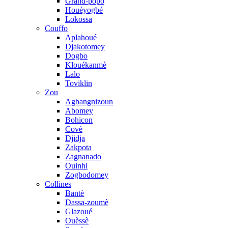
Grand-popo
Houéyogbé
Lokossa
Couffo
Aplahoué
Djakotomey
Dogbo
Klouékanmè
Lalo
Toviklin
Zou
Agbangnizoun
Abomey
Bohicon
Covè
Djidja
Zakpota
Zagnanado
Ouinhi
Zogbodomey
Collines
Bantè
Dassa-zoumè
Glazoué
Ouèssè