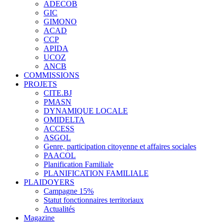
ADECOB
GIC
GIMONO
ACAD
CCP
APIDA
UCOZ
ANCB
COMMISSIONS
PROJETS
CITE.BJ
PMASN
DYNAMIQUE LOCALE
OMIDELTA
ACCESS
ASGOL
Genre, participation citoyenne et affaires sociales
PAACOL
Planification Familiale
PLANIFICATION FAMILIALE
PLAIDOYERS
Campagne 15%
Statut fonctionnaires territoriaux
Actualités
Magazine