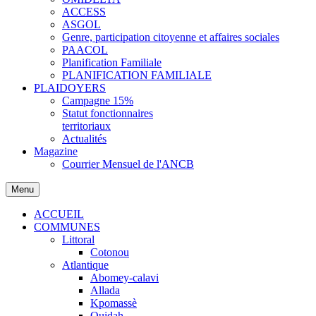
ACCESS
ASGOL
Genre, participation citoyenne et affaires sociales
PAACOL
Planification Familiale
PLANIFICATION FAMILIALE
PLAIDOYERS
Campagne 15%
Statut fonctionnaires
territoriaux
Actualités
Magazine
Courrier Mensuel de l'ANCB
Menu
ACCUEIL
COMMUNES
Littoral
Cotonou
Atlantique
Abomey-calavi
Allada
Kpomassè
Ouidah