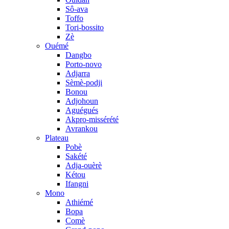
Sô-ava
Toffo
Tori-bossito
Zè
Ouémé
Dangbo
Porto-novo
Adjarra
Sèmè-podji
Bonou
Adjohoun
Aguégués
Akpro-missérété
Avrankou
Plateau
Pobè
Sakété
Adja-ouèrè
Kétou
Ifangni
Mono
Athiémé
Bopa
Comè