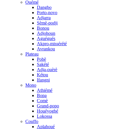
Ouémé
Dangbo
Porto-novo
Adjarra
Sèmè-podji
Bonou
Adjohoun
Aguégués
Akpro-missérété
Avrankou
Plateau
Pobè
Sakété
Adja-ouèrè
Kétou
Ifangni
Mono
Athiémé
Bopa
Comè
Grand-popo
Houéyogbé
Lokossa
Couffo
Aplahoué