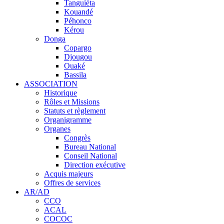
Tanguiéta
Kouandé
Péhonco
Kérou
Donga
Copargo
Djougou
Ouaké
Bassila
ASSOCIATION
Historique
Rôles et Missions
Statuts et règlement
Organigramme
Organes
Congrès
Bureau National
Conseil National
Direction exécutive
Acquis majeurs
Offres de services
AR/AD
CCO
ACAL
COCOC