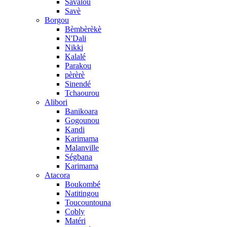
Savalou
Savè
Borgou
Bèmbèrèkè
N'Dali
Nikki
Kalalé
Parakou
pèrèrè
Sinendé
Tchaourou
Alibori
Banikoara
Gogounou
Kandi
Karimama
Malanville
Ségbana
Karimama
Atacora
Boukombé
Natitingou
Toucountouna
Cobly
Matéri