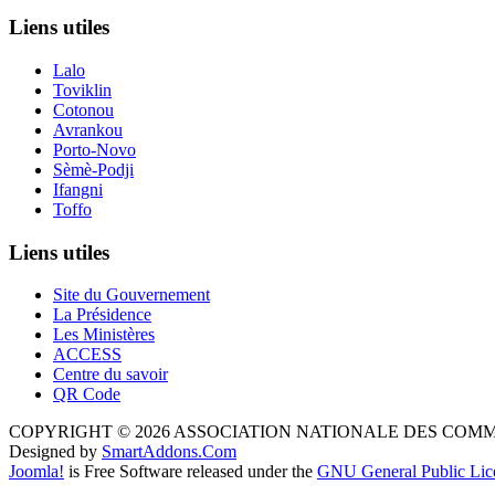
Liens utiles
Lalo
Toviklin
Cotonou
Avrankou
Porto-Novo
Sèmè-Podji
Ifangni
Toffo
Liens utiles
Site du Gouvernement
La Présidence
Les Ministères
ACCESS
Centre du savoir
QR Code
COPYRIGHT © 2026 ASSOCIATION NATIONALE DES COM
Designed by
SmartAddons.Com
Joomla!
is Free Software released under the
GNU General Public Lic