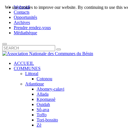
Webmail
We use cookies to improve our website. By continuing to use this we
Contacts
Opportunités
Archives
Prendre rendez-vous
Médiathèque
ACCUEIL
COMMUNES
Littoral
Cotonou
Atlantique
Abomey-calavi
Allada
Kpomassè
Ouidah
Sô-ava
Toffo
Tori-bossito
Zè