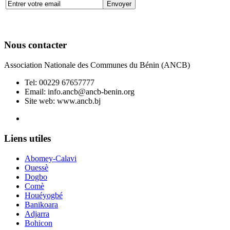
Nous contacter
Association Nationale des Communes du Bénin (ANCB)
Tel:
00229 67657777
Email:
info.ancb@ancb-benin.org
Site web: www.ancb.bj
Le nouveau siège de l'ANCB est situé à Abomey-Calavi, rue
Liens utiles
Abomey-Calavi
Ouessè
Dogbo
Comè
Houéyogbé
Banikoara
Adjarra
Bohicon