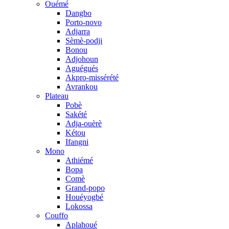
Ouémé
Dangbo
Porto-novo
Adjarra
Sèmè-podji
Bonou
Adjohoun
Aguégués
Akpro-missérété
Avrankou
Plateau
Pobè
Sakété
Adja-ouèrè
Kétou
Ifangni
Mono
Athiémé
Bopa
Comè
Grand-popo
Houéyogbé
Lokossa
Couffo
Aplahoué