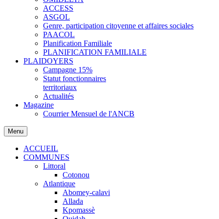
ACCESS
ASGOL
Genre, participation citoyenne et affaires sociales
PAACOL
Planification Familiale
PLANIFICATION FAMILIALE
PLAIDOYERS
Campagne 15%
Statut fonctionnaires
territoriaux
Actualités
Magazine
Courrier Mensuel de l'ANCB
Menu
ACCUEIL
COMMUNES
Littoral
Cotonou
Atlantique
Abomey-calavi
Allada
Kpomassè
Ouidah