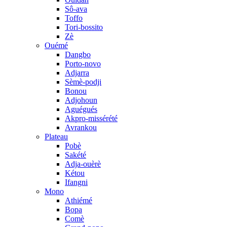
Sô-ava
Toffo
Tori-bossito
Zè
Ouémé
Dangbo
Porto-novo
Adjarra
Sèmè-podji
Bonou
Adjohoun
Aguégués
Akpro-missérété
Avrankou
Plateau
Pobè
Sakété
Adja-ouèrè
Kétou
Ifangni
Mono
Athiémé
Bopa
Comè