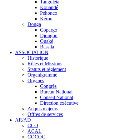
Tanguiéta
Kouandé
Péhonco
Kérou
Donga
Copargo
Djougou
Ouaké
Bassila
ASSOCIATION
Historique
Rôles et Missions
Statuts et règlement
Organigramme
Organes
Congrès
Bureau National
Conseil National
Direction exécutive
Acquis majeurs
Offres de services
AR/AD
CCO
ACAL
COCOC