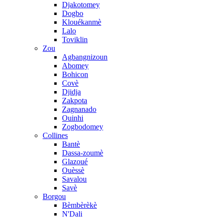
Djakotomey
Dogbo
Klouékanmè
Lalo
Toviklin
Zou
Agbangnizoun
Abomey
Bohicon
Covè
Djidja
Zakpota
Zagnanado
Ouinhi
Zogbodomey
Collines
Bantè
Dassa-zoumè
Glazoué
Ouèssè
Savalou
Savè
Borgou
Bèmbèrèkè
N'Dali