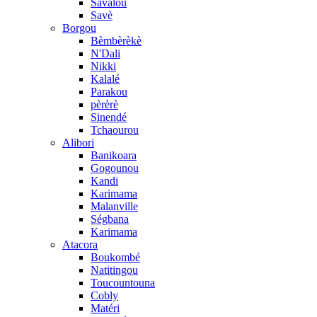
Savalou
Savè
Borgou
Bèmbèrèkè
N'Dali
Nikki
Kalalé
Parakou
pèrèrè
Sinendé
Tchaourou
Alibori
Banikoara
Gogounou
Kandi
Karimama
Malanville
Ségbana
Karimama
Atacora
Boukombé
Natitingou
Toucountouna
Cobly
Matéri