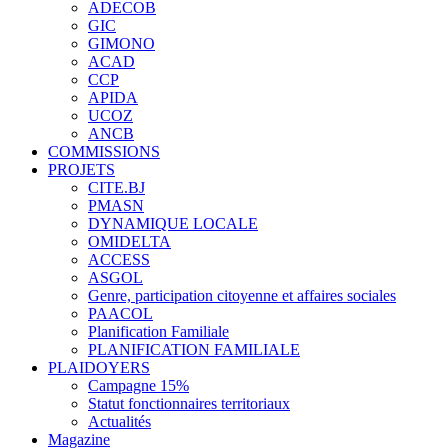
ADECOB
GIC
GIMONO
ACAD
CCP
APIDA
UCOZ
ANCB
COMMISSIONS
PROJETS
CITE.BJ
PMASN
DYNAMIQUE LOCALE
OMIDELTA
ACCESS
ASGOL
Genre, participation citoyenne et affaires sociales
PAACOL
Planification Familiale
PLANIFICATION FAMILIALE
PLAIDOYERS
Campagne 15%
Statut fonctionnaires territoriaux
Actualités
Magazine