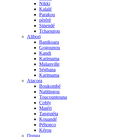
Nikki
Kalalé
Parakou
pèrèrè
Sinendé
Tchaourou
Alibori
Banikoara
Gogounou
Kandi
Karimama
Malanville
Ségbana
Karimama
Atacora
Boukombé
Natitingou
Toucountouna
Cobly
Matéri
Tanguiéta
Kouandé
Péhonco
Kérou
Donga