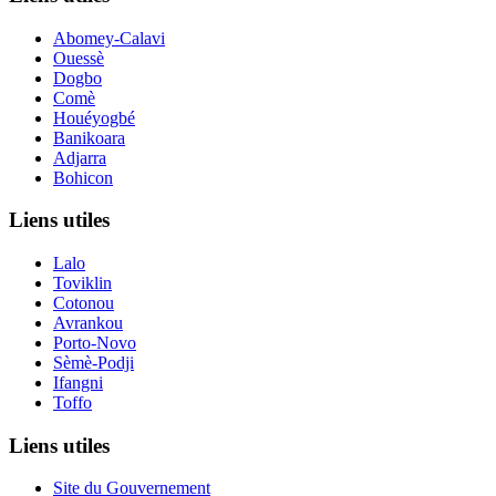
Abomey-Calavi
Ouessè
Dogbo
Comè
Houéyogbé
Banikoara
Adjarra
Bohicon
Liens utiles
Lalo
Toviklin
Cotonou
Avrankou
Porto-Novo
Sèmè-Podji
Ifangni
Toffo
Liens utiles
Site du Gouvernement