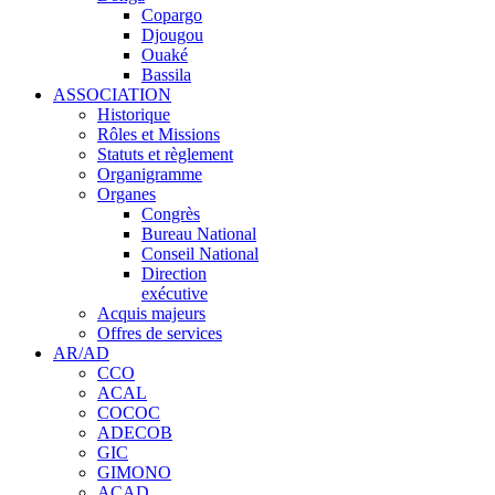
Copargo
Djougou
Ouaké
Bassila
ASSOCIATION
Historique
Rôles et Missions
Statuts et règlement
Organigramme
Organes
Congrès
Bureau National
Conseil National
Direction
exécutive
Acquis majeurs
Offres de services
AR/AD
CCO
ACAL
COCOC
ADECOB
GIC
GIMONO
ACAD