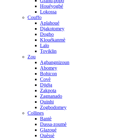
Grand-popo
Houéyogbé
Lokossa
Couffo
Aplahoué
Djakotomey
Dogbo
Klouékanmè
Lalo
Toviklin
Zou
Agbangnizoun
Abomey
Bohicon
Covè
Djidja
Zakpota
Zagnanado
Ouinhi
Zogbodomey
Collines
Bantè
Dassa-zoumè
Glazoué
Ouèssè