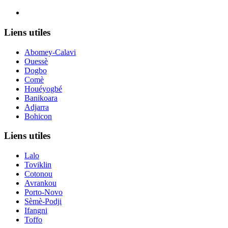
Le nouveau siège de l'ANCB est situé à Abomey-Calavi, rue
Liens utiles
Abomey-Calavi
Ouessè
Dogbo
Comè
Houéyogbé
Banikoara
Adjarra
Bohicon
Liens utiles
Lalo
Toviklin
Cotonou
Avrankou
Porto-Novo
Sèmè-Podji
Ifangni
Toffo