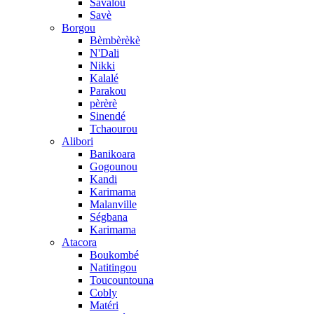
Savalou
Savè
Borgou
Bèmbèrèkè
N'Dali
Nikki
Kalalé
Parakou
pèrèrè
Sinendé
Tchaourou
Alibori
Banikoara
Gogounou
Kandi
Karimama
Malanville
Ségbana
Karimama
Atacora
Boukombé
Natitingou
Toucountouna
Cobly
Matéri