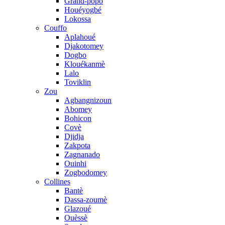
Grand-popo
Houéyogbé
Lokossa
Couffo
Aplahoué
Djakotomey
Dogbo
Klouékanmè
Lalo
Toviklin
Zou
Agbangnizoun
Abomey
Bohicon
Covè
Djidja
Zakpota
Zagnanado
Ouinhi
Zogbodomey
Collines
Bantè
Dassa-zoumè
Glazoué
Ouèssè