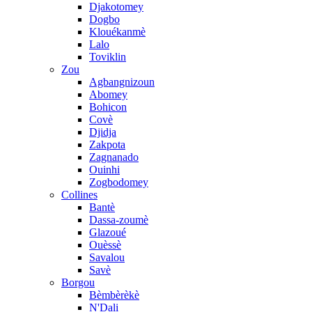
Djakotomey
Dogbo
Klouékanmè
Lalo
Toviklin
Zou
Agbangnizoun
Abomey
Bohicon
Covè
Djidja
Zakpota
Zagnanado
Ouinhi
Zogbodomey
Collines
Bantè
Dassa-zoumè
Glazoué
Ouèssè
Savalou
Savè
Borgou
Bèmbèrèkè
N'Dali