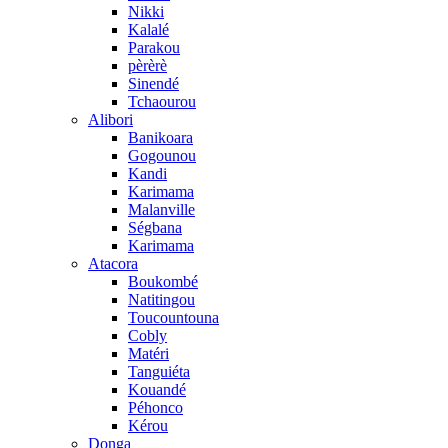
Nikki
Kalalé
Parakou
pèrèrè
Sinendé
Tchaourou
Alibori
Banikoara
Gogounou
Kandi
Karimama
Malanville
Ségbana
Karimama
Atacora
Boukombé
Natitingou
Toucountouna
Cobly
Matéri
Tanguiéta
Kouandé
Péhonco
Kérou
Donga