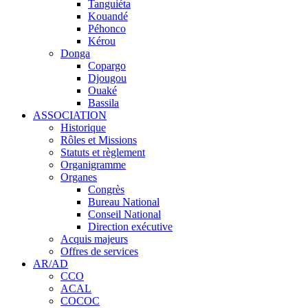
Tanguiéta
Kouandé
Péhonco
Kérou
Donga
Copargo
Djougou
Ouaké
Bassila
ASSOCIATION
Historique
Rôles et Missions
Statuts et règlement
Organigramme
Organes
Congrès
Bureau National
Conseil National
Direction exécutive
Acquis majeurs
Offres de services
AR/AD
CCO
ACAL
COCOC