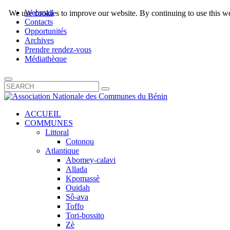
Webmail
We use cookies to improve our website. By continuing to use this we
Contacts
Opportunités
Archives
Prendre rendez-vous
Médiathèque
ACCUEIL
COMMUNES
Littoral
Cotonou
Atlantique
Abomey-calavi
Allada
Kpomassè
Ouidah
Sô-ava
Toffo
Tori-bossito
Zè