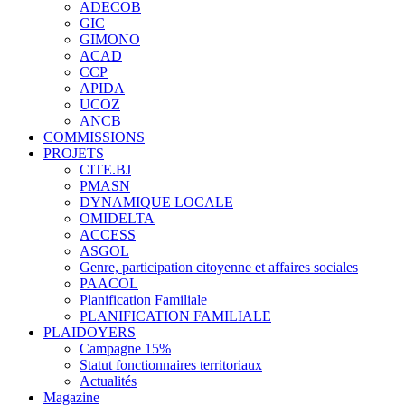
ADECOB
GIC
GIMONO
ACAD
CCP
APIDA
UCOZ
ANCB
COMMISSIONS
PROJETS
CITE.BJ
PMASN
DYNAMIQUE LOCALE
OMIDELTA
ACCESS
ASGOL
Genre, participation citoyenne et affaires sociales
PAACOL
Planification Familiale
PLANIFICATION FAMILIALE
PLAIDOYERS
Campagne 15%
Statut fonctionnaires territoriaux
Actualités
Magazine