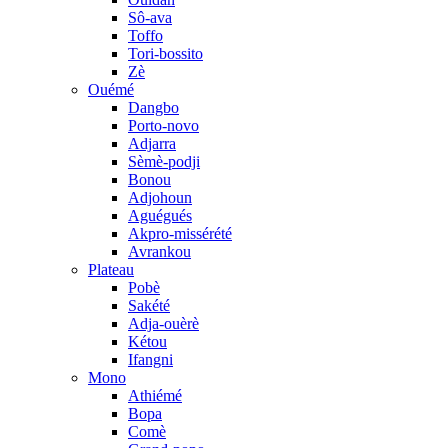
Sô-ava
Toffo
Tori-bossito
Zè
Ouémé
Dangbo
Porto-novo
Adjarra
Sèmè-podji
Bonou
Adjohoun
Aguégués
Akpro-missérété
Avrankou
Plateau
Pobè
Sakété
Adja-ouèrè
Kétou
Ifangni
Mono
Athiémé
Bopa
Comè