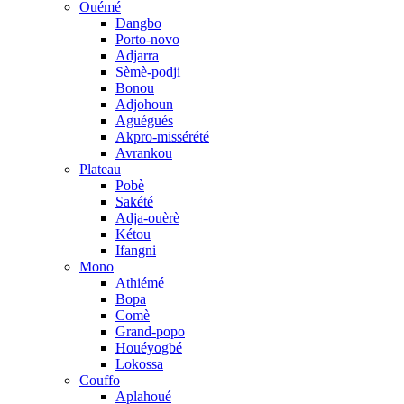
Ouémé
Dangbo
Porto-novo
Adjarra
Sèmè-podji
Bonou
Adjohoun
Aguégués
Akpro-missérété
Avrankou
Plateau
Pobè
Sakété
Adja-ouèrè
Kétou
Ifangni
Mono
Athiémé
Bopa
Comè
Grand-popo
Houéyogbé
Lokossa
Couffo
Aplahoué