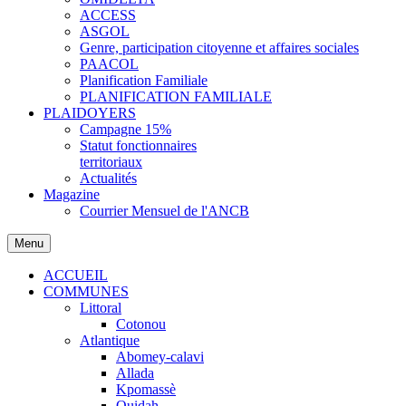
ACCESS
ASGOL
Genre, participation citoyenne et affaires sociales
PAACOL
Planification Familiale
PLANIFICATION FAMILIALE
PLAIDOYERS
Campagne 15%
Statut fonctionnaires
territoriaux
Actualités
Magazine
Courrier Mensuel de l'ANCB
Menu
ACCUEIL
COMMUNES
Littoral
Cotonou
Atlantique
Abomey-calavi
Allada
Kpomassè
Ouidah