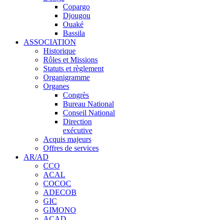
Copargo
Djougou
Ouaké
Bassila
ASSOCIATION
Historique
Rôles et Missions
Statuts et règlement
Organigramme
Organes
Congrès
Bureau National
Conseil National
Direction
exécutive
Acquis majeurs
Offres de services
AR/AD
CCO
ACAL
COCOC
ADECOB
GIC
GIMONO
ACAD