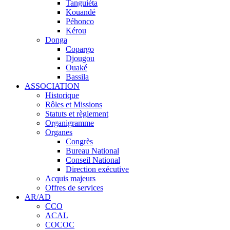
Tanguiéta
Kouandé
Péhonco
Kérou
Donga
Copargo
Djougou
Ouaké
Bassila
ASSOCIATION
Historique
Rôles et Missions
Statuts et règlement
Organigramme
Organes
Congrès
Bureau National
Conseil National
Direction exécutive
Acquis majeurs
Offres de services
AR/AD
CCO
ACAL
COCOC