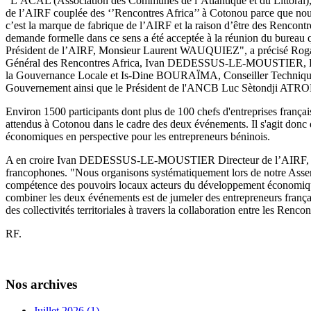
"L’ACAL (Association des Communes de l’Atlantique et du Littoral),
de l’AIRF couplée des ‘’Rencontres Africa’’ à Cotonou parce que nou
c’est la marque de fabrique de l’AIRF et la raison d’être des Rencont
demande formelle dans ce sens a été acceptée à la réunion du bureau q
Président de l’AIRF, Monsieur Laurent WAUQUIEZ", a précisé Ro
Général des Rencontres Africa, Ivan DEDESSUS-LE-MOUSTIER, Dire
la Gouvernance Locale et Is-Dine BOURAÏMA, Conseiller Technique
Gouvernement ainsi que le Président de l'ANCB Luc Sètondji ATR
Environ 1500 participants dont plus de 100 chefs d'entreprises français,
attendus à Cotonou dans le cadre des deux événements. Il s'agit donc 
économiques en perspective pour les entrepreneurs béninois.
A en croire Ivan DEDESSUS-LE-MOUSTIER Directeur de l’AIRF, l'Ass
francophones. "Nous organisons systématiquement lors de notre Assemb
compétence des pouvoirs locaux acteurs du développement économiqu
combiner les deux événements est de jumeler des entrepreneurs françai
des collectivités territoriales à travers la collaboration entre les Rencon
RF.
Nos archives
Juillet 2026 (1)