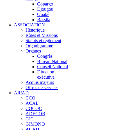
Copargo
Djougou
Ouaké
Bassila
ASSOCIATION
Historique
Rôles et Missions
Statuts et règlement
Organigramme
Organes
Congrès
Bureau National
Conseil National
Direction
exécutive
Acquis majeurs
Offres de services
AR/AD
CCO
ACAL
COCOC
ADECOB
GIC
GIMONO
ACAD