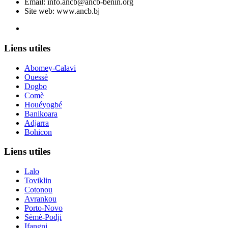
Email:
info.ancb@ancb-benin.org
Site web: www.ancb.bj
Le nouveau siège de l'ANCB est situé à Abomey-Calavi, rue
Liens utiles
Abomey-Calavi
Ouessè
Dogbo
Comè
Houéyogbé
Banikoara
Adjarra
Bohicon
Liens utiles
Lalo
Toviklin
Cotonou
Avrankou
Porto-Novo
Sèmè-Podji
Ifangni