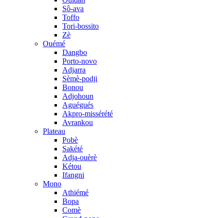
Sô-ava
Toffo
Tori-bossito
Zè
Ouémé
Dangbo
Porto-novo
Adjarra
Sèmè-podji
Bonou
Adjohoun
Aguégués
Akpro-missérété
Avrankou
Plateau
Pobè
Sakété
Adja-ouèrè
Kétou
Ifangni
Mono
Athiémé
Bopa
Comè