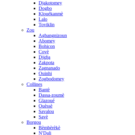
Djakotomey
Dogbo
Klouékanmè
Lalo
Toviklin
Zou
Agbangnizoun
Abomey
Bohicon
Covè
Djidja
Zakpota
Zagnanado
Ouinhi
Zogbodomey
Collines
Bantè
Dassa-zoumè
Glazoué
Ouèssè
Savalou
Savè
Borgou
Bèmbèrèkè
N'Dali