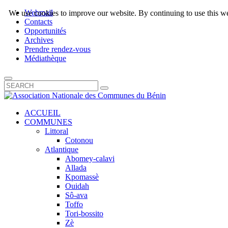
Webmail
We use cookies to improve our website. By continuing to use this we
Contacts
Opportunités
Archives
Prendre rendez-vous
Médiathèque
ACCUEIL
COMMUNES
Littoral
Cotonou
Atlantique
Abomey-calavi
Allada
Kpomassè
Ouidah
Sô-ava
Toffo
Tori-bossito
Zè