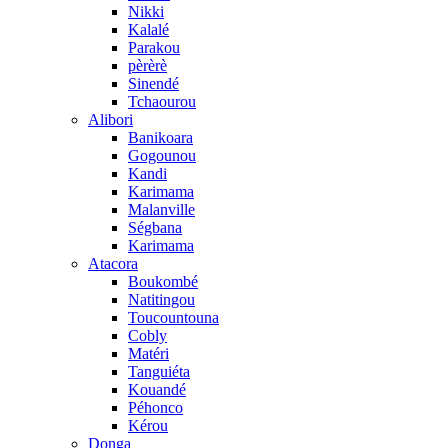
Nikki
Kalalé
Parakou
pèrèrè
Sinendé
Tchaourou
Alibori
Banikoara
Gogounou
Kandi
Karimama
Malanville
Ségbana
Karimama
Atacora
Boukombé
Natitingou
Toucountouna
Cobly
Matéri
Tanguiéta
Kouandé
Péhonco
Kérou
Donga