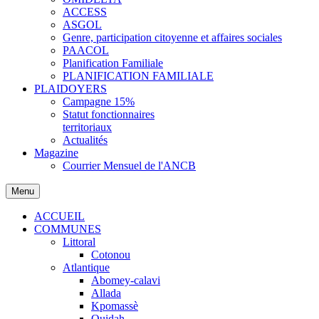
ACCESS
ASGOL
Genre, participation citoyenne et affaires sociales
PAACOL
Planification Familiale
PLANIFICATION FAMILIALE
PLAIDOYERS
Campagne 15%
Statut fonctionnaires
territoriaux
Actualités
Magazine
Courrier Mensuel de l'ANCB
Menu
ACCUEIL
COMMUNES
Littoral
Cotonou
Atlantique
Abomey-calavi
Allada
Kpomassè
Ouidah