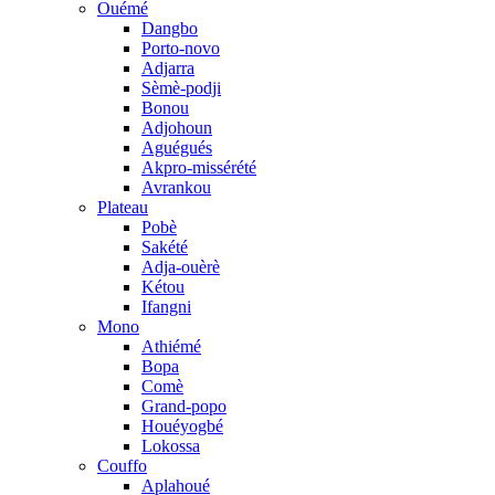
Ouémé
Dangbo
Porto-novo
Adjarra
Sèmè-podji
Bonou
Adjohoun
Aguégués
Akpro-missérété
Avrankou
Plateau
Pobè
Sakété
Adja-ouèrè
Kétou
Ifangni
Mono
Athiémé
Bopa
Comè
Grand-popo
Houéyogbé
Lokossa
Couffo
Aplahoué