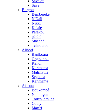
Savalou
Savè
Borgou
Bèmbèrèkè
N'Dali
Nikki
Kalalé
Parakou
pèrèrè
Sinendé
Tchaourou
Alibori
Banikoara
Gogounou
Kandi
Karimama
Malanville
Ségbana
Karimama
Atacora
Boukombé
Natitingou
Toucountouna
Cobly
Matéri