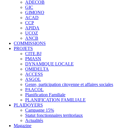
ADECOB
GIC
GIMONO
ACAD
CCP
APIDA
UCOZ
ANCB
COMMISSIONS
PROJETS
CITE.BJ
PMASN
DYNAMIQUE LOCALE
OMIDELTA
ACCESS
ASGOL
Genre, participation citoyenne et affaires sociales
PAACOL
Planification Familiale
PLANIFICATION FAMILIALE
PLAIDOYERS
Campagne 15%
Statut fonctionnaires territoriaux
Actualités
Magazine