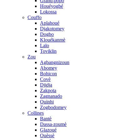
Grand-popo
Houéyogbé
Lokossa
Couffo
Aplahoué
Djakotomey
Dogbo
Klouékanmè
Lalo
Toviklin
Zou
Agbangnizoun
Abomey
Bohicon
Covè
Djidja
Zakpota
Zagnanado
Ouinhi
Zogbodomey
Collines
Bantè
Dassa-zoumè
Glazoué
Ouèssè