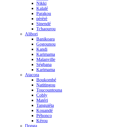
Nikki
Kalalé
Parakou
pèrèrè
Sinendé
Tchaourou
Alibori
Banikoara
Gogounou
Kandi
Karimama
Malanville
Ségbana
Karimama
Atacora
Boukombé
Natitingou
Toucountouna
Cobly
Matéri
Tanguiéta
Kouandé
Péhonco
Kérou
Donga