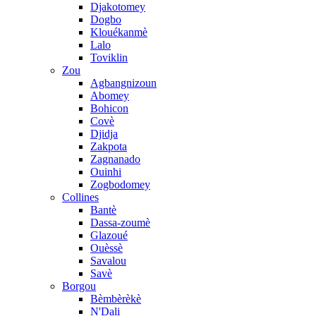
Djakotomey
Dogbo
Klouékanmè
Lalo
Toviklin
Zou
Agbangnizoun
Abomey
Bohicon
Covè
Djidja
Zakpota
Zagnanado
Ouinhi
Zogbodomey
Collines
Bantè
Dassa-zoumè
Glazoué
Ouèssè
Savalou
Savè
Borgou
Bèmbèrèkè
N'Dali