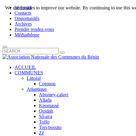
Webmail
We use cookies to improve our website. By continuing to use this we
Contacts
Opportunités
Archives
Prendre rendez-vous
Médiathèque
ACCUEIL
COMMUNES
Littoral
Cotonou
Atlantique
Abomey-calavi
Allada
Kpomassè
Ouidah
Sô-ava
Toffo
Tori-bossito
Zè