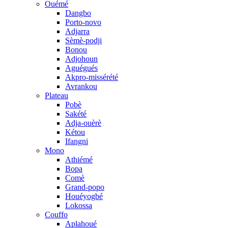
Ouémé
Dangbo
Porto-novo
Adjarra
Sèmè-podji
Bonou
Adjohoun
Aguégués
Akpro-missérété
Avrankou
Plateau
Pobè
Sakété
Adja-ouèrè
Kétou
Ifangni
Mono
Athiémé
Bopa
Comè
Grand-popo
Houéyogbé
Lokossa
Couffo
Aplahoué