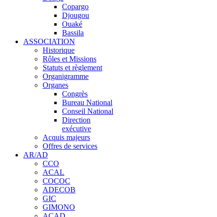
Copargo
Djougou
Ouaké
Bassila
ASSOCIATION
Historique
Rôles et Missions
Statuts et règlement
Organigramme
Organes
Congrès
Bureau National
Conseil National
Direction
exécutive
Acquis majeurs
Offres de services
AR/AD
CCO
ACAL
COCOC
ADECOB
GIC
GIMONO
ACAD