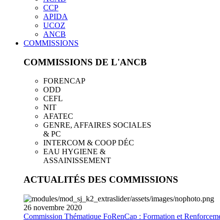
CCP
APIDA
UCOZ
ANCB
COMMISSIONS
COMMISSIONS DE L'ANCB
FORENCAP
ODD
CEFL
NIT
AFATEC
GENRE, AFFAIRES SOCIALES
& PC
INTERCOM & COOP DÉC
EAU HYGIENE &
ASSAINISSEMENT
ACTUALITÉS DES COMMISSIONS
26
novembre
2020
Commission Thématique FoRenCap : Formation et Renforceme