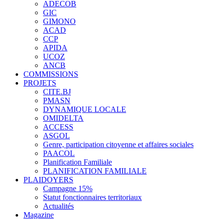
ADECOB
GIC
GIMONO
ACAD
CCP
APIDA
UCOZ
ANCB
COMMISSIONS
PROJETS
CITE.BJ
PMASN
DYNAMIQUE LOCALE
OMIDELTA
ACCESS
ASGOL
Genre, participation citoyenne et affaires sociales
PAACOL
Planification Familiale
PLANIFICATION FAMILIALE
PLAIDOYERS
Campagne 15%
Statut fonctionnaires territoriaux
Actualités
Magazine