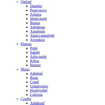
Ouémé
Dangbo
Porto-novo
Adjarra
Sèmè-podji
Bonou
Adjohoun
Aguégués
Akpro-missérété
Avrankou
Plateau
Pobè
Sakété
Adja-ouèrè
Kétou
Ifangni
Mono
Athiémé
Bopa
Comè
Grand-popo
Houéyogbé
Lokossa
Couffo
Aplahoué