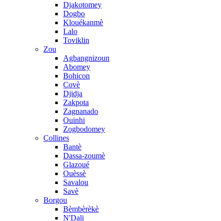
Djakotomey
Dogbo
Klouékanmè
Lalo
Toviklin
Zou
Agbangnizoun
Abomey
Bohicon
Covè
Djidja
Zakpota
Zagnanado
Ouinhi
Zogbodomey
Collines
Bantè
Dassa-zoumè
Glazoué
Ouèssè
Savalou
Savè
Borgou
Bèmbèrèkè
N'Dali