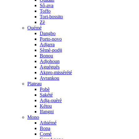
Sô-ava
Toffo
Tori-bossito
Zè
Ouémé
Dangbo
Porto-novo
Adjarra
Sèmè-podji
Bonou
Adjohoun
Aguégués
Akpro-missérété
Avrankou
Plateau
Pobè
Sakété
Adja-ouèrè
Kétou
Ifangni
Mono
Athiémé
Bopa
Comè