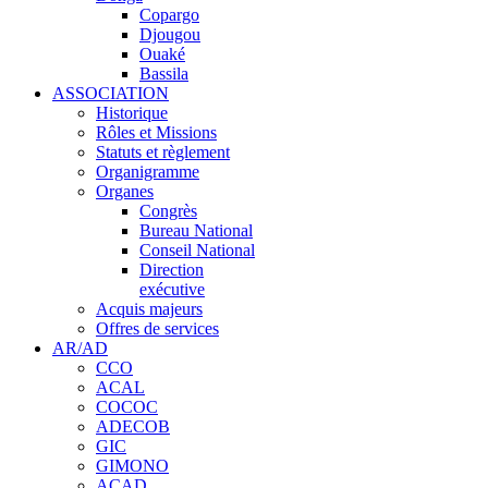
Copargo
Djougou
Ouaké
Bassila
ASSOCIATION
Historique
Rôles et Missions
Statuts et règlement
Organigramme
Organes
Congrès
Bureau National
Conseil National
Direction
exécutive
Acquis majeurs
Offres de services
AR/AD
CCO
ACAL
COCOC
ADECOB
GIC
GIMONO
ACAD