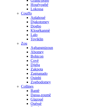
Grand-popo
Houéyogbé
Lokossa
Couffo
Aplahoué
Djakotomey
Dogbo
Klouékanmè
Lalo
Toviklin
Zou
Agbangnizoun
Abomey
Bohicon
Covè
Djidja
Zakpota
Zagnanado
Ouinhi
Zogbodomey
Collines
Bantè
Dassa-zoumè
Glazoué
Ouèssè