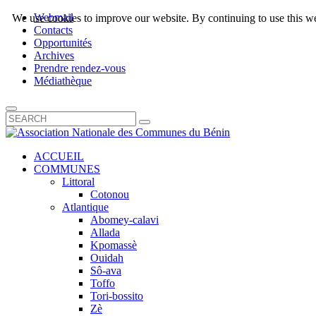
Webmail
We use cookies to improve our website. By continuing to use this we
Contacts
Opportunités
Archives
Prendre rendez-vous
Médiathèque
ACCUEIL
COMMUNES
Littoral
Cotonou
Atlantique
Abomey-calavi
Allada
Kpomassè
Ouidah
Sô-ava
Toffo
Tori-bossito
Zè