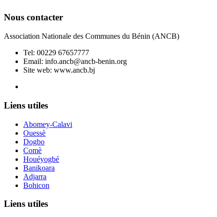
Nous contacter
Association Nationale des Communes du Bénin (ANCB)
Tel:
00229 67657777
Email:
info.ancb@ancb-benin.org
Site web: www.ancb.bj
Le nouveau siège de l'ANCB est situé à Abomey-Calavi, rue
Liens utiles
Abomey-Calavi
Ouessè
Dogbo
Comè
Houéyogbé
Banikoara
Adjarra
Bohicon
Liens utiles