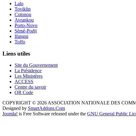
Lalo
Toviklin
Cotonou
Avrankou
Porto-Novo
Sèmè-Podji
Ifangni
Toffo
Liens utiles
Site du Gouvernement
La Présidence
Les Ministères
ACCESS
Centre du savoir
QR Code
COPYRIGHT © 2026 ASSOCIATION NATIONALE DES COM
Designed by
SmartAddons.Com
Joomla!
is Free Software released under the
GNU General Public Lic