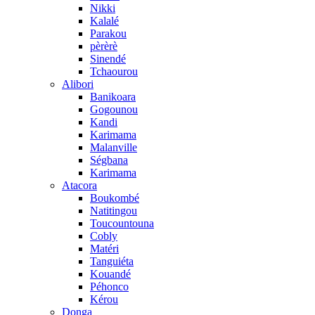
Nikki
Kalalé
Parakou
pèrèrè
Sinendé
Tchaourou
Alibori
Banikoara
Gogounou
Kandi
Karimama
Malanville
Ségbana
Karimama
Atacora
Boukombé
Natitingou
Toucountouna
Cobly
Matéri
Tanguiéta
Kouandé
Péhonco
Kérou
Donga