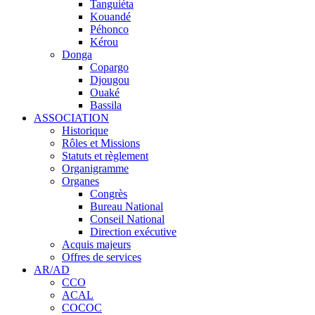
Tanguiéta
Kouandé
Péhonco
Kérou
Donga
Copargo
Djougou
Ouaké
Bassila
ASSOCIATION
Historique
Rôles et Missions
Statuts et règlement
Organigramme
Organes
Congrès
Bureau National
Conseil National
Direction exécutive
Acquis majeurs
Offres de services
AR/AD
CCO
ACAL
COCOC