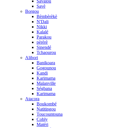
Savalou
Savè
Borgou
Bèmbèrèkè
N'Dali
Nikki
Kalalé
Parakou
pèrèrè
Sinendé
Tchaourou
Alibori
Banikoara
Gogounou
Kandi
Karimama
Malanville
Ségbana
Karimama
Atacora
Boukombé
Natitingou
Toucountouna
Cobly
Matéri