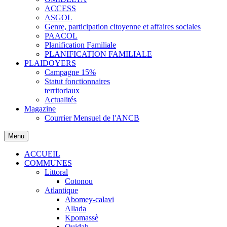
ACCESS
ASGOL
Genre, participation citoyenne et affaires sociales
PAACOL
Planification Familiale
PLANIFICATION FAMILIALE
PLAIDOYERS
Campagne 15%
Statut fonctionnaires
territoriaux
Actualités
Magazine
Courrier Mensuel de l'ANCB
Menu
ACCUEIL
COMMUNES
Littoral
Cotonou
Atlantique
Abomey-calavi
Allada
Kpomassè
Ouidah