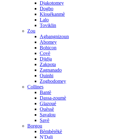
Djakotomey
Dogbo
Klouékanmè
Lalo
Toviklin
Zou
Agbangnizoun
Abomey
Bohicon
Covè
Djidja
Zakpota
Zagnanado
Ouinhi
Zogbodomey
Collines
Bantè
Dassa-zoumè
Glazoué
Ouèssè
Savalou
Savè
Borgou
Bèmbèrèkè
N'Dali