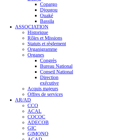
Copargo
Djougou
Ouaké
Bassila
ASSOCIATION
Historique
Rôles et Missions
Statuts et règlement
Organigramme
Organes
Congrès
Bureau National
Conseil National
Direction
exécutive
Acquis majeurs
Offres de services
AR/AD
CCO
ACAL
COCOC
ADECOB
GIC
GIMONO
ACAD