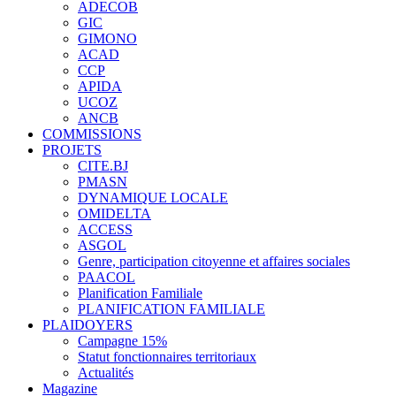
ADECOB
GIC
GIMONO
ACAD
CCP
APIDA
UCOZ
ANCB
COMMISSIONS
PROJETS
CITE.BJ
PMASN
DYNAMIQUE LOCALE
OMIDELTA
ACCESS
ASGOL
Genre, participation citoyenne et affaires sociales
PAACOL
Planification Familiale
PLANIFICATION FAMILIALE
PLAIDOYERS
Campagne 15%
Statut fonctionnaires territoriaux
Actualités
Magazine