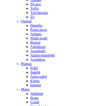
Sô-ava
Toffo
Tori-bossito
Zè
Ouémé
Dangbo
Porto-novo
Adjarra
Sèmè-podji
Bonou
Adjohoun
Aguégués
Akpro-missérété
Avrankou
Plateau
Pobè
Sakété
Adja-ouèrè
Kétou
Ifangni
Mono
Athiémé
Bopa
Comè