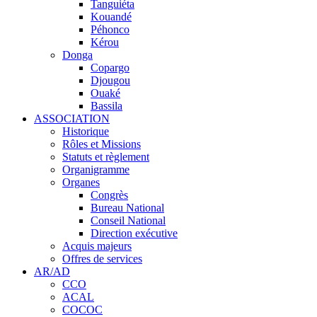
Tanguiéta
Kouandé
Péhonco
Kérou
Donga
Copargo
Djougou
Ouaké
Bassila
ASSOCIATION
Historique
Rôles et Missions
Statuts et règlement
Organigramme
Organes
Congrès
Bureau National
Conseil National
Direction exécutive
Acquis majeurs
Offres de services
AR/AD
CCO
ACAL
COCOC