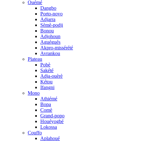
Ouémé
Dangbo
Porto-novo
Adjarra
Sèmè-podji
Bonou
Adjohoun
Aguégués
Akpro-missérété
Avrankou
Plateau
Pobè
Sakété
Adja-ouèrè
Kétou
Ifangni
Mono
Athiémé
Bopa
Comè
Grand-popo
Houéyogbé
Lokossa
Couffo
Aplahoué