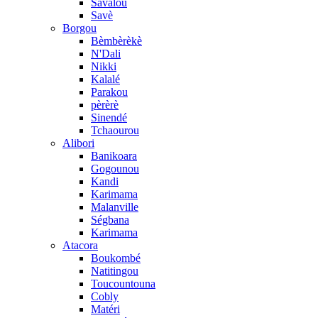
Savalou
Savè
Borgou
Bèmbèrèkè
N'Dali
Nikki
Kalalé
Parakou
pèrèrè
Sinendé
Tchaourou
Alibori
Banikoara
Gogounou
Kandi
Karimama
Malanville
Ségbana
Karimama
Atacora
Boukombé
Natitingou
Toucountouna
Cobly
Matéri