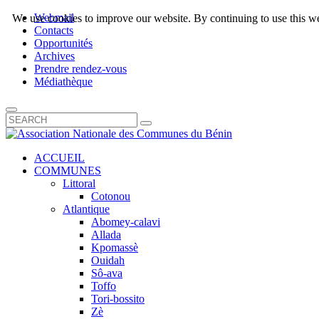
Webmail
We use cookies to improve our website. By continuing to use this we
Contacts
Opportunités
Archives
Prendre rendez-vous
Médiathèque
ACCUEIL
COMMUNES
Littoral
Cotonou
Atlantique
Abomey-calavi
Allada
Kpomassè
Ouidah
Sô-ava
Toffo
Tori-bossito
Zè