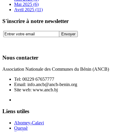
Mai 2025 (6)
Avril 2025 (11)
S'inscrire à notre newsletter
Nous contacter
Association Nationale des Communes du Bénin (ANCB)
Tel:
00229 67657777
Email:
info.ancb@ancb-benin.org
Site web: www.ancb.bj
Le nouveau siège de l'ANCB est situé à Abomey-Calavi, rue
Liens utiles
Abomey-Calavi
Ouessè