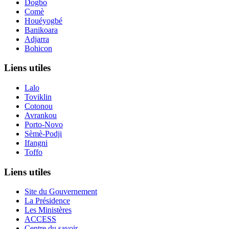
Dogbo
Comè
Houéyogbé
Banikoara
Adjarra
Bohicon
Liens utiles
Lalo
Toviklin
Cotonou
Avrankou
Porto-Novo
Sèmè-Podji
Ifangni
Toffo
Liens utiles
Site du Gouvernement
La Présidence
Les Ministères
ACCESS
Centre du savoir