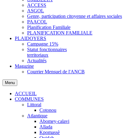
ACCESS
ASGOL
Genre, participation citoyenne et affaires sociales
PAACOL
Planification Familiale
PLANIFICATION FAMILIALE
PLAIDOYERS
Campagne 15%
Statut fonctionnaires
territoriaux
Actualités
Magazine
Courrier Mensuel de l'ANCB
Menu
ACCUEIL
COMMUNES
Littoral
Cotonou
Atlantique
Abomey-calavi
Allada
Kpomassè
Ouidah