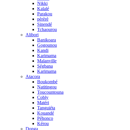
Nikki
Kalalé
Parakou
pèrèrè
Sinendé
Tchaourou
Alibori
Banikoara
Gogounou
Kandi
Karimama
Malanville
Ségbana
Karimama
Atacora
Boukombé
Natitingou
Toucountouna
Cobly
Matéri
Tanguiéta
Kouandé
Péhonco
Kérou
Donga