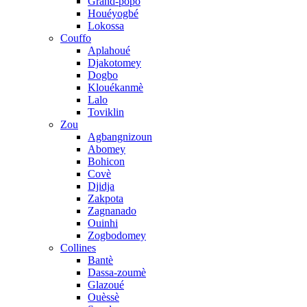
Grand-popo
Houéyogbé
Lokossa
Couffo
Aplahoué
Djakotomey
Dogbo
Klouékanmè
Lalo
Toviklin
Zou
Agbangnizoun
Abomey
Bohicon
Covè
Djidja
Zakpota
Zagnanado
Ouinhi
Zogbodomey
Collines
Bantè
Dassa-zoumè
Glazoué
Ouèssè