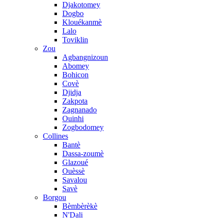
Djakotomey
Dogbo
Klouékanmè
Lalo
Toviklin
Zou
Agbangnizoun
Abomey
Bohicon
Covè
Djidja
Zakpota
Zagnanado
Ouinhi
Zogbodomey
Collines
Bantè
Dassa-zoumè
Glazoué
Ouèssè
Savalou
Savè
Borgou
Bèmbèrèkè
N'Dali