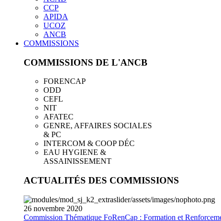
CCP
APIDA
UCOZ
ANCB
COMMISSIONS
COMMISSIONS DE L'ANCB
FORENCAP
ODD
CEFL
NIT
AFATEC
GENRE, AFFAIRES SOCIALES
& PC
INTERCOM & COOP DÉC
EAU HYGIENE &
ASSAINISSEMENT
ACTUALITÉS DES COMMISSIONS
26
novembre
2020
Commission Thématique FoRenCap : Formation et Renforceme