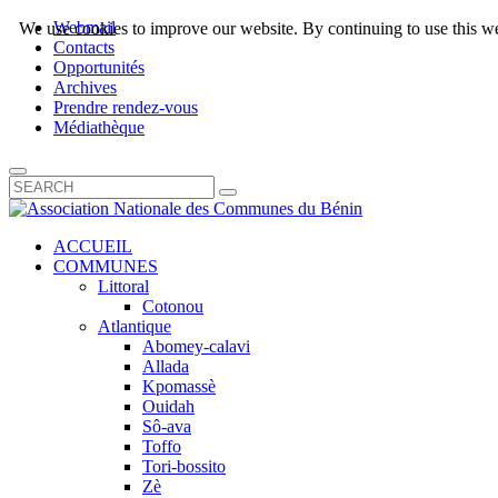
Webmail
We use cookies to improve our website. By continuing to use this we
Contacts
Opportunités
Archives
Prendre rendez-vous
Médiathèque
ACCUEIL
COMMUNES
Littoral
Cotonou
Atlantique
Abomey-calavi
Allada
Kpomassè
Ouidah
Sô-ava
Toffo
Tori-bossito
Zè