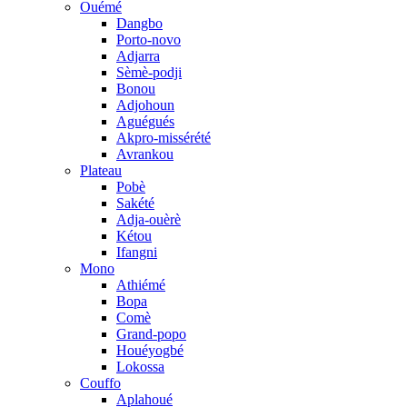
Ouémé
Dangbo
Porto-novo
Adjarra
Sèmè-podji
Bonou
Adjohoun
Aguégués
Akpro-missérété
Avrankou
Plateau
Pobè
Sakété
Adja-ouèrè
Kétou
Ifangni
Mono
Athiémé
Bopa
Comè
Grand-popo
Houéyogbé
Lokossa
Couffo
Aplahoué