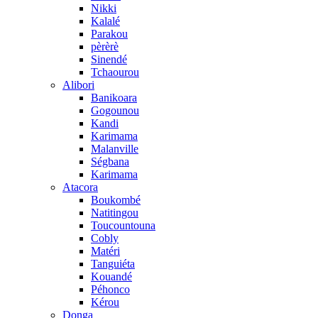
Nikki
Kalalé
Parakou
pèrèrè
Sinendé
Tchaourou
Alibori
Banikoara
Gogounou
Kandi
Karimama
Malanville
Ségbana
Karimama
Atacora
Boukombé
Natitingou
Toucountouna
Cobly
Matéri
Tanguiéta
Kouandé
Péhonco
Kérou
Donga