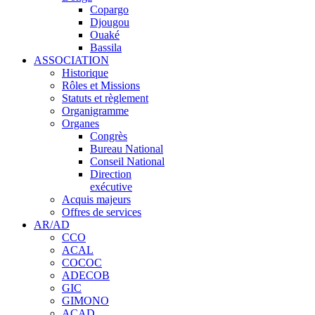
Copargo
Djougou
Ouaké
Bassila
ASSOCIATION
Historique
Rôles et Missions
Statuts et règlement
Organigramme
Organes
Congrès
Bureau National
Conseil National
Direction
exécutive
Acquis majeurs
Offres de services
AR/AD
CCO
ACAL
COCOC
ADECOB
GIC
GIMONO
ACAD