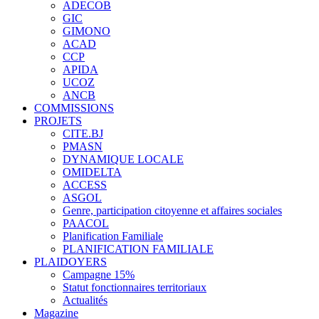
ADECOB
GIC
GIMONO
ACAD
CCP
APIDA
UCOZ
ANCB
COMMISSIONS
PROJETS
CITE.BJ
PMASN
DYNAMIQUE LOCALE
OMIDELTA
ACCESS
ASGOL
Genre, participation citoyenne et affaires sociales
PAACOL
Planification Familiale
PLANIFICATION FAMILIALE
PLAIDOYERS
Campagne 15%
Statut fonctionnaires territoriaux
Actualités
Magazine