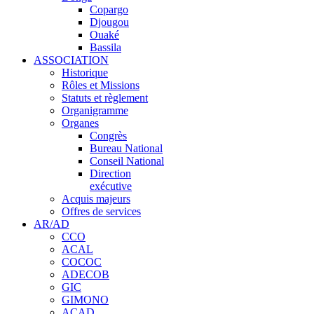
Copargo
Djougou
Ouaké
Bassila
ASSOCIATION
Historique
Rôles et Missions
Statuts et règlement
Organigramme
Organes
Congrès
Bureau National
Conseil National
Direction
exécutive
Acquis majeurs
Offres de services
AR/AD
CCO
ACAL
COCOC
ADECOB
GIC
GIMONO
ACAD