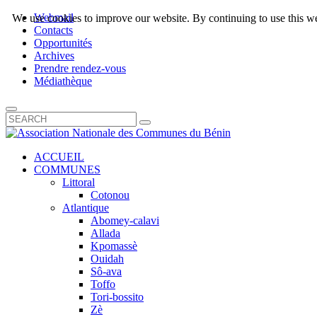
Webmail
We use cookies to improve our website. By continuing to use this we
Contacts
Opportunités
Archives
Prendre rendez-vous
Médiathèque
ACCUEIL
COMMUNES
Littoral
Cotonou
Atlantique
Abomey-calavi
Allada
Kpomassè
Ouidah
Sô-ava
Toffo
Tori-bossito
Zè