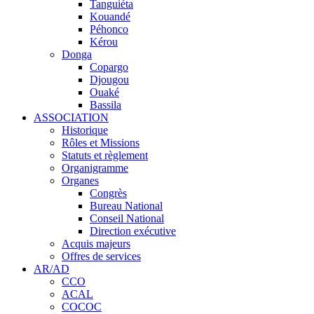
Tanguiéta
Kouandé
Péhonco
Kérou
Donga
Copargo
Djougou
Ouaké
Bassila
ASSOCIATION
Historique
Rôles et Missions
Statuts et règlement
Organigramme
Organes
Congrès
Bureau National
Conseil National
Direction exécutive
Acquis majeurs
Offres de services
AR/AD
CCO
ACAL
COCOC