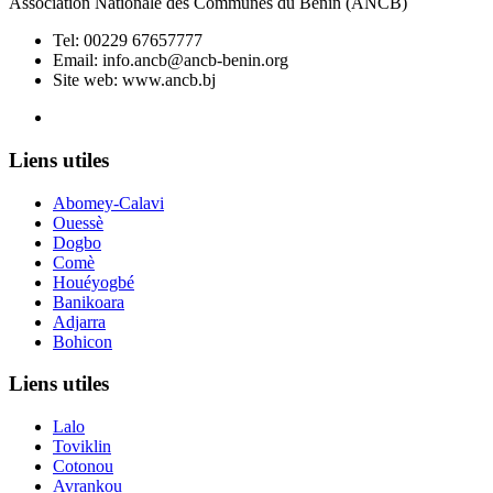
Association Nationale des Communes du Bénin (ANCB)
Tel:
00229 67657777
Email:
info.ancb@ancb-benin.org
Site web: www.ancb.bj
Le nouveau siège de l'ANCB est situé à Abomey-Calavi, rue
Liens utiles
Abomey-Calavi
Ouessè
Dogbo
Comè
Houéyogbé
Banikoara
Adjarra
Bohicon
Liens utiles
Lalo
Toviklin
Cotonou
Avrankou