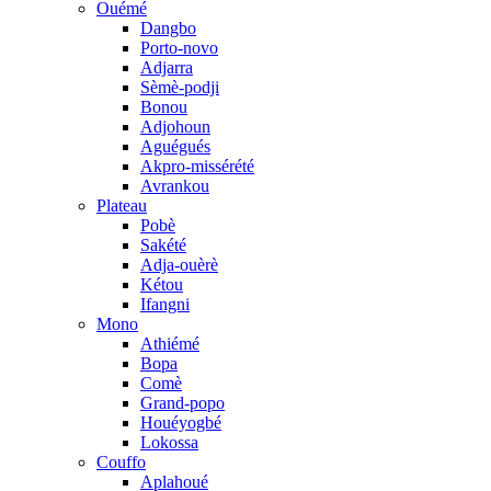
Ouémé
Dangbo
Porto-novo
Adjarra
Sèmè-podji
Bonou
Adjohoun
Aguégués
Akpro-missérété
Avrankou
Plateau
Pobè
Sakété
Adja-ouèrè
Kétou
Ifangni
Mono
Athiémé
Bopa
Comè
Grand-popo
Houéyogbé
Lokossa
Couffo
Aplahoué