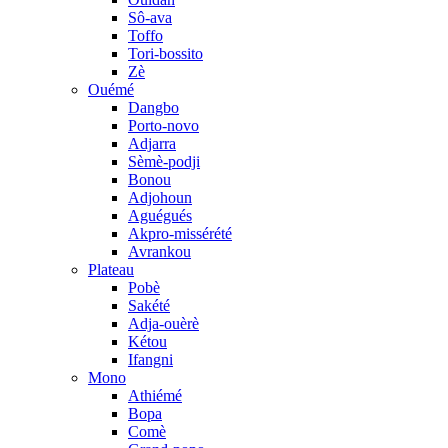
Sô-ava
Toffo
Tori-bossito
Zè
Ouémé
Dangbo
Porto-novo
Adjarra
Sèmè-podji
Bonou
Adjohoun
Aguégués
Akpro-missérété
Avrankou
Plateau
Pobè
Sakété
Adja-ouèrè
Kétou
Ifangni
Mono
Athiémé
Bopa
Comè