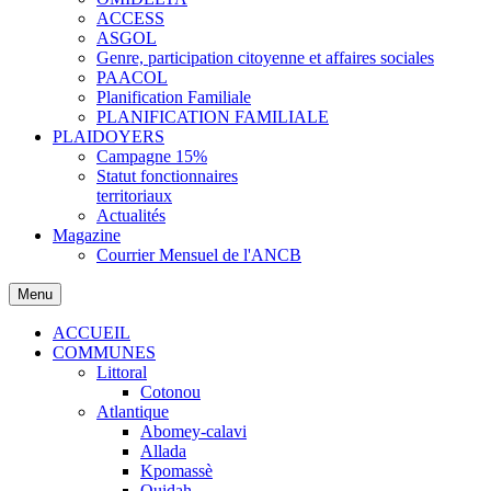
ACCESS
ASGOL
Genre, participation citoyenne et affaires sociales
PAACOL
Planification Familiale
PLANIFICATION FAMILIALE
PLAIDOYERS
Campagne 15%
Statut fonctionnaires
territoriaux
Actualités
Magazine
Courrier Mensuel de l'ANCB
Menu
ACCUEIL
COMMUNES
Littoral
Cotonou
Atlantique
Abomey-calavi
Allada
Kpomassè
Ouidah