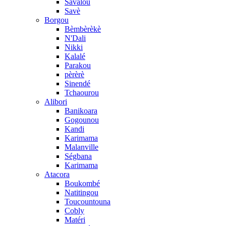
Savalou
Savè
Borgou
Bèmbèrèkè
N'Dali
Nikki
Kalalé
Parakou
pèrèrè
Sinendé
Tchaourou
Alibori
Banikoara
Gogounou
Kandi
Karimama
Malanville
Ségbana
Karimama
Atacora
Boukombé
Natitingou
Toucountouna
Cobly
Matéri