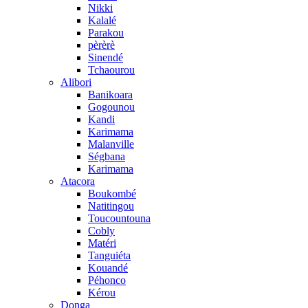
Nikki
Kalalé
Parakou
pèrèrè
Sinendé
Tchaourou
Alibori
Banikoara
Gogounou
Kandi
Karimama
Malanville
Ségbana
Karimama
Atacora
Boukombé
Natitingou
Toucountouna
Cobly
Matéri
Tanguiéta
Kouandé
Péhonco
Kérou
Donga