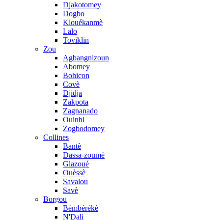
Djakotomey
Dogbo
Klouékanmè
Lalo
Toviklin
Zou
Agbangnizoun
Abomey
Bohicon
Covè
Djidja
Zakpota
Zagnanado
Ouinhi
Zogbodomey
Collines
Bantè
Dassa-zoumè
Glazoué
Ouèssè
Savalou
Savè
Borgou
Bèmbèrèkè
N'Dali