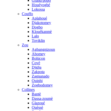
Grand-popo
Houéyogbé
Lokossa
Couffo
Aplahoué
Djakotomey
Dogbo
Klouékanmè
Lalo
Toviklin
Zou
Agbangnizoun
Abomey
Bohicon
Covè
Djidja
Zakpota
Zagnanado
Ouinhi
Zogbodomey
Collines
Bantè
Dassa-zoumè
Glazoué
Ouèssè