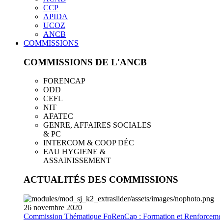
CCP
APIDA
UCOZ
ANCB
COMMISSIONS
COMMISSIONS DE L'ANCB
FORENCAP
ODD
CEFL
NIT
AFATEC
GENRE, AFFAIRES SOCIALES
& PC
INTERCOM & COOP DÉC
EAU HYGIENE &
ASSAINISSEMENT
ACTUALITÉS DES COMMISSIONS
26
novembre
2020
Commission Thématique FoRenCap : Formation et Renforceme