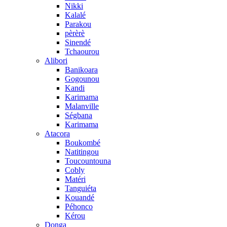
Nikki
Kalalé
Parakou
pèrèrè
Sinendé
Tchaourou
Alibori
Banikoara
Gogounou
Kandi
Karimama
Malanville
Ségbana
Karimama
Atacora
Boukombé
Natitingou
Toucountouna
Cobly
Matéri
Tanguiéta
Kouandé
Péhonco
Kérou
Donga