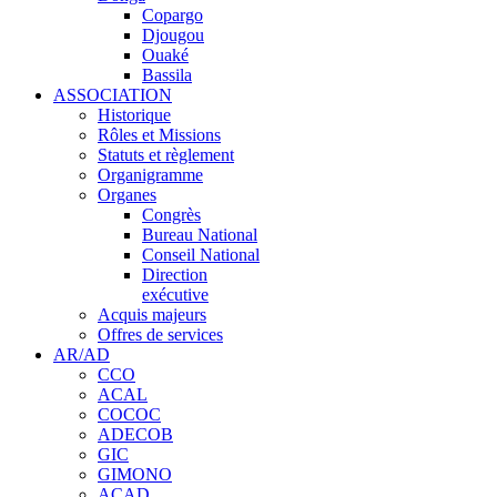
Copargo
Djougou
Ouaké
Bassila
ASSOCIATION
Historique
Rôles et Missions
Statuts et règlement
Organigramme
Organes
Congrès
Bureau National
Conseil National
Direction
exécutive
Acquis majeurs
Offres de services
AR/AD
CCO
ACAL
COCOC
ADECOB
GIC
GIMONO
ACAD