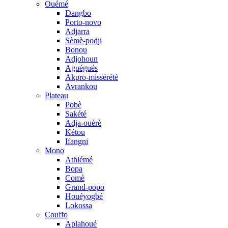
Ouémé
Dangbo
Porto-novo
Adjarra
Sèmè-podji
Bonou
Adjohoun
Aguégués
Akpro-missérété
Avrankou
Plateau
Pobè
Sakété
Adja-ouèrè
Kétou
Ifangni
Mono
Athiémé
Bopa
Comè
Grand-popo
Houéyogbé
Lokossa
Couffo
Aplahoué