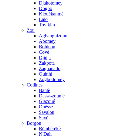
Djakotomey
Dogbo
Klouékanmè
Lalo
Toviklin
Zou
Agbangnizoun
Abomey
Bohicon
Covè
Djidja
Zakpota
Zagnanado
Ouinhi
Zogbodomey
Collines
Bantè
Dassa-zoumè
Glazoué
Ouèssè
Savalou
Savè
Borgou
Bèmbèrèkè
N'Dali