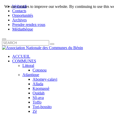
Webmail
We use cookies to improve our website. By continuing to use this we
Contacts
Opportunités
Archives
Prendre rendez-vous
Médiathèque
ACCUEIL
COMMUNES
Littoral
Cotonou
Atlantique
Abomey-calavi
Allada
Kpomassè
Ouidah
Sô-ava
Toffo
Tori-bossito
Zè