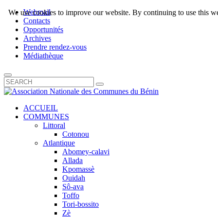
Webmail
We use cookies to improve our website. By continuing to use this we
Contacts
Opportunités
Archives
Prendre rendez-vous
Médiathèque
ACCUEIL
COMMUNES
Littoral
Cotonou
Atlantique
Abomey-calavi
Allada
Kpomassè
Ouidah
Sô-ava
Toffo
Tori-bossito
Zè