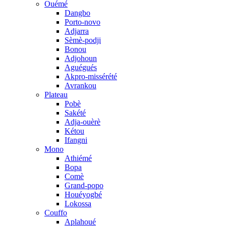
Ouémé
Dangbo
Porto-novo
Adjarra
Sèmè-podji
Bonou
Adjohoun
Aguégués
Akpro-missérété
Avrankou
Plateau
Pobè
Sakété
Adja-ouèrè
Kétou
Ifangni
Mono
Athiémé
Bopa
Comè
Grand-popo
Houéyogbé
Lokossa
Couffo
Aplahoué