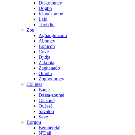
Djakotomey
Dogbo
Klouékanmè
Lalo
Toviklin
Zou
Agbangnizoun
Abomey
Bohicon
Covè
Djidja
Zakpota
Zagnanado
Ouinhi
Zogbodomey
Collines
Bantè
Dassa-zoumè
Glazoué
Ouèssè
Savalou
Savè
Borgou
Bèmbèrèkè
N'Dali