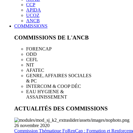
CCP
APIDA
UCOZ
ANCB
COMMISSIONS
COMMISSIONS DE L'ANCB
FORENCAP
ODD
CEFL
NIT
AFATEC
GENRE, AFFAIRES SOCIALES
& PC
INTERCOM & COOP DÉC
EAU HYGIENE &
ASSAINISSEMENT
ACTUALITÉS DES COMMISSIONS
26
novembre
2020
Commission Thématique FoRenCap : Formation et Renforceme