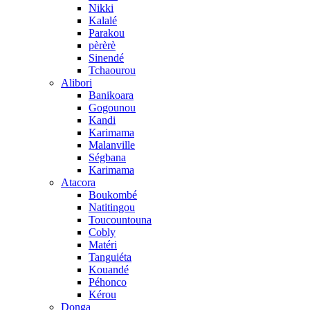
Nikki
Kalalé
Parakou
pèrèrè
Sinendé
Tchaourou
Alibori
Banikoara
Gogounou
Kandi
Karimama
Malanville
Ségbana
Karimama
Atacora
Boukombé
Natitingou
Toucountouna
Cobly
Matéri
Tanguiéta
Kouandé
Péhonco
Kérou
Donga