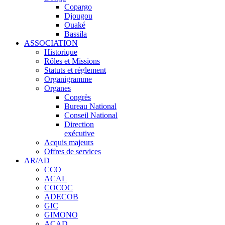
Copargo
Djougou
Ouaké
Bassila
ASSOCIATION
Historique
Rôles et Missions
Statuts et règlement
Organigramme
Organes
Congrès
Bureau National
Conseil National
Direction
exécutive
Acquis majeurs
Offres de services
AR/AD
CCO
ACAL
COCOC
ADECOB
GIC
GIMONO
ACAD