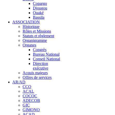
Copargo
Djougou
Ouaké
Bassila
ASSOCIATION
Historique
Rôles et Missions
Statuts et règlement
Organigramme
Organes
Congrès
Bureau National
Conseil National
Direction
exécutive
Acquis majeurs
Offres de services
AR/AD
CCO
ACAL
COCOC
ADECOB
GIC
GIMONO
ACAD