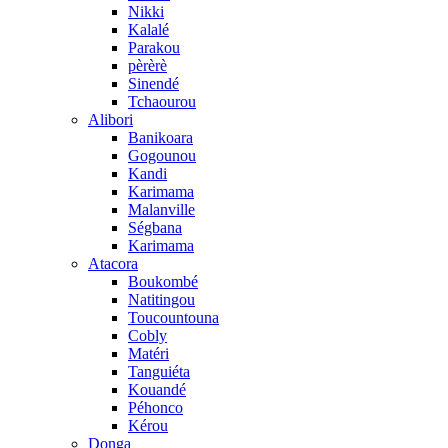
Nikki
Kalalé
Parakou
pèrèrè
Sinendé
Tchaourou
Alibori
Banikoara
Gogounou
Kandi
Karimama
Malanville
Ségbana
Karimama
Atacora
Boukombé
Natitingou
Toucountouna
Cobly
Matéri
Tanguiéta
Kouandé
Péhonco
Kérou
Donga