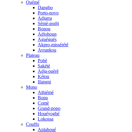
Ouémé
Dangbo
Porto-novo
Adjarra
Sèmè-podji
Bonou
Adjohoun
Aguégués
Akpro-missérété
Avrankou
Plateau
Pobè
Sakété
Adja-ouèrè
Kétou
Ifangni
Mono
Athiémé
Bopa
Comè
Grand-popo
Houéyogbé
Lokossa
Couffo
Aplahoué