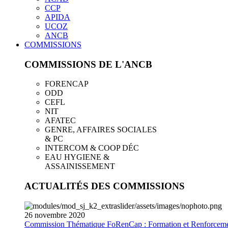
CCP
APIDA
UCOZ
ANCB
COMMISSIONS
COMMISSIONS DE L'ANCB
FORENCAP
ODD
CEFL
NIT
AFATEC
GENRE, AFFAIRES SOCIALES
& PC
INTERCOM & COOP DÉC
EAU HYGIENE &
ASSAINISSEMENT
ACTUALITÉS DES COMMISSIONS
26
novembre
2020
Commission Thématique FoRenCap : Formation et Renforceme