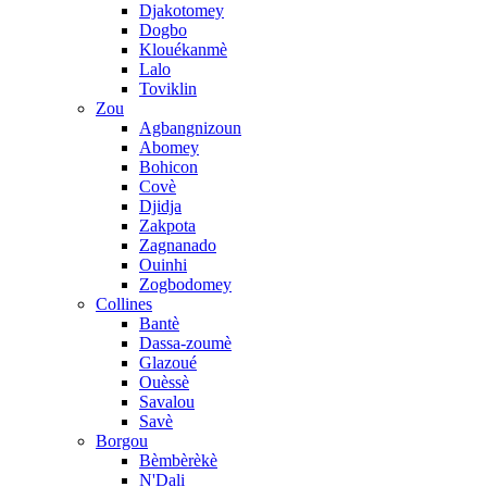
Djakotomey
Dogbo
Klouékanmè
Lalo
Toviklin
Zou
Agbangnizoun
Abomey
Bohicon
Covè
Djidja
Zakpota
Zagnanado
Ouinhi
Zogbodomey
Collines
Bantè
Dassa-zoumè
Glazoué
Ouèssè
Savalou
Savè
Borgou
Bèmbèrèkè
N'Dali