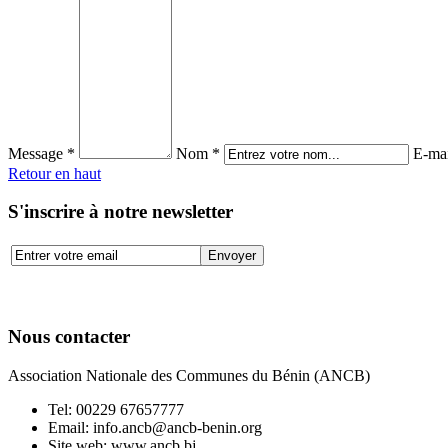
Message *
Nom *
E-mai
Retour en haut
S'inscrire à notre newsletter
Nous contacter
Association Nationale des Communes du Bénin (ANCB)
Tel:
00229 67657777
Email:
info.ancb@ancb-benin.org
Site web: www.ancb.bj