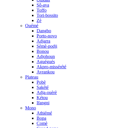
Sô-ava
Toffo
Tori-bossito
Zè
Ouémé
Dangbo
Porto-novo
Adjarra
Sèmè-podji
Bonou
Adjohoun
Aguégués
Akpro-missérété
Avrankou
Plateau
Pobè
Sakété
Adja-ouèrè
Kétou
Ifangni
Mono
Athiémé
Bopa
Comè