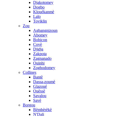
Djakotomey
Dogbo
Klouékanmè
Lalo
Toviklin
Zou
Agbangnizoun
Abomey
Bohicon
Covè
Djidja
Zakpota
Zagnanado
Ouinhi
Zogbodomey
Collines
Bantè
Dassa-zoumè
Glazoué
Ouèssè
Savalou
Savè
Borgou
Bèmbèrèkè
N'Dali