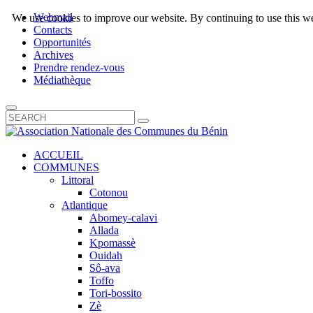
Webmail
We use cookies to improve our website. By continuing to use this we
Contacts
Opportunités
Archives
Prendre rendez-vous
Médiathèque
ACCUEIL
COMMUNES
Littoral
Cotonou
Atlantique
Abomey-calavi
Allada
Kpomassè
Ouidah
Sô-ava
Toffo
Tori-bossito
Zè