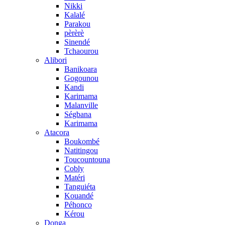
Nikki
Kalalé
Parakou
pèrèrè
Sinendé
Tchaourou
Alibori
Banikoara
Gogounou
Kandi
Karimama
Malanville
Ségbana
Karimama
Atacora
Boukombé
Natitingou
Toucountouna
Cobly
Matéri
Tanguiéta
Kouandé
Péhonco
Kérou
Donga