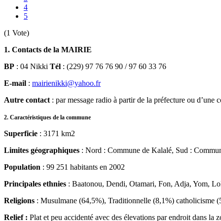
4
5
(1 Vote)
1. Contacts de la MAIRIE
BP
: 04 Nikki
Tél
: (229) 97 76 76 90 / 97 60 33 76
E-mail
:
mairienikki@yahoo.fr
Autre contact
: par message radio à partir de la préfecture ou d’u
2. Caractéristiques de la commune
Superficie
: 3171 km2
Limites géographiques
: Nord : Commune de Kalalé, Sud : Commune
Population
: 99 251 habitants en 2002
Principales ethnies
: Baatonou, Dendi, Otamari, Fon, Adja, Yom, Lo
Religions
: Musulmane (64,5%), Traditionnelle (8,1%) catholicisme (
Relief :
Plat et peu accidenté avec des élevations par endroit dans la z