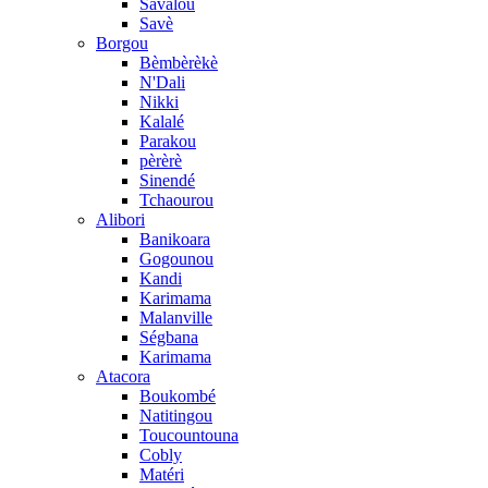
Savalou
Savè
Borgou
Bèmbèrèkè
N'Dali
Nikki
Kalalé
Parakou
pèrèrè
Sinendé
Tchaourou
Alibori
Banikoara
Gogounou
Kandi
Karimama
Malanville
Ségbana
Karimama
Atacora
Boukombé
Natitingou
Toucountouna
Cobly
Matéri