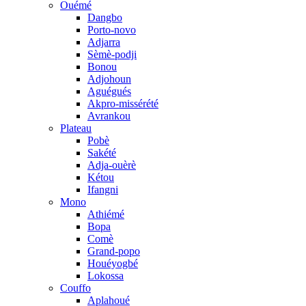
Ouémé
Dangbo
Porto-novo
Adjarra
Sèmè-podji
Bonou
Adjohoun
Aguégués
Akpro-missérété
Avrankou
Plateau
Pobè
Sakété
Adja-ouèrè
Kétou
Ifangni
Mono
Athiémé
Bopa
Comè
Grand-popo
Houéyogbé
Lokossa
Couffo
Aplahoué