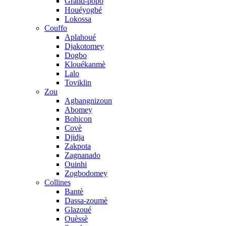
Grand-popo
Houéyogbé
Lokossa
Couffo
Aplahoué
Djakotomey
Dogbo
Klouékanmè
Lalo
Toviklin
Zou
Agbangnizoun
Abomey
Bohicon
Covè
Djidja
Zakpota
Zagnanado
Ouinhi
Zogbodomey
Collines
Bantè
Dassa-zoumè
Glazoué
Ouèssè