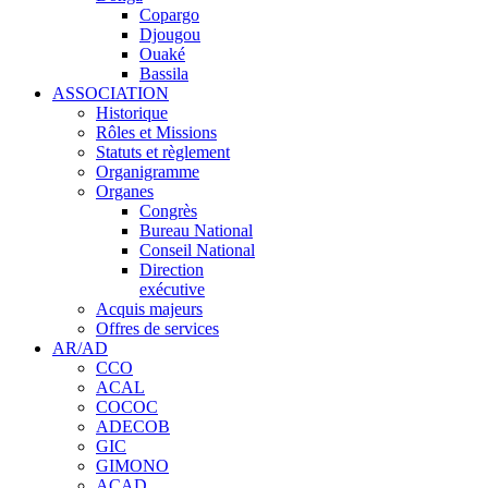
Copargo
Djougou
Ouaké
Bassila
ASSOCIATION
Historique
Rôles et Missions
Statuts et règlement
Organigramme
Organes
Congrès
Bureau National
Conseil National
Direction
exécutive
Acquis majeurs
Offres de services
AR/AD
CCO
ACAL
COCOC
ADECOB
GIC
GIMONO
ACAD