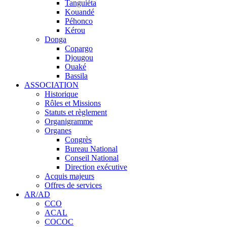
Tanguiéta
Kouandé
Péhonco
Kérou
Donga
Copargo
Djougou
Ouaké
Bassila
ASSOCIATION
Historique
Rôles et Missions
Statuts et règlement
Organigramme
Organes
Congrès
Bureau National
Conseil National
Direction exécutive
Acquis majeurs
Offres de services
AR/AD
CCO
ACAL
COCOC