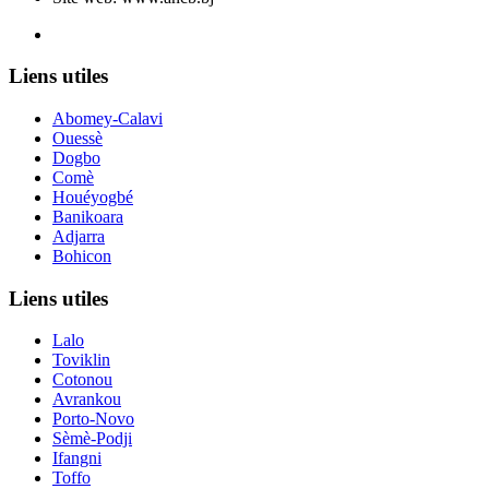
Le nouveau siège de l'ANCB est situé à Abomey-Calavi, rue
Liens utiles
Abomey-Calavi
Ouessè
Dogbo
Comè
Houéyogbé
Banikoara
Adjarra
Bohicon
Liens utiles
Lalo
Toviklin
Cotonou
Avrankou
Porto-Novo
Sèmè-Podji
Ifangni
Toffo