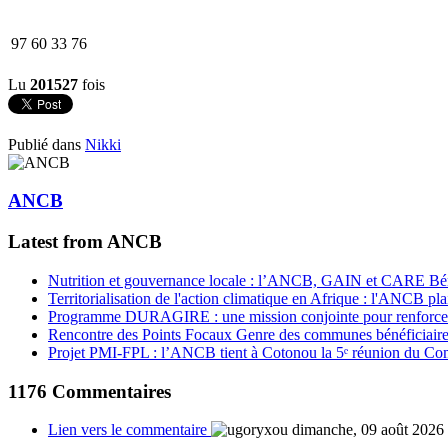
97 60 33 76
Lu
201527
fois
Publié dans
Nikki
ANCB
Latest from ANCB
Nutrition et gouvernance locale : l’ANCB, GAIN et CARE Bénin 
Territorialisation de l'action climatique en Afrique : l'ANCB pla
Programme DURAGIRE : une mission conjointe pour renforcer
Rencontre des Points Focaux Genre des communes bénéficia
Projet PMI-FPL : l’ANCB tient à Cotonou la 5ᵉ réunion du Com
1176
Commentaires
Lien vers le commentaire
dimanche, 09 août 2026