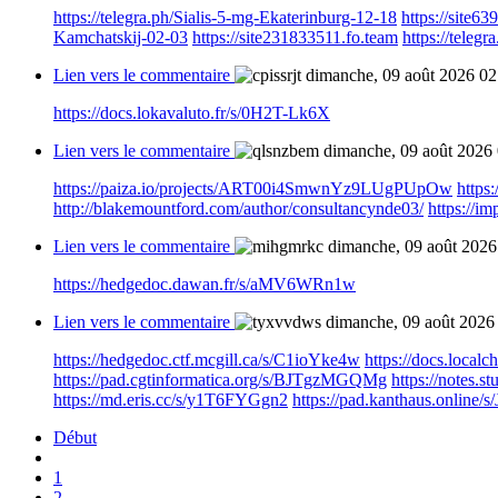
https://telegra.ph/Sialis-5-mg-Ekaterinburg-12-18
https://site6
Kamchatskij-02-03
https://site231833511.fo.team
https://teleg
Lien vers le commentaire
dimanche, 09 août 2026 02
https://docs.lokavaluto.fr/s/0H2T-Lk6X
Lien vers le commentaire
dimanche, 09 août 2026
https://paiza.io/projects/ART00i4SmwnYz9LUgPUpOw
https
http://blakemountford.com/author/consultancynde03/
https://i
Lien vers le commentaire
dimanche, 09 août 2026
https://hedgedoc.dawan.fr/s/aMV6WRn1w
Lien vers le commentaire
dimanche, 09 août 2026
https://hedgedoc.ctf.mcgill.ca/s/C1ioYke4w
https://docs.loca
https://pad.cgtinformatica.org/s/BJTgzMGQMg
https://notes.
https://md.eris.cc/s/y1T6FYGgn2
https://pad.kanthaus.online
Début
1
2