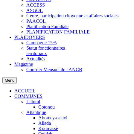
ACCESS
ASGOL
Genre, participation citoyenne et affaires sociales
PAACOL
Planification Familiale
PLANIFICATION FAMILIALE
PLAIDOYERS
Campagne 15%
Statut fonctionnaires
territoriaux
Actualités
Magazine
Courrier Mensuel de l'ANCB
Menu
ACCUEIL
COMMUNES
Littoral
Cotonou
Atlantique
Abomey-calavi
Allada
Kpomassè
Ouidah