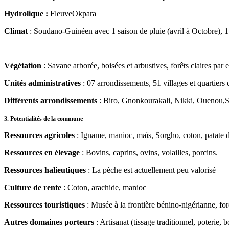
Hydrolique :
FleuveOkpara
Climat
: Soudano-Guinéen avec 1 saison de pluie (avril à Octobre), 1 
Végétation
: Savane arborée, boisées et arbustives, forêts claires par e
Unités administratives
: 07 arrondissements, 51 villages et quartiers d
Différents arrondissements
: Biro, Gnonkourakali, Nikki, Ouenou,S
3. Potentialités de la commune
Ressources agricoles
: Igname, manioc, maïs, Sorgho, coton, patate d
Ressources en élevage
: Bovins, caprins, ovins, volailles, porcins.
Ressources halieutiques
: La pèche est actuellement peu valorisé
Culture de rente
: Coton, arachide, manioc
Ressources touristiques
: Musée à la frontière bénino-nigérianne, forê
Autres domaines porteurs
: Artisanat (tissage traditionnel, poterie,