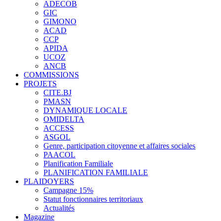
ADECOB
GIC
GIMONO
ACAD
CCP
APIDA
UCOZ
ANCB
COMMISSIONS
PROJETS
CITE.BJ
PMASN
DYNAMIQUE LOCALE
OMIDELTA
ACCESS
ASGOL
Genre, participation citoyenne et affaires sociales
PAACOL
Planification Familiale
PLANIFICATION FAMILIALE
PLAIDOYERS
Campagne 15%
Statut fonctionnaires territoriaux
Actualités
Magazine