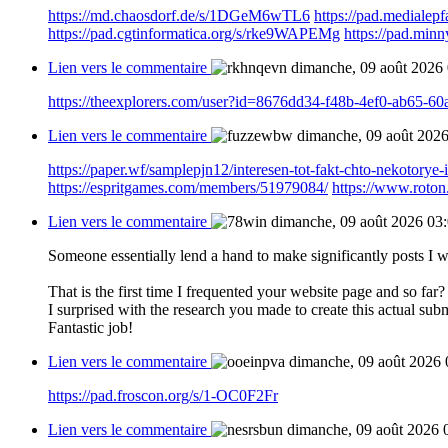
https://md.chaosdorf.de/s/1DGeM6wTL6
https://pad.medialep
https://pad.cgtinformatica.org/s/rke9WAPEMg
https://pad.min
Lien vers le commentaire
dimanche, 09 août 2026
https://theexplorers.com/user?id=8676dd34-f48b-4ef0-ab65-6
Lien vers le commentaire
dimanche, 09 août 2026
https://paper.wf/samplepjn12/interesen-tot-fakt-chto-nekotorye
https://espritgames.com/members/51979084/
https://www.roto
Lien vers le commentaire
dimanche, 09 août 2026 03
Someone essentially lend a hand to make significantly posts I w
That is the first time I frequented your website page and so far?
I surprised with the research you made to create this actual subm
Fantastic job!
Lien vers le commentaire
dimanche, 09 août 2026 
https://pad.froscon.org/s/1-OC0F2Fr
Lien vers le commentaire
dimanche, 09 août 2026 