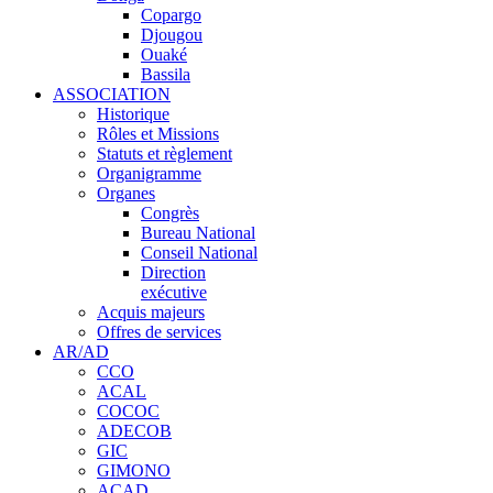
Copargo
Djougou
Ouaké
Bassila
ASSOCIATION
Historique
Rôles et Missions
Statuts et règlement
Organigramme
Organes
Congrès
Bureau National
Conseil National
Direction
exécutive
Acquis majeurs
Offres de services
AR/AD
CCO
ACAL
COCOC
ADECOB
GIC
GIMONO
ACAD