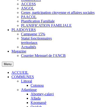
ACCESS
ASGOL
Genre, participation citoyenne et affaires sociales
PAACOL
Planification Familiale
PLANIFICATION FAMILIALE
PLAIDOYERS
Campagne 15%
Statut fonctionnaires
territoriaux
Actualités
Magazine
Courrier Mensuel de l'ANCB
Menu
ACCUEIL
COMMUNES
Littoral
Cotonou
Atlantique
Abomey-calavi
Allada
Kpomassè
Ouidah