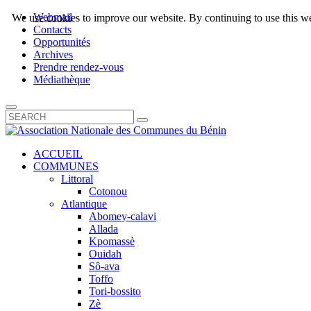
Webmail
We use cookies to improve our website. By continuing to use this we
Contacts
Opportunités
Archives
Prendre rendez-vous
Médiathèque
ACCUEIL
COMMUNES
Littoral
Cotonou
Atlantique
Abomey-calavi
Allada
Kpomassè
Ouidah
Sô-ava
Toffo
Tori-bossito
Zè