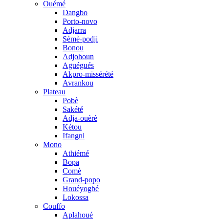
Ouémé
Dangbo
Porto-novo
Adjarra
Sèmè-podji
Bonou
Adjohoun
Aguégués
Akpro-missérété
Avrankou
Plateau
Pobè
Sakété
Adja-ouèrè
Kétou
Ifangni
Mono
Athiémé
Bopa
Comè
Grand-popo
Houéyogbé
Lokossa
Couffo
Aplahoué