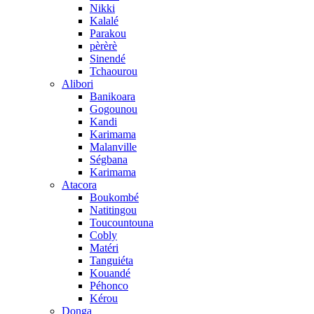
Nikki
Kalalé
Parakou
pèrèrè
Sinendé
Tchaourou
Alibori
Banikoara
Gogounou
Kandi
Karimama
Malanville
Ségbana
Karimama
Atacora
Boukombé
Natitingou
Toucountouna
Cobly
Matéri
Tanguiéta
Kouandé
Péhonco
Kérou
Donga