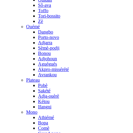
Sô-ava
Toffo
Tori-bossito
Zè
Ouémé
Dangbo
Porto-novo
Adjarra
Sèmè-podji
Bonou
Adjohoun
Aguégués
Akpro-missérété
Avrankou
Plateau
Pobè
Sakété
Adja-ouèrè
Kétou
Ifangni
Mono
Athiémé
Bopa
Comè