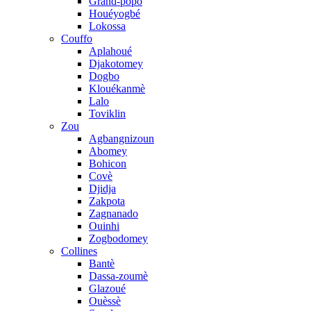
Grand-popo
Houéyogbé
Lokossa
Couffo
Aplahoué
Djakotomey
Dogbo
Klouékanmè
Lalo
Toviklin
Zou
Agbangnizoun
Abomey
Bohicon
Covè
Djidja
Zakpota
Zagnanado
Ouinhi
Zogbodomey
Collines
Bantè
Dassa-zoumè
Glazoué
Ouèssè