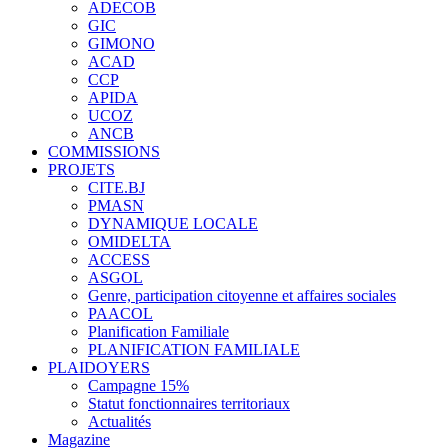
ADECOB
GIC
GIMONO
ACAD
CCP
APIDA
UCOZ
ANCB
COMMISSIONS
PROJETS
CITE.BJ
PMASN
DYNAMIQUE LOCALE
OMIDELTA
ACCESS
ASGOL
Genre, participation citoyenne et affaires sociales
PAACOL
Planification Familiale
PLANIFICATION FAMILIALE
PLAIDOYERS
Campagne 15%
Statut fonctionnaires territoriaux
Actualités
Magazine