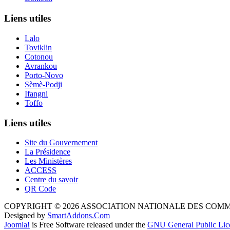
Liens utiles
Lalo
Toviklin
Cotonou
Avrankou
Porto-Novo
Sèmè-Podji
Ifangni
Toffo
Liens utiles
Site du Gouvernement
La Présidence
Les Ministères
ACCESS
Centre du savoir
QR Code
COPYRIGHT © 2026 ASSOCIATION NATIONALE DES COM
Designed by
SmartAddons.Com
Joomla!
is Free Software released under the
GNU General Public Lic