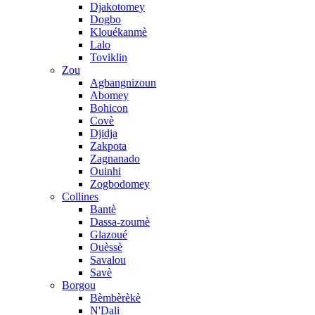
Djakotomey
Dogbo
Klouékanmè
Lalo
Toviklin
Zou
Agbangnizoun
Abomey
Bohicon
Covè
Djidja
Zakpota
Zagnanado
Ouinhi
Zogbodomey
Collines
Bantè
Dassa-zoumè
Glazoué
Ouèssè
Savalou
Savè
Borgou
Bèmbèrèkè
N'Dali