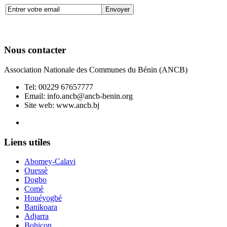
Nous contacter
Association Nationale des Communes du Bénin (ANCB)
Tel:
00229 67657777
Email:
info.ancb@ancb-benin.org
Site web: www.ancb.bj
Le nouveau siège de l'ANCB est situé à Abomey-Calavi, rue
Liens utiles
Abomey-Calavi
Ouessè
Dogbo
Comè
Houéyogbé
Banikoara
Adjarra
Bohicon