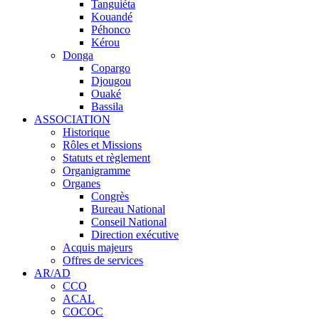
Tanguiéta
Kouandé
Péhonco
Kérou
Donga
Copargo
Djougou
Ouaké
Bassila
ASSOCIATION
Historique
Rôles et Missions
Statuts et règlement
Organigramme
Organes
Congrès
Bureau National
Conseil National
Direction exécutive
Acquis majeurs
Offres de services
AR/AD
CCO
ACAL
COCOC