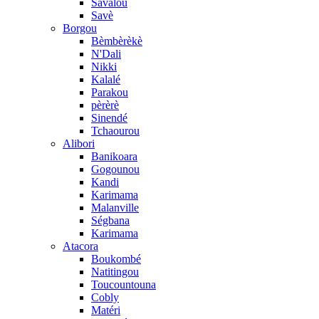
Savalou
Savè
Borgou
Bèmbèrèkè
N'Dali
Nikki
Kalalé
Parakou
pèrèrè
Sinendé
Tchaourou
Alibori
Banikoara
Gogounou
Kandi
Karimama
Malanville
Ségbana
Karimama
Atacora
Boukombé
Natitingou
Toucountouna
Cobly
Matéri