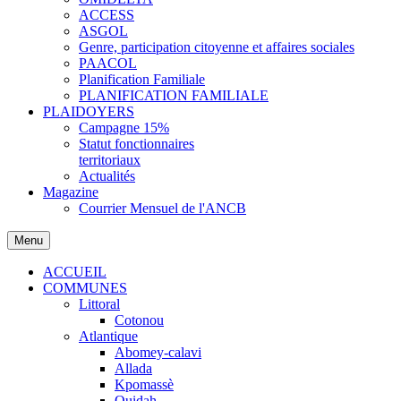
ACCESS
ASGOL
Genre, participation citoyenne et affaires sociales
PAACOL
Planification Familiale
PLANIFICATION FAMILIALE
PLAIDOYERS
Campagne 15%
Statut fonctionnaires
territoriaux
Actualités
Magazine
Courrier Mensuel de l'ANCB
Menu
ACCUEIL
COMMUNES
Littoral
Cotonou
Atlantique
Abomey-calavi
Allada
Kpomassè
Ouidah