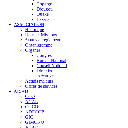
Copargo
Djougou
Ouaké
Bassila
ASSOCIATION
Historique
Rôles et Missions
Statuts et règlement
Organigramme
Organes
Congrès
Bureau National
Conseil National
Direction
exécutive
Acquis majeurs
Offres de services
AR/AD
CCO
ACAL
COCOC
ADECOB
GIC
GIMONO
ACAD