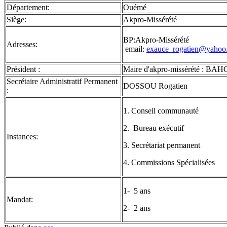
Département:
Ouémé
Siège:
Akpro-Missérété
BP:Akpro-Missérété
Adresses:
email:
exauce_rogatien@yahoo.
Président :
Maire d'akpro-missérété : BA
Secrétaire Administratif Permanent
DOSSOU Rogatien
:
1. Conseil communauté
2. Bureau exécutif
Instances:
3. Secrétariat permanent
4. Commissions Spécialisées
1- 5 ans
Mandat:
2- 2 ans