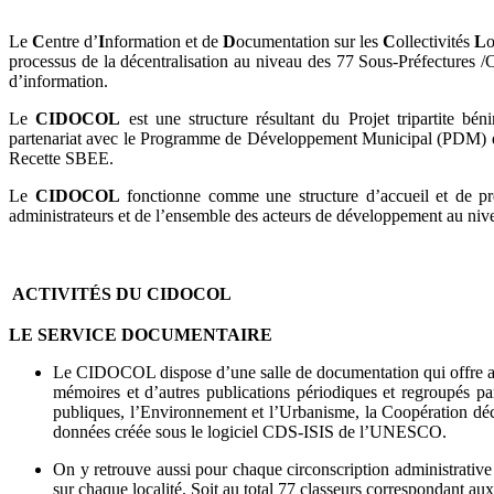
Le
C
entre d’
I
nformation et de
D
ocumentation sur les
C
ollectivités
L
o
processus de la décentralisation au niveau des 77 Sous-Préfectures 
d’information.
Le
CIDOCOL
est une structure résultant du Projet tripartite bé
partenariat avec le Programme de Développement Municipal (PDM) qui 
Recette SBEE.
Le
CIDOCOL
fonctionne comme une structure d’accueil et de pr
administrateurs et de l’ensemble des acteurs de développement au niveau
ACTIVITÉS DU CIDOCOL
LE SERVICE DOCUMENTAIRE
Le CIDOCOL dispose d’une salle de documentation qui offre aux
mémoires et d’autres publications périodiques et regroupés p
publiques, l’Environnement et l’Urbanisme, la Coopération déce
données créée sous le logiciel CDS-ISIS de l’UNESCO.
On y retrouve aussi pour chaque circonscription administrative
sur chaque localité. Soit au total 77 classeurs correspondant 