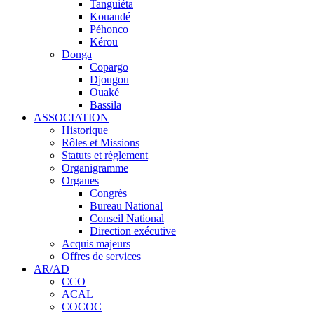
Tanguiéta
Kouandé
Péhonco
Kérou
Donga
Copargo
Djougou
Ouaké
Bassila
ASSOCIATION
Historique
Rôles et Missions
Statuts et règlement
Organigramme
Organes
Congrès
Bureau National
Conseil National
Direction exécutive
Acquis majeurs
Offres de services
AR/AD
CCO
ACAL
COCOC