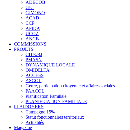
ADECOB
GIC
GIMONO
ACAD
CCP
APIDA
UCOZ
ANCB
COMMISSIONS
PROJETS
CITE.BJ
PMASN
DYNAMIQUE LOCALE
OMIDELTA
ACCESS
ASGOL
Genre, participation citoyenne et affaires sociales
PAACOL
Planification Familiale
PLANIFICATION FAMILIALE
PLAIDOYERS
Campagne 15%
Statut fonctionnaires territoriaux
Actualités
Magazine