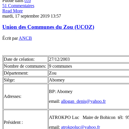
Publié dans
cco
51 Commentaires
Read More
mardi, 17 septembre 2019 13:57
Union des Communes du Zou (UCOZ)
Écrit par
ANCB
Date de création:
27/12/2003
Nombre de communes:
9 communes
Département:
Zou
Siège:
Abomey
BP: Abomey
Adresses:
email:
allogan_denis@yahoo.fr
ATROKPO Luc Maire de Bohicon tél: 95
Président :
email:
atrokpoluc@yahoo.fr