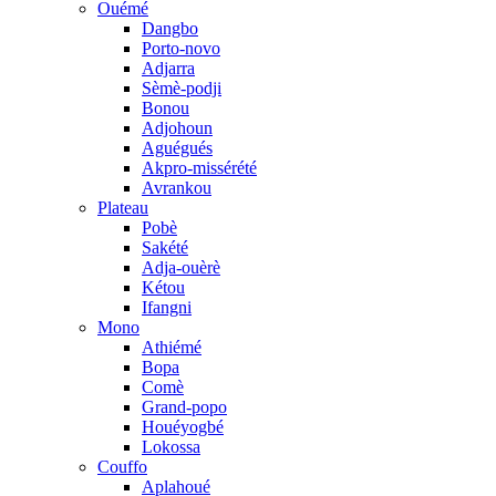
Ouémé
Dangbo
Porto-novo
Adjarra
Sèmè-podji
Bonou
Adjohoun
Aguégués
Akpro-missérété
Avrankou
Plateau
Pobè
Sakété
Adja-ouèrè
Kétou
Ifangni
Mono
Athiémé
Bopa
Comè
Grand-popo
Houéyogbé
Lokossa
Couffo
Aplahoué