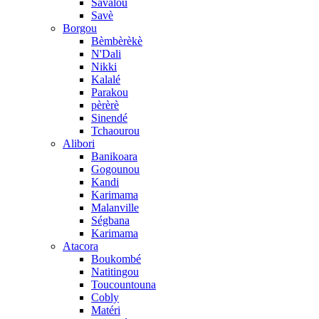
Savalou
Savè
Borgou
Bèmbèrèkè
N'Dali
Nikki
Kalalé
Parakou
pèrèrè
Sinendé
Tchaourou
Alibori
Banikoara
Gogounou
Kandi
Karimama
Malanville
Ségbana
Karimama
Atacora
Boukombé
Natitingou
Toucountouna
Cobly
Matéri