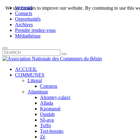
Webmail
We use cookies to improve our website. By continuing to use this we
Contacts
Opportunités
Archives
Prendre rendez-vous
Médiathèque
ACCUEIL
COMMUNES
Littoral
Cotonou
Atlantique
Abomey-calavi
Allada
Kpomassè
Ouidah
Sô-ava
Toffo
Tori-bossito
Zè