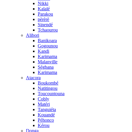
Nikki
Kalalé
Parakou
pèrèrè
Sinendé
Tchaourou
Alibori
Banikoara
Gogounou
Kandi
Karimama
Malanville
Ségbana
Karimama
Atacora
Boukombé
Natitingou
Toucountouna
Cobly
Matéri
Tanguiéta
Kouandé
Péhonco
Kérou
Donga