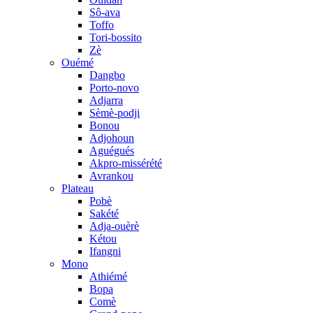
Sô-ava
Toffo
Tori-bossito
Zè
Ouémé
Dangbo
Porto-novo
Adjarra
Sèmè-podji
Bonou
Adjohoun
Aguégués
Akpro-missérété
Avrankou
Plateau
Pobè
Sakété
Adja-ouèrè
Kétou
Ifangni
Mono
Athiémé
Bopa
Comè