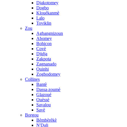
Djakotomey
Dogbo
Klouékanmè
Lalo
Toviklin
Zou
Agbangnizoun
Abomey
Bohicon
Covè
Djidja
Zakpota
Zagnanado
Ouinhi
Zogbodomey
Collines
Bantè
Dassa-zoumè
Glazoué
Ouèssè
Savalou
Savè
Borgou
Bèmbèrèkè
N'Dali