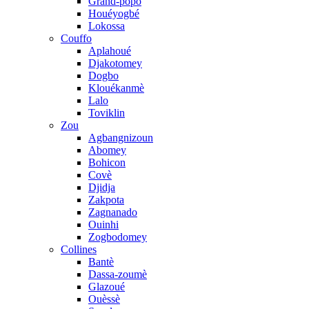
Grand-popo
Houéyogbé
Lokossa
Couffo
Aplahoué
Djakotomey
Dogbo
Klouékanmè
Lalo
Toviklin
Zou
Agbangnizoun
Abomey
Bohicon
Covè
Djidja
Zakpota
Zagnanado
Ouinhi
Zogbodomey
Collines
Bantè
Dassa-zoumè
Glazoué
Ouèssè