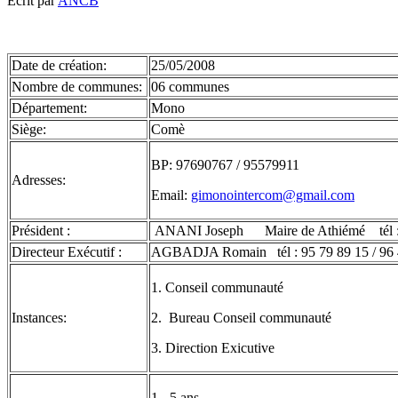
Écrit par
ANCB
Date de création:
25/05/2008
Nombre de communes:
06 communes
Département:
Mono
Siège:
Comè
BP: 97690767 / 95579911
Adresses:
Email:
gimonointercom@gmail.com
Président :
ANANI Joseph Maire de Athiémé tél :
Directeur Exécutif :
AGBADJA Romain tél : 95 79 89 15 / 96 4
1. Conseil communauté
Instances:
2. Bureau Conseil communauté
3. Direction Exicutive
1- 5 ans