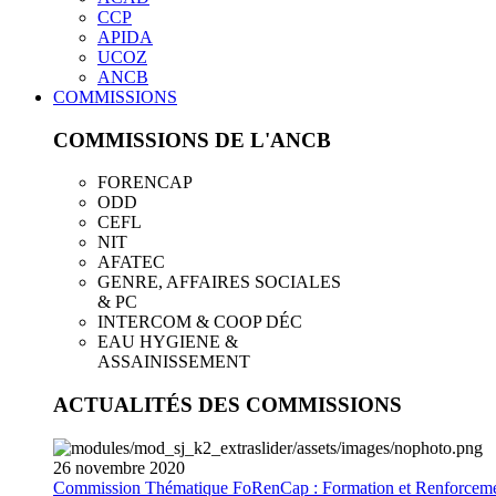
CCP
APIDA
UCOZ
ANCB
COMMISSIONS
COMMISSIONS DE L'ANCB
FORENCAP
ODD
CEFL
NIT
AFATEC
GENRE, AFFAIRES SOCIALES
& PC
INTERCOM & COOP DÉC
EAU HYGIENE &
ASSAINISSEMENT
ACTUALITÉS DES COMMISSIONS
26
novembre
2020
Commission Thématique FoRenCap : Formation et Renforceme