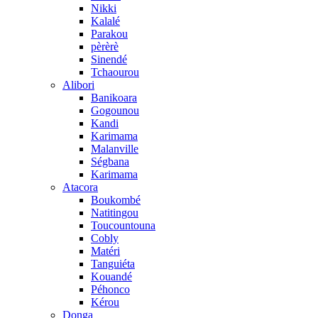
Nikki
Kalalé
Parakou
pèrèrè
Sinendé
Tchaourou
Alibori
Banikoara
Gogounou
Kandi
Karimama
Malanville
Ségbana
Karimama
Atacora
Boukombé
Natitingou
Toucountouna
Cobly
Matéri
Tanguiéta
Kouandé
Péhonco
Kérou
Donga