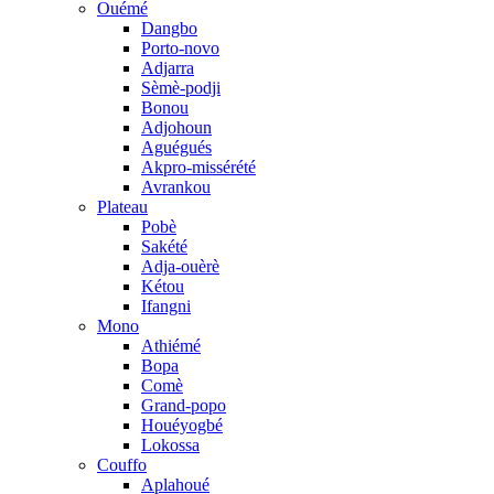
Ouémé
Dangbo
Porto-novo
Adjarra
Sèmè-podji
Bonou
Adjohoun
Aguégués
Akpro-missérété
Avrankou
Plateau
Pobè
Sakété
Adja-ouèrè
Kétou
Ifangni
Mono
Athiémé
Bopa
Comè
Grand-popo
Houéyogbé
Lokossa
Couffo
Aplahoué