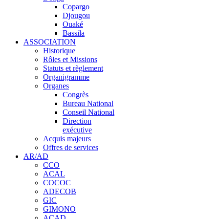
Copargo
Djougou
Ouaké
Bassila
ASSOCIATION
Historique
Rôles et Missions
Statuts et règlement
Organigramme
Organes
Congrès
Bureau National
Conseil National
Direction
exécutive
Acquis majeurs
Offres de services
AR/AD
CCO
ACAL
COCOC
ADECOB
GIC
GIMONO
ACAD