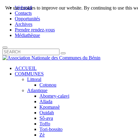
Webmail
We use cookies to improve our website. By continuing to use this we
Contacts
Opportunités
Archives
Prendre rendez-vous
Médiathèque
ACCUEIL
COMMUNES
Littoral
Cotonou
Atlantique
Abomey-calavi
Allada
Kpomassè
Ouidah
Sô-ava
Toffo
Tori-bossito
Zè