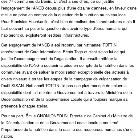
des 77 communes du Bénin. Et c'est à ses dires, ce qui justifie
l'engagement de l'ANCB depuis plus d'une dizaine d'années, en faveur d'une
meilleure prise en compte de la question de la nutrition au niveau local.
Pour Stanislas Hounkanlin, c'est bien de réaliser des infrastructures mais il
faut souvent se poser la question de savoir le type d'êtres humains qui
habiteront ou exploiteront lesdites infrastructures.
Cet engagement de l'ANCB a été reconnu par Nathanaël TOTTIN,
représentant de Care International Bénin Togo et c'est selon lui ce qui
justifie l'accompagnement de l'organisation. Il a ensuite réitérer la
disponibilité de l'ONG à soutenir la prise en compte de la nutrition dans les
communes avant de saluer la mobilisation exceptionnelle des acteurs à
divers niveaux à toutes les étapes de la campagne de vulgarisation de
l'outil SISAN. Nathanaël TOTTIN n'a pas non plus manqué de saluer la
disponibilité dont fait montre le Gouvernement à travers le Ministère de la
Décentralisation et de la Gouvernance Locale qui a toujours marqué sa
présence à chaque atelier.
Pour sa part, Émile GNONLONFOUN, Directeur de Cabinet du Ministre de
la Décentralisation et de la Gouvernance Locale locale a confirmé
l'importance de la nutrition dans la qualité des ressources humaines d'une
nation.