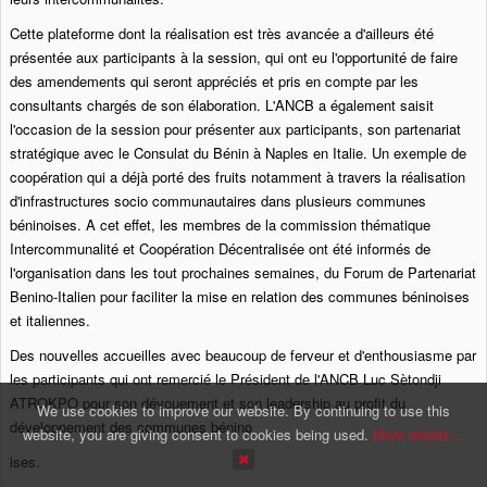
Cette plateforme dont la réalisation est très avancée a d'ailleurs été
présentée aux participants à la session, qui ont eu l'opportunité de faire
des amendements qui seront appréciés et pris en compte par les
consultants chargés de son élaboration. L'ANCB a également saisit
l'occasion de la session pour présenter aux participants, son partenariat
stratégique avec le Consulat du Bénin à Naples en Italie. Un exemple de
coopération qui a déjà porté des fruits notamment à travers la réalisation
d'infrastructures socio communautaires dans plusieurs communes
béninoises. A cet effet, les membres de la commission thématique
Intercommunalité et Coopération Décentralisée ont été informés de
l'organisation dans les tout prochaines semaines, du Forum de Partenariat
Benino-Italien pour faciliter la mise en relation des communes béninoises
et italiennes.
Des nouvelles accueilles avec beaucoup de ferveur et d'enthousiasme par
les participants qui ont remercié le Président de l'ANCB Luc Sètondji
ATROKPO pour son dévouement et son leadership au profit du
We use cookies to improve our website. By continuing to use this
développement des communes bénino
website, you are giving consent to cookies being used.
More details…
ises.