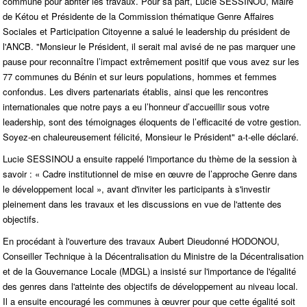
commune pour abriter les travaux. Pour sa part, Lucie SESSINOU, Maire
de Kétou et Présidente de la Commission thématique Genre Affaires
Sociales et Participation Citoyenne a salué le leadership du président de
l'ANCB. "Monsieur le Président, il serait mal avisé de ne pas marquer une
pause pour reconnaître l’impact extrêmement positif que vous avez sur les
77 communes du Bénin et sur leurs populations, hommes et femmes
confondus. Les divers partenariats établis, ainsi que les rencontres
internationales que notre pays a eu l’honneur d’accueillir sous votre
leadership, sont des témoignages éloquents de l’efficacité de votre gestion.
Soyez-en chaleureusement félicité, Monsieur le Président" a-t-elle déclaré.
Lucie SESSINOU a ensuite rappelé l'importance du thème de la session à
savoir : « Cadre institutionnel de mise en œuvre de l’approche Genre dans
le développement local », avant d'inviter les participants à s'investir
pleinement dans les travaux et les discussions en vue de l'attente des
objectifs.
En procédant à l'ouverture des travaux Aubert Dieudonné HODONOU,
Conseiller Technique à la Décentralisation du Ministre de la Décentralisation
et de la Gouvernance Locale (MDGL) a insisté sur l'importance de l'égalité
des genres dans l'atteinte des objectifs de développement au niveau local.
Il a ensuite encouragé les communes à œuvrer pour que cette égalité soit