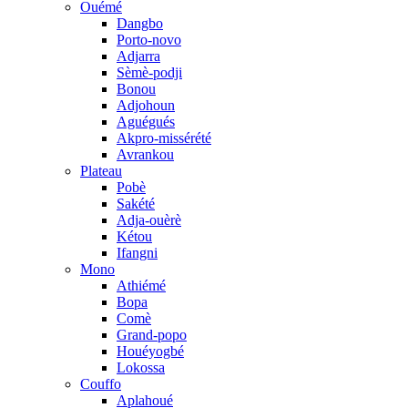
Ouémé
Dangbo
Porto-novo
Adjarra
Sèmè-podji
Bonou
Adjohoun
Aguégués
Akpro-missérété
Avrankou
Plateau
Pobè
Sakété
Adja-ouèrè
Kétou
Ifangni
Mono
Athiémé
Bopa
Comè
Grand-popo
Houéyogbé
Lokossa
Couffo
Aplahoué