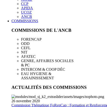
CCP
APIDA
UCOZ
ANCB
COMMISSIONS
COMMISSIONS DE L'ANCB
FORENCAP
ODD
CEFL
NIT
AFATEC
GENRE, AFFAIRES SOCIALES
& PC
INTERCOM & COOP DÉC
EAU HYGIENE &
ASSAINISSEMENT
ACTUALITÉS DES COMMISSIONS
26
novembre
2020
Commission Thématique FoRenCap : Formation et Renforceme