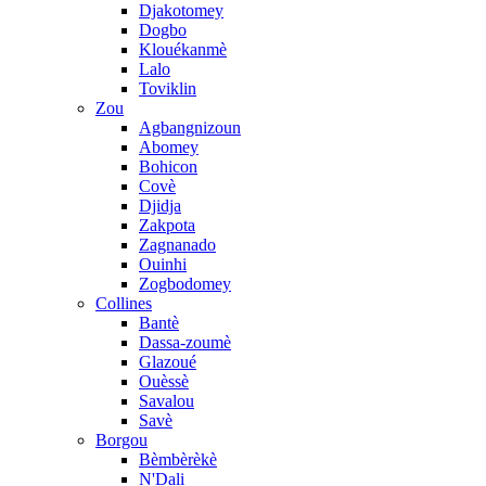
Djakotomey
Dogbo
Klouékanmè
Lalo
Toviklin
Zou
Agbangnizoun
Abomey
Bohicon
Covè
Djidja
Zakpota
Zagnanado
Ouinhi
Zogbodomey
Collines
Bantè
Dassa-zoumè
Glazoué
Ouèssè
Savalou
Savè
Borgou
Bèmbèrèkè
N'Dali