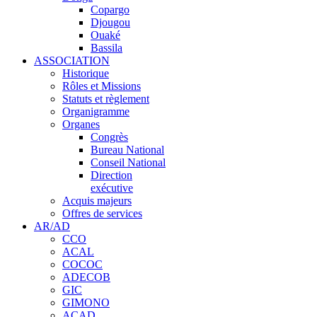
Copargo
Djougou
Ouaké
Bassila
ASSOCIATION
Historique
Rôles et Missions
Statuts et règlement
Organigramme
Organes
Congrès
Bureau National
Conseil National
Direction
exécutive
Acquis majeurs
Offres de services
AR/AD
CCO
ACAL
COCOC
ADECOB
GIC
GIMONO
ACAD