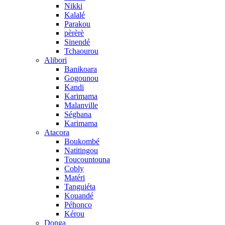
Nikki
Kalalé
Parakou
pèrèrè
Sinendé
Tchaourou
Alibori
Banikoara
Gogounou
Kandi
Karimama
Malanville
Ségbana
Karimama
Atacora
Boukombé
Natitingou
Toucountouna
Cobly
Matéri
Tanguiéta
Kouandé
Péhonco
Kérou
Donga