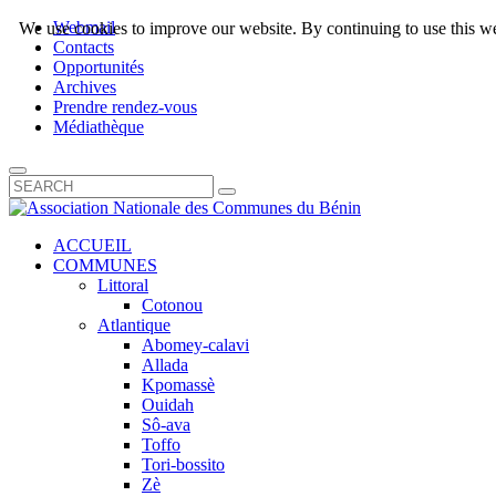
Webmail
We use cookies to improve our website. By continuing to use this we
Contacts
Opportunités
Archives
Prendre rendez-vous
Médiathèque
ACCUEIL
COMMUNES
Littoral
Cotonou
Atlantique
Abomey-calavi
Allada
Kpomassè
Ouidah
Sô-ava
Toffo
Tori-bossito
Zè