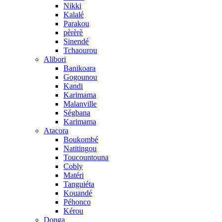
Nikki
Kalalé
Parakou
pèrèrè
Sinendé
Tchaourou
Alibori
Banikoara
Gogounou
Kandi
Karimama
Malanville
Ségbana
Karimama
Atacora
Boukombé
Natitingou
Toucountouna
Cobly
Matéri
Tanguiéta
Kouandé
Péhonco
Kérou
Donga