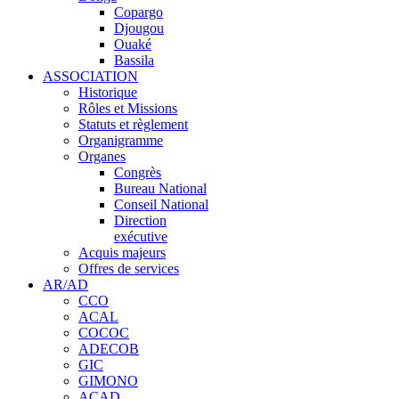
Copargo
Djougou
Ouaké
Bassila
ASSOCIATION
Historique
Rôles et Missions
Statuts et règlement
Organigramme
Organes
Congrès
Bureau National
Conseil National
Direction
exécutive
Acquis majeurs
Offres de services
AR/AD
CCO
ACAL
COCOC
ADECOB
GIC
GIMONO
ACAD