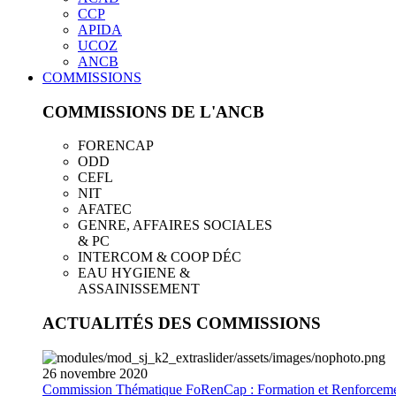
CCP
APIDA
UCOZ
ANCB
COMMISSIONS
COMMISSIONS DE L'ANCB
FORENCAP
ODD
CEFL
NIT
AFATEC
GENRE, AFFAIRES SOCIALES
& PC
INTERCOM & COOP DÉC
EAU HYGIENE &
ASSAINISSEMENT
ACTUALITÉS DES COMMISSIONS
26
novembre
2020
Commission Thématique FoRenCap : Formation et Renforceme