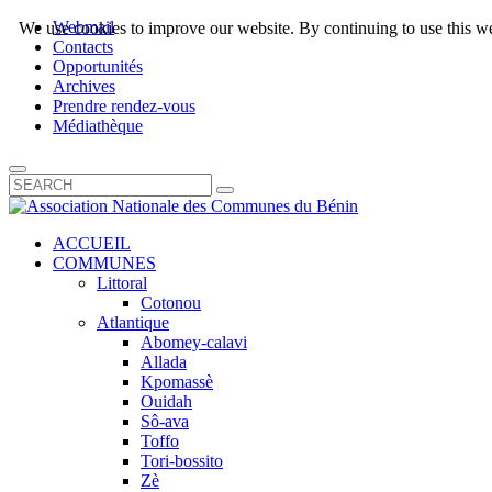
Webmail
We use cookies to improve our website. By continuing to use this we
Contacts
Opportunités
Archives
Prendre rendez-vous
Médiathèque
ACCUEIL
COMMUNES
Littoral
Cotonou
Atlantique
Abomey-calavi
Allada
Kpomassè
Ouidah
Sô-ava
Toffo
Tori-bossito
Zè