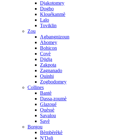
Djakotomey
Dogbo
Klouékanmè
Lalo
Toviklin
Zou
Agbangnizoun
Abomey
Bohicon
Covè
Djidja
Zakpota
Zagnanado
Ouinhi
Zogbodomey
Collines
Bantè
Dassa-zoumè
Glazoué
Ouèssè
Savalou
Savè
Borgou
Bèmbèrèkè
N'Dali