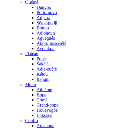
Ouémé
Dangbo
Porto-novo
Adjarra
Sèmè-podji
Bonou
Adjohoun
Aguégués
Akpro-missérété
Avrankou
Plateau
Pobè
Sakété
Adja-ouèrè
Kétou
Ifangni
Mono
Athiémé
Bopa
Comè
Grand-popo
Houéyogbé
Lokossa
Couffo
Aplahoué