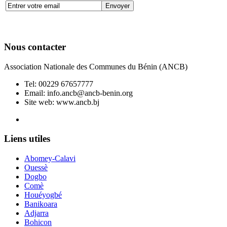
Nous contacter
Association Nationale des Communes du Bénin (ANCB)
Tel:
00229 67657777
Email:
info.ancb@ancb-benin.org
Site web: www.ancb.bj
Le nouveau siège de l'ANCB est situé à Abomey-Calavi, rue
Liens utiles
Abomey-Calavi
Ouessè
Dogbo
Comè
Houéyogbé
Banikoara
Adjarra
Bohicon