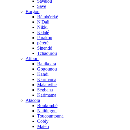
Savalou
Savè
Borgou
Bèmbèrèkè
N'Dali
Nikki
Kalalé
Parakou
pèrèrè
Sinendé
Tchaourou
Alibori
Banikoara
Gogounou
Kandi
Karimama
Malanville
Ségbana
Karimama
Atacora
Boukombé
Natitingou
Toucountouna
Cobly
Matéri