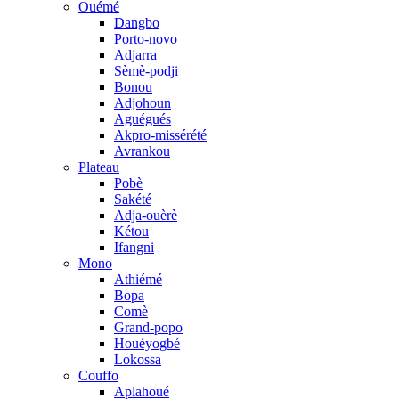
Ouémé
Dangbo
Porto-novo
Adjarra
Sèmè-podji
Bonou
Adjohoun
Aguégués
Akpro-missérété
Avrankou
Plateau
Pobè
Sakété
Adja-ouèrè
Kétou
Ifangni
Mono
Athiémé
Bopa
Comè
Grand-popo
Houéyogbé
Lokossa
Couffo
Aplahoué