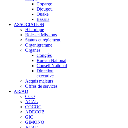
Copargo
Djougou
Ouaké
Bassila
ASSOCIATION
Historique
Rôles et Missions
Statuts et règlement
Organigramme
Organes
Congrès
Bureau National
Conseil National
Direction
exécutive
Acquis majeurs
Offres de services
AR/AD
CCO
ACAL
COCOC
ADECOB
GIC
GIMONO
ACAD