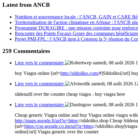
Latest from ANCB
Nutrition et gouvernance locale : l’ANCB, GAIN et CARE Bénin 
Territorialisation de l'action climatique en Afrique : l'ANCB pla
Programme DURAGIRE : une mission conjointe pour renforcer
Rencontre des Points Focaux Genre des communes bénéficia
Projet PMI-FPL : l’ANCB tient à Cotonou la 5ᵉ réunion du Com
259
Commentaires
Lien vers le commentaire
samedi, 08 août 2026 
buy Viagra online [url=
http://sildoliko.com/
#]Sildoliko[/url] bu
Lien vers le commentaire
samedi, 08 août 2026 1
sildenafil over the counter cheap viagra - buy viagra here
Lien vers le commentaire
samedi, 08 août 2026 
Cheap generic Viagra online and buy Viagra online viagra with
http://maps.google.fi/url?q=https
://sildoliko.shop Cheap Silde
[url=
https://cse.google.co.im/url?q=https
://sildoliko.shop]viagr
online[/url] Viagra generic over the counter