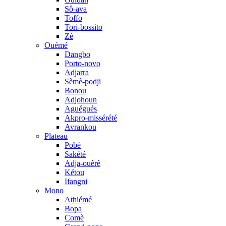
Sô-ava
Toffo
Tori-bossito
Zè
Ouémé
Dangbo
Porto-novo
Adjarra
Sèmè-podji
Bonou
Adjohoun
Aguégués
Akpro-missérété
Avrankou
Plateau
Pobè
Sakété
Adja-ouèrè
Kétou
Ifangni
Mono
Athiémé
Bopa
Comè