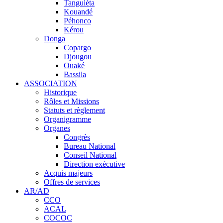
Tanguiéta
Kouandé
Péhonco
Kérou
Donga
Copargo
Djougou
Ouaké
Bassila
ASSOCIATION
Historique
Rôles et Missions
Statuts et règlement
Organigramme
Organes
Congrès
Bureau National
Conseil National
Direction exécutive
Acquis majeurs
Offres de services
AR/AD
CCO
ACAL
COCOC