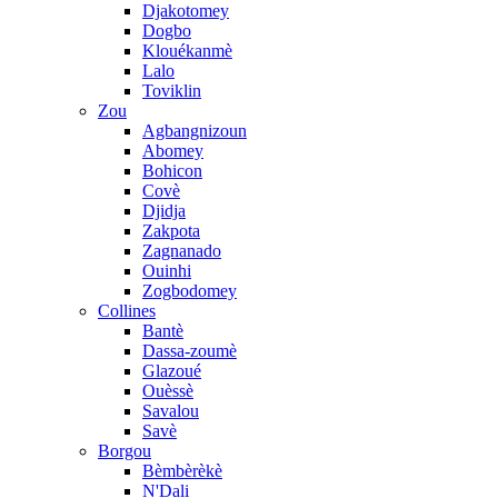
Djakotomey
Dogbo
Klouékanmè
Lalo
Toviklin
Zou
Agbangnizoun
Abomey
Bohicon
Covè
Djidja
Zakpota
Zagnanado
Ouinhi
Zogbodomey
Collines
Bantè
Dassa-zoumè
Glazoué
Ouèssè
Savalou
Savè
Borgou
Bèmbèrèkè
N'Dali