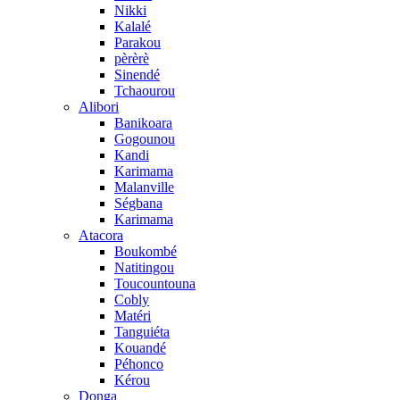
Nikki
Kalalé
Parakou
pèrèrè
Sinendé
Tchaourou
Alibori
Banikoara
Gogounou
Kandi
Karimama
Malanville
Ségbana
Karimama
Atacora
Boukombé
Natitingou
Toucountouna
Cobly
Matéri
Tanguiéta
Kouandé
Péhonco
Kérou
Donga