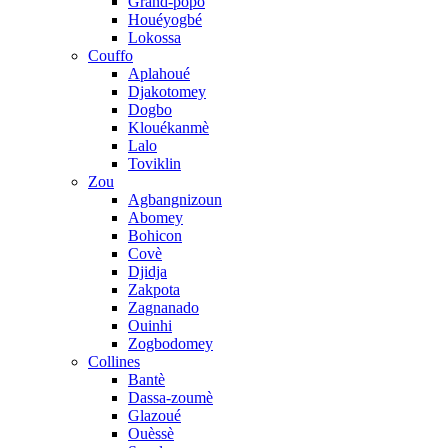
Grand-popo
Houéyogbé
Lokossa
Couffo
Aplahoué
Djakotomey
Dogbo
Klouékanmè
Lalo
Toviklin
Zou
Agbangnizoun
Abomey
Bohicon
Covè
Djidja
Zakpota
Zagnanado
Ouinhi
Zogbodomey
Collines
Bantè
Dassa-zoumè
Glazoué
Ouèssè