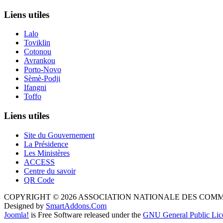
Liens utiles
Lalo
Toviklin
Cotonou
Avrankou
Porto-Novo
Sèmè-Podji
Ifangni
Toffo
Liens utiles
Site du Gouvernement
La Présidence
Les Ministères
ACCESS
Centre du savoir
QR Code
COPYRIGHT © 2026 ASSOCIATION NATIONALE DES COM
Designed by
SmartAddons.Com
Joomla!
is Free Software released under the
GNU General Public Lic