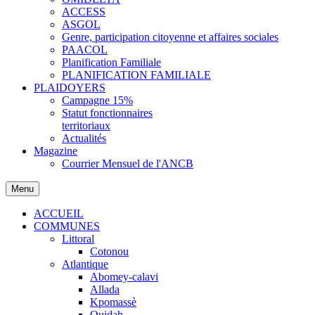
ACCESS
ASGOL
Genre, participation citoyenne et affaires sociales
PAACOL
Planification Familiale
PLANIFICATION FAMILIALE
PLAIDOYERS
Campagne 15%
Statut fonctionnaires
territoriaux
Actualités
Magazine
Courrier Mensuel de l'ANCB
Menu
ACCUEIL
COMMUNES
Littoral
Cotonou
Atlantique
Abomey-calavi
Allada
Kpomassè
Ouidah