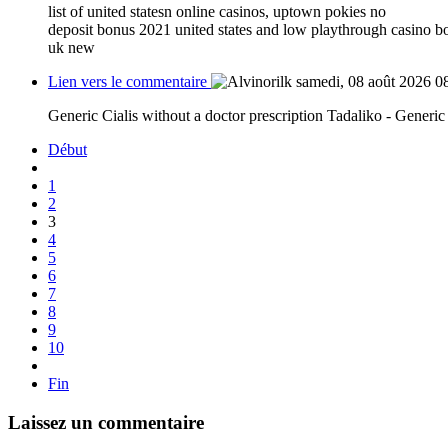
list of united statesn online casinos, uptown pokies no
deposit bonus 2021 united states and low playthrough casino bon
uk new
Lien vers le commentaire
samedi, 08 août 2026 0
Generic Cialis without a doctor prescription Tadaliko - Generic
Début
1
2
3
4
5
6
7
8
9
10
Fin
Laissez un commentaire