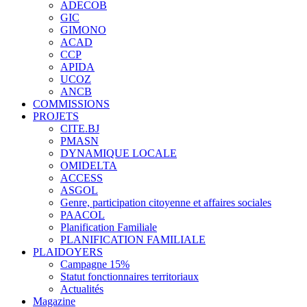
ADECOB
GIC
GIMONO
ACAD
CCP
APIDA
UCOZ
ANCB
COMMISSIONS
PROJETS
CITE.BJ
PMASN
DYNAMIQUE LOCALE
OMIDELTA
ACCESS
ASGOL
Genre, participation citoyenne et affaires sociales
PAACOL
Planification Familiale
PLANIFICATION FAMILIALE
PLAIDOYERS
Campagne 15%
Statut fonctionnaires territoriaux
Actualités
Magazine