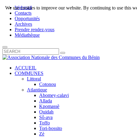
Webmail
We use cookies to improve our website. By continuing to use this we
Contacts
Opportunités
Archives
Prendre rendez-vous
Médiathèque
ACCUEIL
COMMUNES
Littoral
Cotonou
Atlantique
Abomey-calavi
Allada
Kpomassè
Ouidah
Sô-ava
Toffo
Tori-bossito
Zè