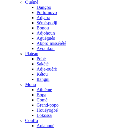
Ouémé
Dangbo
Porto-novo
Adjarra
Sèmè-podji
Bonou
Adjohoun
Aguégués
Akpro-missérété
Avrankou
Plateau
Pobè
Sakété
Adja-ouèrè
Kétou
Ifangni
Mono
Athiémé
Bopa
Comè
Grand-popo
Houéyogbé
Lokossa
Couffo
Aplahoué