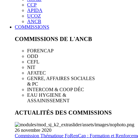
CCP
APIDA
UCOZ
ANCB
COMMISSIONS
COMMISSIONS DE L'ANCB
FORENCAP
ODD
CEFL
NIT
AFATEC
GENRE, AFFAIRES SOCIALES
& PC
INTERCOM & COOP DÉC
EAU HYGIENE &
ASSAINISSEMENT
ACTUALITÉS DES COMMISSIONS
26
novembre
2020
Commission Thématique FoRenCap : Formation et Renforceme