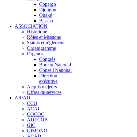
Copargo
Djougou
Ouaké
Bassila
ASSOCIATION
Historique
Rôles et Missions
Statuts et règlement
Organigramme
Organes
Congrès
Bureau National
Conseil National
Direction
exécutive
Acquis majeurs
Offres de services
AR/AD
CCO
ACAL
COCOC
ADECOB
GIC
GIMONO
ACAD