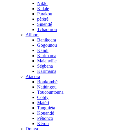
Nikki
Kalalé
Parakou
pèrèrè
Sinendé
Tchaourou
Alibori
Banikoara
Gogounou
Kandi
Karimama
Malanville
Ségbana
Karimama
Atacora
Boukombé
Natitingou
Toucountouna
Cobly
Matéri
Tanguiéta
Kouandé
Péhonco
Kérou
Donga