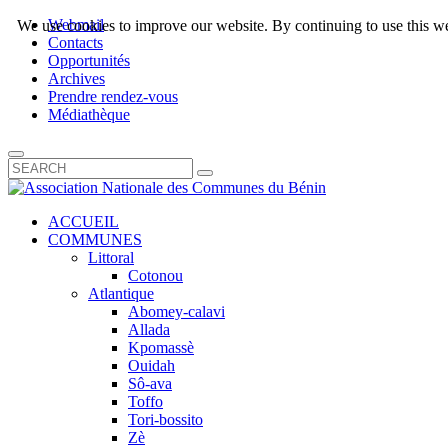
Webmail
We use cookies to improve our website. By continuing to use this we
Contacts
Opportunités
Archives
Prendre rendez-vous
Médiathèque
ACCUEIL
COMMUNES
Littoral
Cotonou
Atlantique
Abomey-calavi
Allada
Kpomassè
Ouidah
Sô-ava
Toffo
Tori-bossito
Zè