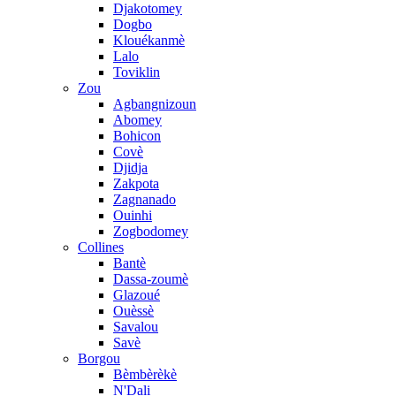
Djakotomey
Dogbo
Klouékanmè
Lalo
Toviklin
Zou
Agbangnizoun
Abomey
Bohicon
Covè
Djidja
Zakpota
Zagnanado
Ouinhi
Zogbodomey
Collines
Bantè
Dassa-zoumè
Glazoué
Ouèssè
Savalou
Savè
Borgou
Bèmbèrèkè
N'Dali