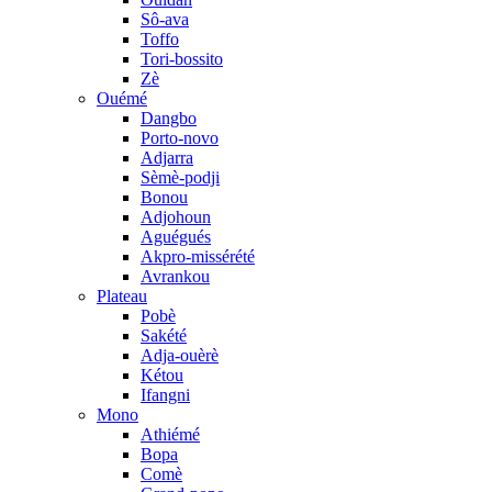
Sô-ava
Toffo
Tori-bossito
Zè
Ouémé
Dangbo
Porto-novo
Adjarra
Sèmè-podji
Bonou
Adjohoun
Aguégués
Akpro-missérété
Avrankou
Plateau
Pobè
Sakété
Adja-ouèrè
Kétou
Ifangni
Mono
Athiémé
Bopa
Comè