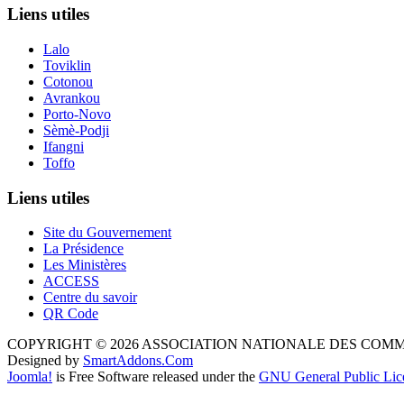
Liens utiles
Lalo
Toviklin
Cotonou
Avrankou
Porto-Novo
Sèmè-Podji
Ifangni
Toffo
Liens utiles
Site du Gouvernement
La Présidence
Les Ministères
ACCESS
Centre du savoir
QR Code
COPYRIGHT © 2026 ASSOCIATION NATIONALE DES COM
Designed by
SmartAddons.Com
Joomla!
is Free Software released under the
GNU General Public Lic