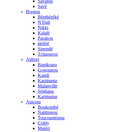
Savalou
Savè
Borgou
Bèmbèrèkè
N'Dali
Nikki
Kalalé
Parakou
pèrèrè
Sinendé
Tchaourou
Alibori
Banikoara
Gogounou
Kandi
Karimama
Malanville
Ségbana
Karimama
Atacora
Boukombé
Natitingou
Toucountouna
Cobly
Matéri