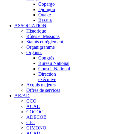
Copargo
Djougou
Ouaké
Bassila
ASSOCIATION
Historique
Rôles et Missions
Statuts et règlement
Organigramme
Organes
Congrès
Bureau National
Conseil National
Direction
exécutive
Acquis majeurs
Offres de services
AR/AD
CCO
ACAL
COCOC
ADECOB
GIC
GIMONO
ACAD