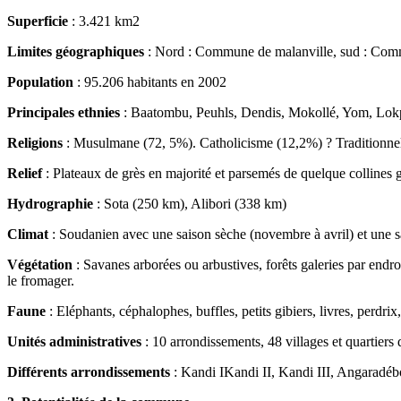
Superficie
: 3.421 km2
Limites géographiques
: Nord : Commune de malanville, sud : Co
Population
: 95.206 habitants en 2002
Principales ethnies
: Baatombu, Peuhls, Dendis, Mokollé, Yom, Lok
Religions
: Musulmane (72, 5%). Catholicisme (12,2%) ? Traditionnell
Relief
: Plateaux de grès en majorité et parsemés de quelque collines g
Hydrographie
: Sota (250 km), Alibori (338 km)
Climat
: Soudanien avec une saison sèche (novembre à avril) et une s
Végétation
: Savanes arborées ou arbustives, forêts galeries par endro
le fromager.
Faune
: Eléphants, céphalophes, buffles, petits gibiers, livres, perdri
Unités administratives
: 10 arrondissements, 48 villages et quartiers d
Différents arrondissements
: Kandi IKandi II, Kandi III, Angarad