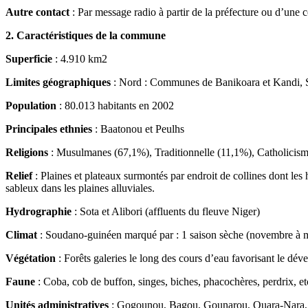
Autre contact
: Par message radio à partir de la préfecture ou d’u
2. Caractéristiques de la commune
Superficie
: 4.910 km2
Limites géographiques
: Nord : Communes de Banikoara et Kandi, 
Population
: 80.013 habitants en 2002
Principales ethnies
: Baatonou et Peulhs
Religions
: Musulmanes (67,1%), Traditionnelle (11,1%), Catholicisme
Relief
: Plaines et plateaux surmontés par endroit de collines dont les
sableux dans les plaines alluviales.
Hydrographie
: Sota et Alibori (affluents du fleuve Niger)
Climat
: Soudano-guinéen marqué par : 1 saison sèche (novembre à mi
Végétation
: Forêts galeries le long des cours d’eau favorisant le dév
Faune
: Coba, cob de buffon, singes, biches, phacochères, perdrix, et
Unités administratives
: Gogounou, Bagou, Gounarou, Ouara-Nara, 