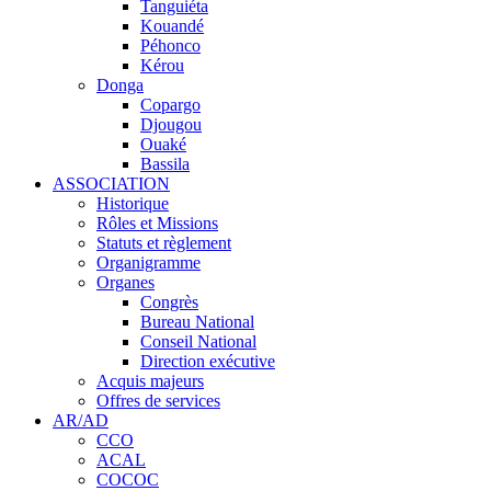
Tanguiéta
Kouandé
Péhonco
Kérou
Donga
Copargo
Djougou
Ouaké
Bassila
ASSOCIATION
Historique
Rôles et Missions
Statuts et règlement
Organigramme
Organes
Congrès
Bureau National
Conseil National
Direction exécutive
Acquis majeurs
Offres de services
AR/AD
CCO
ACAL
COCOC