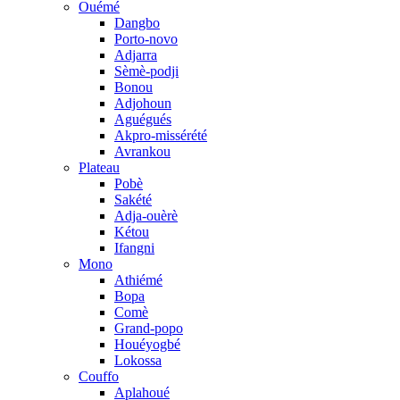
Ouémé
Dangbo
Porto-novo
Adjarra
Sèmè-podji
Bonou
Adjohoun
Aguégués
Akpro-missérété
Avrankou
Plateau
Pobè
Sakété
Adja-ouèrè
Kétou
Ifangni
Mono
Athiémé
Bopa
Comè
Grand-popo
Houéyogbé
Lokossa
Couffo
Aplahoué