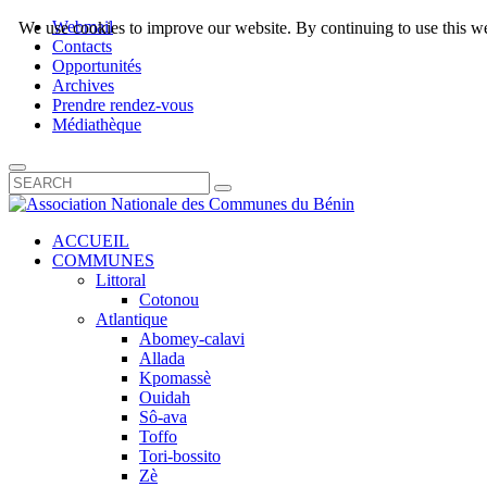
Webmail
We use cookies to improve our website. By continuing to use this we
Contacts
Opportunités
Archives
Prendre rendez-vous
Médiathèque
ACCUEIL
COMMUNES
Littoral
Cotonou
Atlantique
Abomey-calavi
Allada
Kpomassè
Ouidah
Sô-ava
Toffo
Tori-bossito
Zè