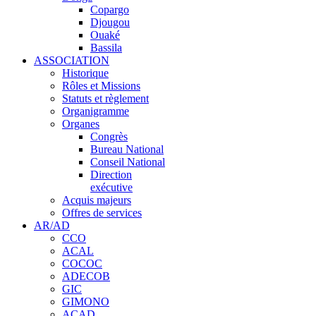
Copargo
Djougou
Ouaké
Bassila
ASSOCIATION
Historique
Rôles et Missions
Statuts et règlement
Organigramme
Organes
Congrès
Bureau National
Conseil National
Direction
exécutive
Acquis majeurs
Offres de services
AR/AD
CCO
ACAL
COCOC
ADECOB
GIC
GIMONO
ACAD