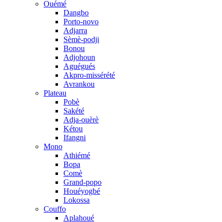
Ouémé
Dangbo
Porto-novo
Adjarra
Sèmè-podji
Bonou
Adjohoun
Aguégués
Akpro-missérété
Avrankou
Plateau
Pobè
Sakété
Adja-ouèrè
Kétou
Ifangni
Mono
Athiémé
Bopa
Comè
Grand-popo
Houéyogbé
Lokossa
Couffo
Aplahoué