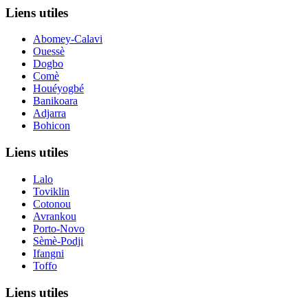
Liens utiles
Abomey-Calavi
Ouessè
Dogbo
Comè
Houéyogbé
Banikoara
Adjarra
Bohicon
Liens utiles
Lalo
Toviklin
Cotonou
Avrankou
Porto-Novo
Sèmè-Podji
Ifangni
Toffo
Liens utiles