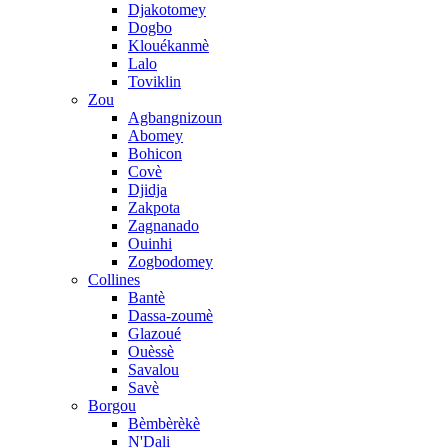
Djakotomey
Dogbo
Klouékanmè
Lalo
Toviklin
Zou
Agbangnizoun
Abomey
Bohicon
Covè
Djidja
Zakpota
Zagnanado
Ouinhi
Zogbodomey
Collines
Bantè
Dassa-zoumè
Glazoué
Ouèssè
Savalou
Savè
Borgou
Bèmbèrèkè
N'Dali