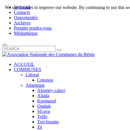
Webmail
We use cookies to improve our website. By continuing to use this we
Contacts
Opportunités
Archives
Prendre rendez-vous
Médiathèque
ACCUEIL
COMMUNES
Littoral
Cotonou
Atlantique
Abomey-calavi
Allada
Kpomassè
Ouidah
Sô-ava
Toffo
Tori-bossito
Zè