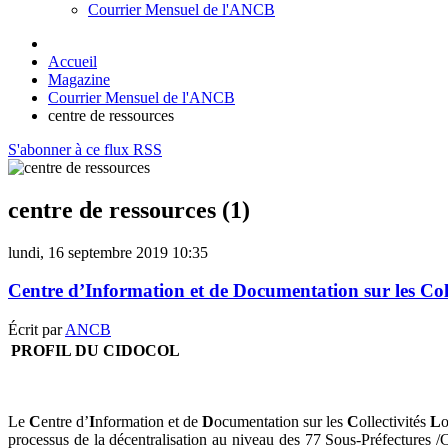
Courrier Mensuel de l'ANCB
Accueil
Magazine
Courrier Mensuel de l'ANCB
centre de ressources
S'abonner à ce flux RSS
centre de ressources (1)
lundi, 16 septembre 2019 10:35
Centre d’Information et de Documentation sur les Co
Écrit par
ANCB
PROFIL DU CIDOCOL
Le
C
entre d’
I
nformation et de
D
ocumentation sur les
C
ollectivités
L
o
processus de la décentralisation au niveau des 77 Sous-Préfectures 