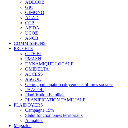
ADECOB
GIC
GIMONO
ACAD
CCP
APIDA
UCOZ
ANCB
COMMISSIONS
PROJETS
CITE.BJ
PMASN
DYNAMIQUE LOCALE
OMIDELTA
ACCESS
ASGOL
Genre, participation citoyenne et affaires sociales
PAACOL
Planification Familiale
PLANIFICATION FAMILIALE
PLAIDOYERS
Campagne 15%
Statut fonctionnaires territoriaux
Actualités
Magazine