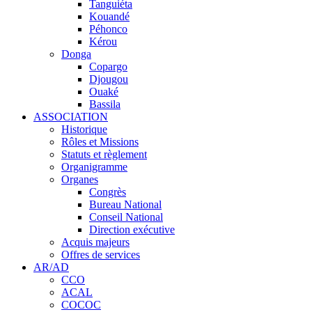
Tanguiéta
Kouandé
Péhonco
Kérou
Donga
Copargo
Djougou
Ouaké
Bassila
ASSOCIATION
Historique
Rôles et Missions
Statuts et règlement
Organigramme
Organes
Congrès
Bureau National
Conseil National
Direction exécutive
Acquis majeurs
Offres de services
AR/AD
CCO
ACAL
COCOC