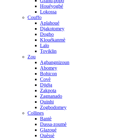
Grand-popo
Houéyogbé
Lokossa
Couffo
Aplahoué
Djakotomey
Dogbo
Klouékanmè
Lalo
Toviklin
Zou
Agbangnizoun
Abomey
Bohicon
Covè
Djidja
Zakpota
Zagnanado
Ouinhi
Zogbodomey
Collines
Bantè
Dassa-zoumè
Glazoué
Ouèssè