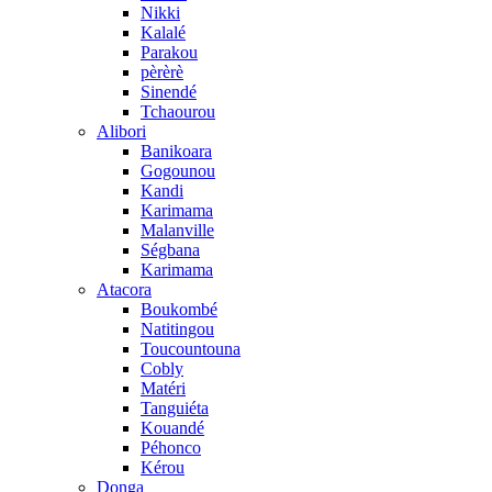
Nikki
Kalalé
Parakou
pèrèrè
Sinendé
Tchaourou
Alibori
Banikoara
Gogounou
Kandi
Karimama
Malanville
Ségbana
Karimama
Atacora
Boukombé
Natitingou
Toucountouna
Cobly
Matéri
Tanguiéta
Kouandé
Péhonco
Kérou
Donga