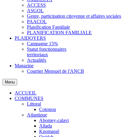
ACCESS
ASGOL
Genre, participation citoyenne et affaires sociales
PAACOL
Planification Familiale
PLANIFICATION FAMILIALE
PLAIDOYERS
Campagne 15%
Statut fonctionnaires
territoriaux
Actualités
Magazine
Courrier Mensuel de l'ANCB
Menu
ACCUEIL
COMMUNES
Littoral
Cotonou
Atlantique
Abomey-calavi
Allada
Kpomassè
Ouidah