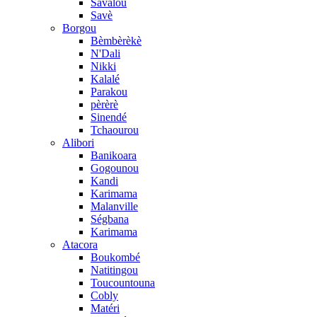
Savalou
Savè
Borgou
Bèmbèrèkè
N'Dali
Nikki
Kalalé
Parakou
pèrèrè
Sinendé
Tchaourou
Alibori
Banikoara
Gogounou
Kandi
Karimama
Malanville
Ségbana
Karimama
Atacora
Boukombé
Natitingou
Toucountouna
Cobly
Matéri