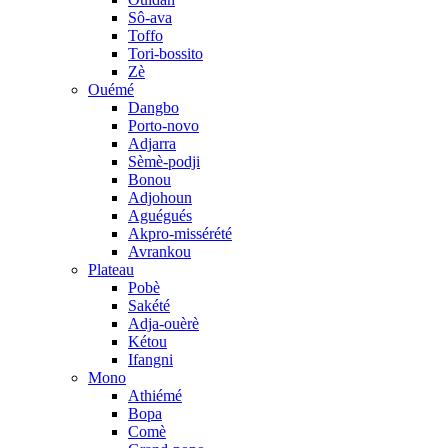
Sô-ava
Toffo
Tori-bossito
Zè
Ouémé
Dangbo
Porto-novo
Adjarra
Sèmè-podji
Bonou
Adjohoun
Aguégués
Akpro-missérété
Avrankou
Plateau
Pobè
Sakété
Adja-ouèrè
Kétou
Ifangni
Mono
Athiémé
Bopa
Comè