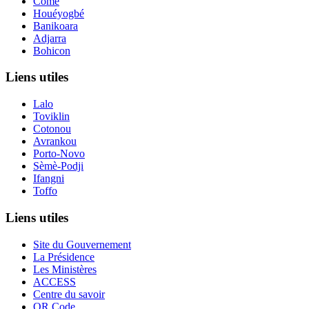
Comè
Houéyogbé
Banikoara
Adjarra
Bohicon
Liens utiles
Lalo
Toviklin
Cotonou
Avrankou
Porto-Novo
Sèmè-Podji
Ifangni
Toffo
Liens utiles
Site du Gouvernement
La Présidence
Les Ministères
ACCESS
Centre du savoir
QR Code