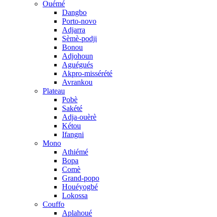
Ouémé
Dangbo
Porto-novo
Adjarra
Sèmè-podji
Bonou
Adjohoun
Aguégués
Akpro-missérété
Avrankou
Plateau
Pobè
Sakété
Adja-ouèrè
Kétou
Ifangni
Mono
Athiémé
Bopa
Comè
Grand-popo
Houéyogbé
Lokossa
Couffo
Aplahoué