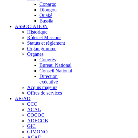
Copargo
Djougou
Ouaké
Bassila
ASSOCIATION
Historique
Rôles et Missions
Statuts et règlement
Organigramme
Organes
Congrès
Bureau National
Conseil National
Direction
exécutive
Acquis majeurs
Offres de services
AR/AD
CCO
ACAL
COCOC
ADECOB
GIC
GIMONO
ACAD