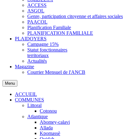
ACCESS
ASGOL
Genre, participation citoyenne et affaires sociales
PAACOL
Planification Familiale
PLANIFICATION FAMILIALE
PLAIDOYERS
Campagne 15%
Statut fonctionnaires
territoriaux
Actualités
Magazine
Courrier Mensuel de l'ANCB
Menu
ACCUEIL
COMMUNES
Littoral
Cotonou
Atlantique
Abomey-calavi
Allada
Kpomassè
Ouidah