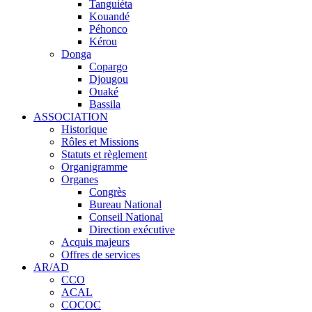
Tanguiéta
Kouandé
Péhonco
Kérou
Donga
Copargo
Djougou
Ouaké
Bassila
ASSOCIATION
Historique
Rôles et Missions
Statuts et règlement
Organigramme
Organes
Congrès
Bureau National
Conseil National
Direction exécutive
Acquis majeurs
Offres de services
AR/AD
CCO
ACAL
COCOC