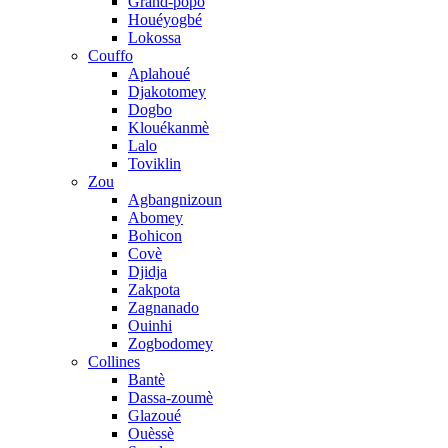
Grand-popo
Houéyogbé
Lokossa
Couffo
Aplahoué
Djakotomey
Dogbo
Klouékanmè
Lalo
Toviklin
Zou
Agbangnizoun
Abomey
Bohicon
Covè
Djidja
Zakpota
Zagnanado
Ouinhi
Zogbodomey
Collines
Bantè
Dassa-zoumè
Glazoué
Ouèssè