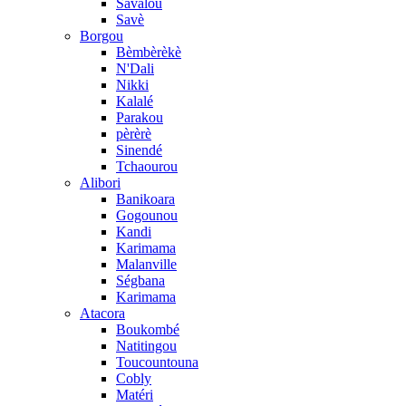
Savalou
Savè
Borgou
Bèmbèrèkè
N'Dali
Nikki
Kalalé
Parakou
pèrèrè
Sinendé
Tchaourou
Alibori
Banikoara
Gogounou
Kandi
Karimama
Malanville
Ségbana
Karimama
Atacora
Boukombé
Natitingou
Toucountouna
Cobly
Matéri