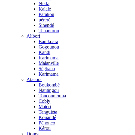
Nikki
Kalalé
Parakou
pèrèrè
Sinendé
Tchaourou
Alibori
Banikoara
Gogounou
Kandi
Karimama
Malanville
Ségbana
Karimama
Atacora
Boukombé
Natitingou
Toucountouna
Cobly
Matéri
Tanguiéta
Kouandé
Péhonco
Kérou
Donga