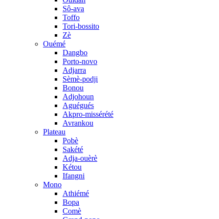
Sô-ava
Toffo
Tori-bossito
Zè
Ouémé
Dangbo
Porto-novo
Adjarra
Sèmè-podji
Bonou
Adjohoun
Aguégués
Akpro-missérété
Avrankou
Plateau
Pobè
Sakété
Adja-ouèrè
Kétou
Ifangni
Mono
Athiémé
Bopa
Comè