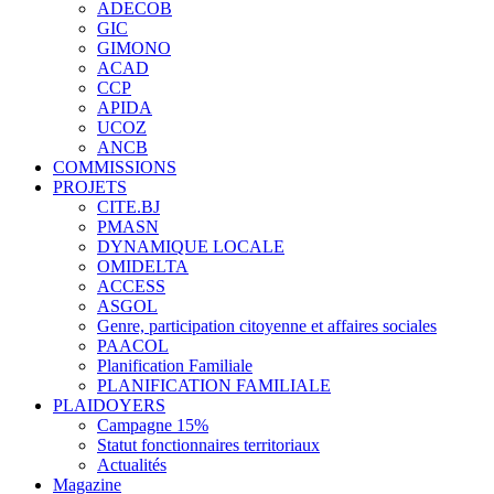
ADECOB
GIC
GIMONO
ACAD
CCP
APIDA
UCOZ
ANCB
COMMISSIONS
PROJETS
CITE.BJ
PMASN
DYNAMIQUE LOCALE
OMIDELTA
ACCESS
ASGOL
Genre, participation citoyenne et affaires sociales
PAACOL
Planification Familiale
PLANIFICATION FAMILIALE
PLAIDOYERS
Campagne 15%
Statut fonctionnaires territoriaux
Actualités
Magazine