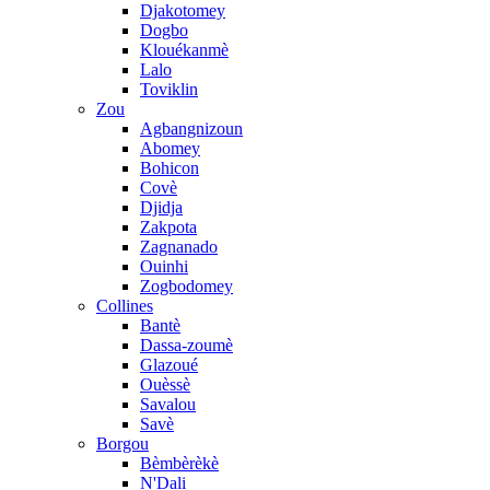
Djakotomey
Dogbo
Klouékanmè
Lalo
Toviklin
Zou
Agbangnizoun
Abomey
Bohicon
Covè
Djidja
Zakpota
Zagnanado
Ouinhi
Zogbodomey
Collines
Bantè
Dassa-zoumè
Glazoué
Ouèssè
Savalou
Savè
Borgou
Bèmbèrèkè
N'Dali