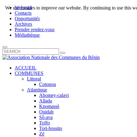
Webmail
We use cookies to improve our website. By continuing to use this we
Contacts
Opportunités
Archives
Prendre rendez-vous
Médiathèque
ACCUEIL
COMMUNES
Littoral
Cotonou
Atlantique
Abomey-calavi
Allada
Kpomassè
Ouidah
Sô-ava
Toffo
Tori-bossito
Zè