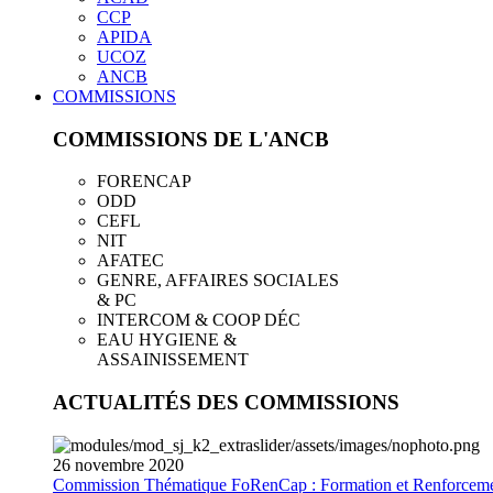
CCP
APIDA
UCOZ
ANCB
COMMISSIONS
COMMISSIONS DE L'ANCB
FORENCAP
ODD
CEFL
NIT
AFATEC
GENRE, AFFAIRES SOCIALES
& PC
INTERCOM & COOP DÉC
EAU HYGIENE &
ASSAINISSEMENT
ACTUALITÉS DES COMMISSIONS
26
novembre
2020
Commission Thématique FoRenCap : Formation et Renforceme