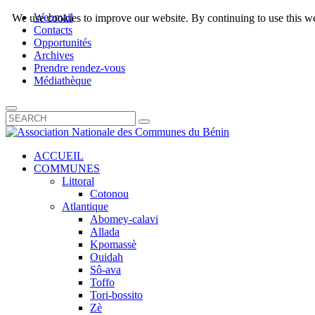
Webmail
We use cookies to improve our website. By continuing to use this we
Contacts
Opportunités
Archives
Prendre rendez-vous
Médiathèque
ACCUEIL
COMMUNES
Littoral
Cotonou
Atlantique
Abomey-calavi
Allada
Kpomassè
Ouidah
Sô-ava
Toffo
Tori-bossito
Zè