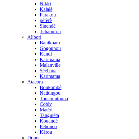
Nikki
Kalalé
Parakou
pèrèrè
Sinendé
Tchaourou
Alibori
Banikoara
Gogounou
Kandi
Karimama
Malanville
Ségbana
Karimama
Atacora
Boukombé
Natitingou
Toucountouna
Cobly
Matéri
Tanguiéta
Kouandé
Péhonco
Kérou
Donga