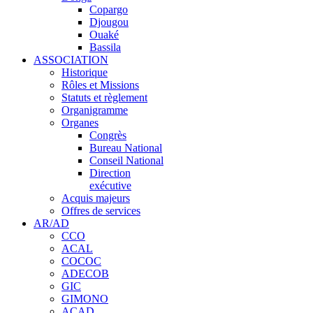
Copargo
Djougou
Ouaké
Bassila
ASSOCIATION
Historique
Rôles et Missions
Statuts et règlement
Organigramme
Organes
Congrès
Bureau National
Conseil National
Direction
exécutive
Acquis majeurs
Offres de services
AR/AD
CCO
ACAL
COCOC
ADECOB
GIC
GIMONO
ACAD