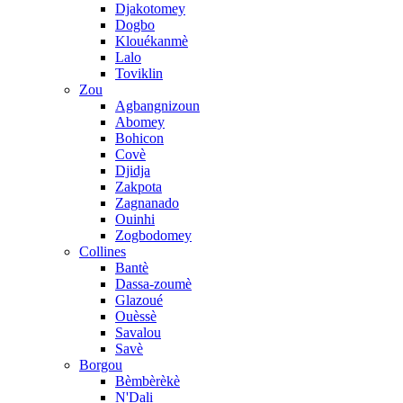
Djakotomey
Dogbo
Klouékanmè
Lalo
Toviklin
Zou
Agbangnizoun
Abomey
Bohicon
Covè
Djidja
Zakpota
Zagnanado
Ouinhi
Zogbodomey
Collines
Bantè
Dassa-zoumè
Glazoué
Ouèssè
Savalou
Savè
Borgou
Bèmbèrèkè
N'Dali