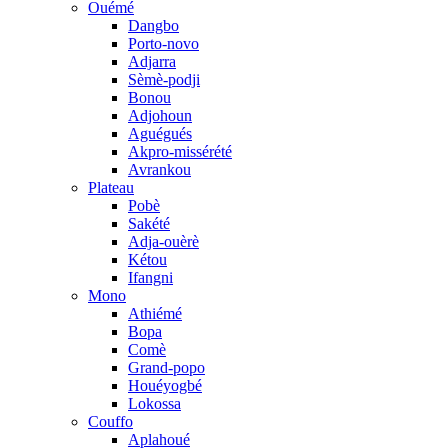
Ouémé
Dangbo
Porto-novo
Adjarra
Sèmè-podji
Bonou
Adjohoun
Aguégués
Akpro-missérété
Avrankou
Plateau
Pobè
Sakété
Adja-ouèrè
Kétou
Ifangni
Mono
Athiémé
Bopa
Comè
Grand-popo
Houéyogbé
Lokossa
Couffo
Aplahoué