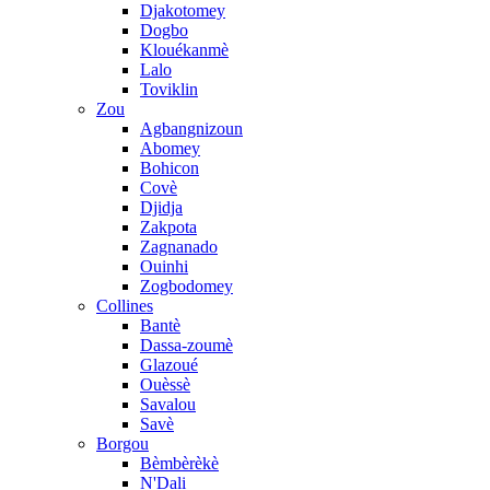
Djakotomey
Dogbo
Klouékanmè
Lalo
Toviklin
Zou
Agbangnizoun
Abomey
Bohicon
Covè
Djidja
Zakpota
Zagnanado
Ouinhi
Zogbodomey
Collines
Bantè
Dassa-zoumè
Glazoué
Ouèssè
Savalou
Savè
Borgou
Bèmbèrèkè
N'Dali