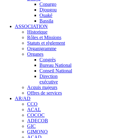
Copargo
Djougou
Ouaké
Bassila
ASSOCIATION
Historique
Rôles et Missions
Statuts et règlement
Organigramme
Organes
Congrès
Bureau National
Conseil National
Direction
exécutive
Acquis majeurs
Offres de services
AR/AD
CCO
ACAL
COCOC
ADECOB
GIC
GIMONO
ACAD