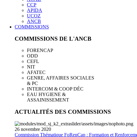
CCP
APIDA
UCOZ
ANCB
COMMISSIONS
COMMISSIONS DE L'ANCB
FORENCAP
ODD
CEFL
NIT
AFATEC
GENRE, AFFAIRES SOCIALES
& PC
INTERCOM & COOP DÉC
EAU HYGIENE &
ASSAINISSEMENT
ACTUALITÉS DES COMMISSIONS
26
novembre
2020
Commission Thématique FoRenCap : Formation et Renforceme