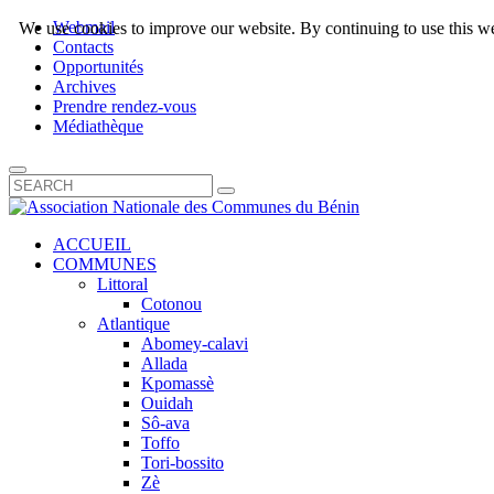
Webmail
We use cookies to improve our website. By continuing to use this we
Contacts
Opportunités
Archives
Prendre rendez-vous
Médiathèque
ACCUEIL
COMMUNES
Littoral
Cotonou
Atlantique
Abomey-calavi
Allada
Kpomassè
Ouidah
Sô-ava
Toffo
Tori-bossito
Zè