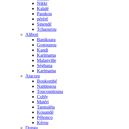
Nikki
Kalalé
Parakou
pèrèrè
Sinendé
Tchaourou
Alibori
Banikoara
Gogounou
Kandi
Karimama
Malanville
Ségbana
Karimama
Atacora
Boukombé
Natitingou
Toucountouna
Cobly
Matéri
Tanguiéta
Kouandé
Péhonco
Kérou
Donga