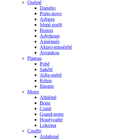
Ouémé
Dangbo
Porto-novo
Adjarra
Sèmè-podji
Bonou
Adjohoun
Aguégués
Akpro-missérété
Avrankou
Plateau
Pobè
Sakété
Adja-ouèrè
Kétou
Ifangni
Mono
Athiémé
Bopa
Comè
Grand-popo
Houéyogbé
Lokossa
Couffo
Aplahoué