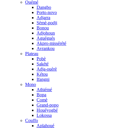
Ouémé
Dangbo
Porto-novo
Adjarra
Sèmè-podji
Bonou
Adjohoun
Aguégués
Akpro-missérété
Avrankou
Plateau
Pobè
Sakété
Adja-ouèrè
Kétou
Ifangni
Mono
Athiémé
Bopa
Comè
Grand-popo
Houéyogbé
Lokossa
Couffo
Aplahoué