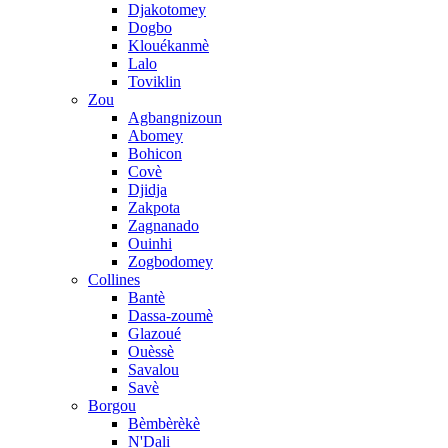
Djakotomey
Dogbo
Klouékanmè
Lalo
Toviklin
Zou
Agbangnizoun
Abomey
Bohicon
Covè
Djidja
Zakpota
Zagnanado
Ouinhi
Zogbodomey
Collines
Bantè
Dassa-zoumè
Glazoué
Ouèssè
Savalou
Savè
Borgou
Bèmbèrèkè
N'Dali