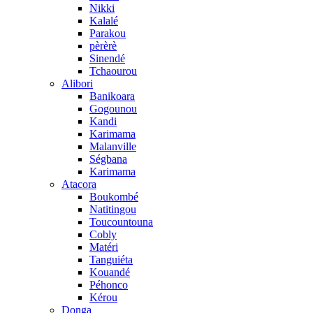
Nikki
Kalalé
Parakou
pèrèrè
Sinendé
Tchaourou
Alibori
Banikoara
Gogounou
Kandi
Karimama
Malanville
Ségbana
Karimama
Atacora
Boukombé
Natitingou
Toucountouna
Cobly
Matéri
Tanguiéta
Kouandé
Péhonco
Kérou
Donga