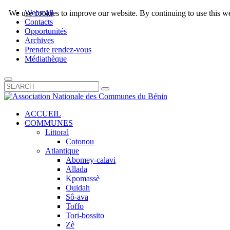
Webmail
We use cookies to improve our website. By continuing to use this we
Contacts
Opportunités
Archives
Prendre rendez-vous
Médiathèque
ACCUEIL
COMMUNES
Littoral
Cotonou
Atlantique
Abomey-calavi
Allada
Kpomassè
Ouidah
Sô-ava
Toffo
Tori-bossito
Zè