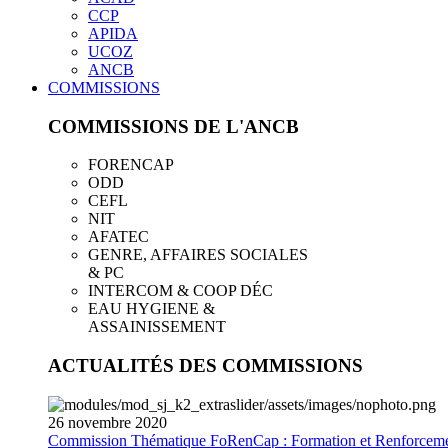
CCP
APIDA
UCOZ
ANCB
COMMISSIONS
COMMISSIONS DE L'ANCB
FORENCAP
ODD
CEFL
NIT
AFATEC
GENRE, AFFAIRES SOCIALES
& PC
INTERCOM & COOP DÉC
EAU HYGIENE &
ASSAINISSEMENT
ACTUALITÉS DES COMMISSIONS
26
novembre
2020
Commission Thématique FoRenCap : Formation et Renforceme