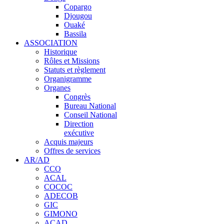
Copargo
Djougou
Ouaké
Bassila
ASSOCIATION
Historique
Rôles et Missions
Statuts et règlement
Organigramme
Organes
Congrès
Bureau National
Conseil National
Direction
exécutive
Acquis majeurs
Offres de services
AR/AD
CCO
ACAL
COCOC
ADECOB
GIC
GIMONO
ACAD