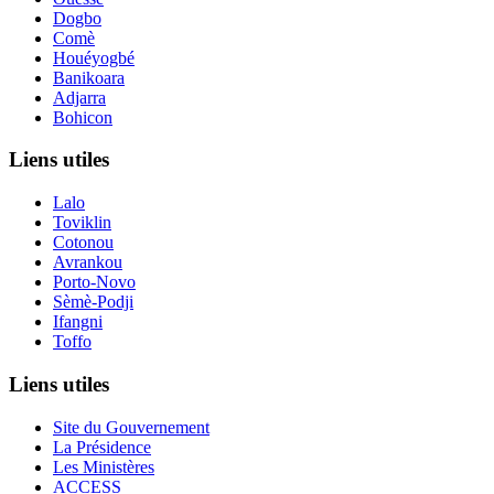
Dogbo
Comè
Houéyogbé
Banikoara
Adjarra
Bohicon
Liens utiles
Lalo
Toviklin
Cotonou
Avrankou
Porto-Novo
Sèmè-Podji
Ifangni
Toffo
Liens utiles
Site du Gouvernement
La Présidence
Les Ministères
ACCESS