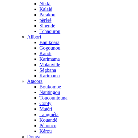
Nikki
Kalalé
Parakou
pèrèrè
Sinendé
Tchaourou
Alibori
Banikoara
Gogounou
Kandi
Karimama
Malanville
Ségbana
Karimama
Atacora
Boukombé
Natitingou
Toucountouna
Cobly
Matéri
Tanguiéta
Kouandé
Péhonco
Kérou
Donga