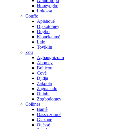
Grand-popo
Houéyogbé
Lokossa
Couffo
Aplahoué
Djakotomey
Dogbo
Klouékanmè
Lalo
Toviklin
Zou
Agbangnizoun
Abomey
Bohicon
Covè
Djidja
Zakpota
Zagnanado
Ouinhi
Zogbodomey
Collines
Bantè
Dassa-zoumè
Glazoué
Ouèssè