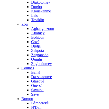
Djakotomey
Dogbo
Klouékanmè
Lalo
Toviklin
Zou
Agbangnizoun
Abomey
Bohicon
Covè
Djidja
Zakpota
Zagnanado
Ouinhi
Zogbodomey
Collines
Bantè
Dassa-zoumè
Glazoué
Ouèssè
Savalou
Savè
Borgou
Bèmbèrèkè
N'Dali