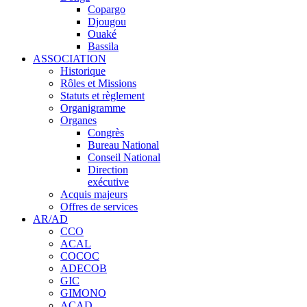
Copargo
Djougou
Ouaké
Bassila
ASSOCIATION
Historique
Rôles et Missions
Statuts et règlement
Organigramme
Organes
Congrès
Bureau National
Conseil National
Direction
exécutive
Acquis majeurs
Offres de services
AR/AD
CCO
ACAL
COCOC
ADECOB
GIC
GIMONO
ACAD