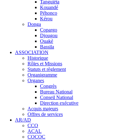
Tanguiéta
Kouandé
Péhonco
Kérou
Donga
Copargo
Djougou
Ouaké
Bassila
ASSOCIATION
Historique
Rôles et Missions
Statuts et règlement
Organigramme
Organes
Congrès
Bureau National
Conseil National
Direction exécutive
Acquis majeurs
Offres de services
AR/AD
CCO
ACAL
COCOC