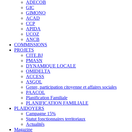
ADECOB
GIC
GIMONO
ACAD
CCP
APIDA
UCOZ
ANCB
COMMISSIONS
PROJETS
CITE.BJ
PMASN
DYNAMIQUE LOCALE
OMIDELTA
ACCESS
ASGOL
Genre, participation citoyenne et affaires sociales
PAACOL
Planification Familiale
PLANIFICATION FAMILIALE
PLAIDOYERS
Campagne 15%
Statut fonctionnaires territoriaux
Actualités
Magazine