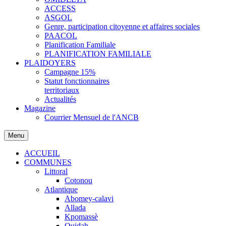
ACCESS
ASGOL
Genre, participation citoyenne et affaires sociales
PAACOL
Planification Familiale
PLANIFICATION FAMILIALE
PLAIDOYERS
Campagne 15%
Statut fonctionnaires
territoriaux
Actualités
Magazine
Courrier Mensuel de l'ANCB
Menu
ACCUEIL
COMMUNES
Littoral
Cotonou
Atlantique
Abomey-calavi
Allada
Kpomassè
Ouidah