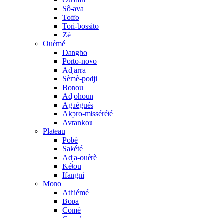
Sô-ava
Toffo
Tori-bossito
Zè
Ouémé
Dangbo
Porto-novo
Adjarra
Sèmè-podji
Bonou
Adjohoun
Aguégués
Akpro-missérété
Avrankou
Plateau
Pobè
Sakété
Adja-ouèrè
Kétou
Ifangni
Mono
Athiémé
Bopa
Comè