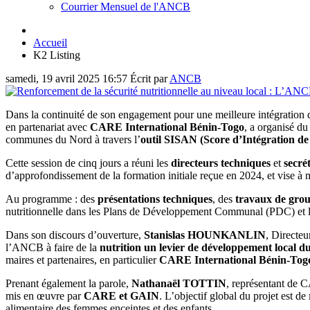
Courrier Mensuel de l'ANCB
Accueil
K2 Listing
samedi, 19 avril 2025 16:57
Écrit par
ANCB
Dans la continuité de son engagement pour une meilleure intégration de
en partenariat avec
CARE International Bénin-Togo
, a organisé d
communes du Nord à travers l’
outil SISAN (Score d’Intégration de 
Cette session de cinq jours a réuni les
directeurs techniques
et
secrét
d’approfondissement de la formation initiale reçue en 2024, et vise à m
Au programme : des
présentations techniques
, des
travaux de gro
nutritionnelle dans les Plans de Développement Communal (PDC) et l
Dans son discours d’ouverture,
Stanislas HOUNKANLIN
, Directe
l’ANCB à faire de la
nutrition un levier de développement local d
maires et partenaires, en particulier
CARE International Bénin-Tog
Prenant également la parole,
Nathanaël TOTTIN
, représentant de C
mis en œuvre par
CARE et GAIN
. L’objectif global du projet est de
alimentaire des femmes enceintes et des enfants.