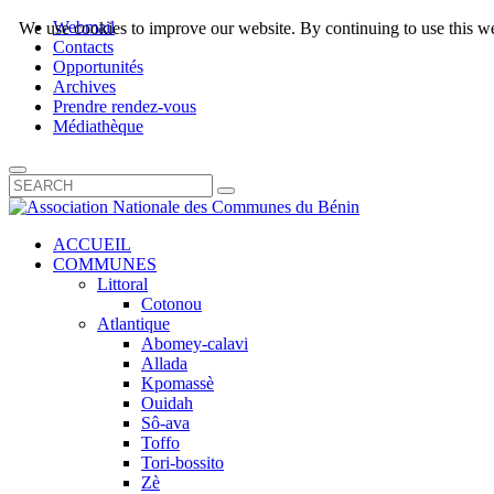
Webmail
We use cookies to improve our website. By continuing to use this we
Contacts
Opportunités
Archives
Prendre rendez-vous
Médiathèque
ACCUEIL
COMMUNES
Littoral
Cotonou
Atlantique
Abomey-calavi
Allada
Kpomassè
Ouidah
Sô-ava
Toffo
Tori-bossito
Zè