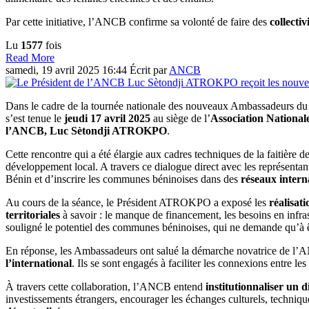
Par cette initiative, l’ANCB confirme sa volonté de faire des
collectiv
Lu
1577
fois
Read More
samedi, 19 avril 2025 16:44
Écrit par
ANCB
Dans le cadre de la tournée nationale des nouveaux Ambassadeurs du Bé
s’est tenue le
jeudi 17 avril 2025
au siège de l’
Association Nation
l’ANCB, Luc Sètondji ATROKPO
.
Cette rencontre qui a été élargie aux cadres techniques de la faitière
développement local. A travers ce dialogue direct avec les représenta
Bénin et d’inscrire les communes béninoises dans des
réseau
x
intern
Au cours de la séance, le Président ATROKPO a exposé les
réalisat
territoriales
à savoir : le manque de financement, les besoins en infras
souligné le potentiel des communes béninoises, qui ne demande qu’à êt
En réponse, les Ambassadeurs ont salué la démarche novatrice de l’AN
l’international
. Ils se sont engagés à faciliter les connexions entre les
À travers cette collaboration, l’ANCB entend
institutionnaliser un 
investissements étrangers, encourager les échanges culturels, techni