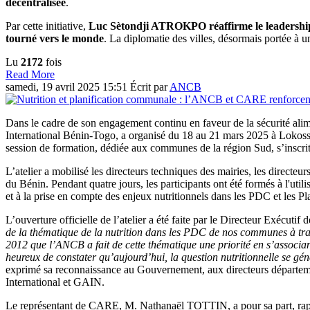
décentralisée
.
Par cette initiative,
Luc Sètondji ATROKPO réaffirme le leadersh
tourné vers le monde
. La diplomatie des villes, désormais portée à u
Lu
2172
fois
Read More
samedi, 19 avril 2025 15:51
Écrit par
ANCB
Dans le cadre de son engagement continu en faveur de la sécurité al
International Bénin-Togo, a organisé du 18 au 21 mars 2025 à Lokossa, 
session de formation, dédiée aux communes de la région Sud, s’insc
L’atelier a mobilisé les directeurs techniques des mairies, les directe
du Bénin. Pendant quatre jours, les participants ont été formés à l'util
et à la prise en compte des enjeux nutritionnels dans les PDC et les
L’ouverture officielle de l’atelier a été faite par le Directeur Exéc
de la thématique de la nutrition dans les PDC de nos communes à tra
2012 que l’ANCB a fait de cette thématique une priorité en s’associan
heureux de constater qu’aujourd’hui, la question nutritionnelle se gé
exprimé sa reconnaissance au Gouvernement, aux directeurs départeme
International et GAIN.
Le représentant de CARE, M. Nathanaël TOTTIN, a pour sa part, rappe