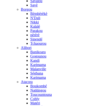
Savalou
Savè
Borgou
Bèmbèrèkè
N'Dali
Nikki
Kalalé
Parakou
pèrèrè
Sinendé
Tchaourou
Alibori
Banikoara
Gogounou
Kandi
Karimama
Malanville
Ségbana
Karimama
Atacora
Boukombé
Natitingou
Toucountouna
Cobly
Matéri