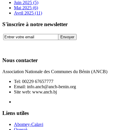
Juin 2025 (5)
Mai 2025 (6)
Avril 2025 (11)
S'inscrire à notre newsletter
Nous contacter
Association Nationale des Communes du Bénin (ANCB)
Tel:
00229 67657777
Email:
info.ancb@ancb-benin.org
Site web: www.ancb.bj
Le nouveau siège de l'ANCB est situé à Abomey-Calavi, rue
Liens utiles
Abomey-Calavi
Ouessè