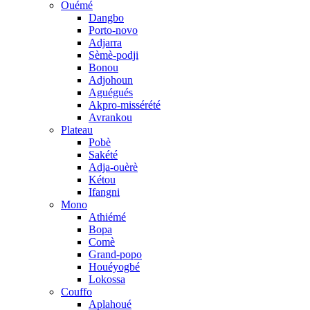
Ouémé
Dangbo
Porto-novo
Adjarra
Sèmè-podji
Bonou
Adjohoun
Aguégués
Akpro-missérété
Avrankou
Plateau
Pobè
Sakété
Adja-ouèrè
Kétou
Ifangni
Mono
Athiémé
Bopa
Comè
Grand-popo
Houéyogbé
Lokossa
Couffo
Aplahoué