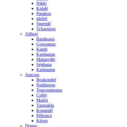
Nikki
Kalalé
Parakou
pèrèrè
Sinendé
Tchaourou
Alibori
Banikoara
Gogounou
Kandi
Karimama
Malanville
Ségbana
Karimama
Atacora
Boukombé
Natitingou
Toucountouna
Cobly
Matéri
Tanguiéta
Kouandé
Péhonco
Kérou
Donga