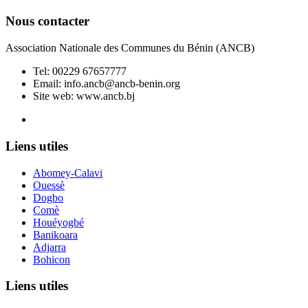
Nous contacter
Association Nationale des Communes du Bénin (ANCB)
Tel:
00229 67657777
Email:
info.ancb@ancb-benin.org
Site web: www.ancb.bj
Le nouveau siège de l'ANCB est situé à Abomey-Calavi, rue
Liens utiles
Abomey-Calavi
Ouessè
Dogbo
Comè
Houéyogbé
Banikoara
Adjarra
Bohicon
Liens utiles