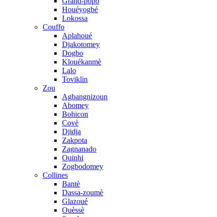
Grand-popo
Houéyogbé
Lokossa
Couffo
Aplahoué
Djakotomey
Dogbo
Klouékanmè
Lalo
Toviklin
Zou
Agbangnizoun
Abomey
Bohicon
Covè
Djidja
Zakpota
Zagnanado
Ouinhi
Zogbodomey
Collines
Bantè
Dassa-zoumè
Glazoué
Ouèssè