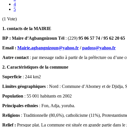
4
5
(1 Vote)
1. contacts de la MAIRIE
BP : Maire d’Agbangnizoun Tél
: (229)
95 06 57 74 /
95 62 20 65
Email :
Mairie.agbangnizoun@yahoo.fr
/
padoss@yahoo.fr
Autre contact
: par message radio à partir de la préfecture ou d’u
2. Caractéristiques de la commune
Superficie
: 244 km2
Limites géographiques
: Nord : Commune d’Abomey et de Djidja, 
Population
: 55 001 habitants en 2002
Principales ethnies
: Fon, Adja, yoruba.
Religions
: Traditionnelle (80,6%), catholicisme (11%), Protestanti
Relief
:
Presque plat. La commune est située en grande partie dans l