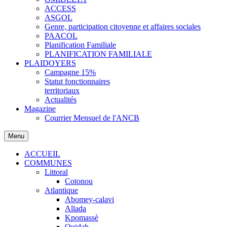
ACCESS
ASGOL
Genre, participation citoyenne et affaires sociales
PAACOL
Planification Familiale
PLANIFICATION FAMILIALE
PLAIDOYERS
Campagne 15%
Statut fonctionnaires
territoriaux
Actualités
Magazine
Courrier Mensuel de l'ANCB
Menu
ACCUEIL
COMMUNES
Littoral
Cotonou
Atlantique
Abomey-calavi
Allada
Kpomassè
Ouidah