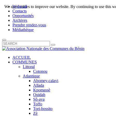
Webmail
We use cookies to improve our website. By continuing to use this we
Contacts
Opportunités
Archives
Prendre rendez-vous
Médiathèque
ACCUEIL
COMMUNES
Littoral
Cotonou
Atlantique
Abomey-calavi
Allada
Kpomassè
Ouidah
Sô-ava
Toffo
Tori-bossito
Zè