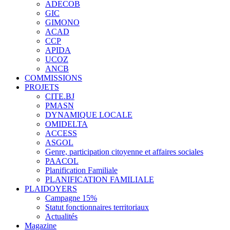
ADECOB
GIC
GIMONO
ACAD
CCP
APIDA
UCOZ
ANCB
COMMISSIONS
PROJETS
CITE.BJ
PMASN
DYNAMIQUE LOCALE
OMIDELTA
ACCESS
ASGOL
Genre, participation citoyenne et affaires sociales
PAACOL
Planification Familiale
PLANIFICATION FAMILIALE
PLAIDOYERS
Campagne 15%
Statut fonctionnaires territoriaux
Actualités
Magazine