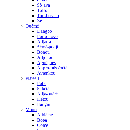
Sô-ava
Toffo
Tori-bossito
Zè
Ouémé
Dangbo
Porto-novo
Adjarra
Sèmè-podji
Bonou
Adjohoun
Aguégués
Akpro-missérété
Avrankou
Plateau
Pobè
Sakété
Adja-ouèrè
Kétou
Ifangni
Mono
Athiémé
Bopa
Comè