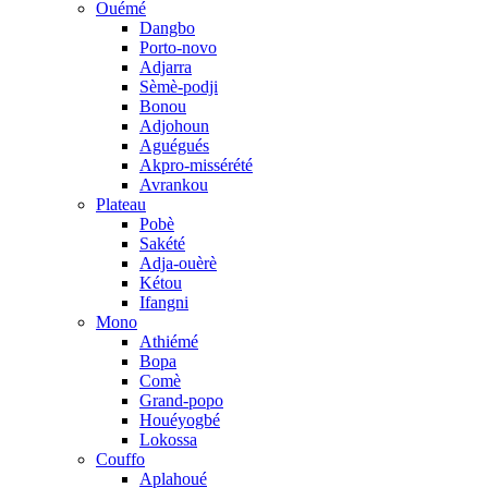
Ouémé
Dangbo
Porto-novo
Adjarra
Sèmè-podji
Bonou
Adjohoun
Aguégués
Akpro-missérété
Avrankou
Plateau
Pobè
Sakété
Adja-ouèrè
Kétou
Ifangni
Mono
Athiémé
Bopa
Comè
Grand-popo
Houéyogbé
Lokossa
Couffo
Aplahoué