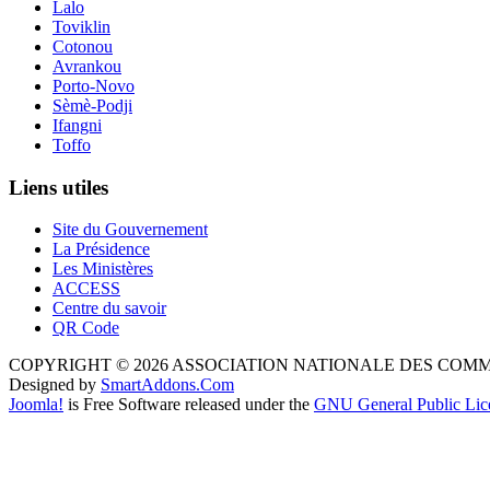
Lalo
Toviklin
Cotonou
Avrankou
Porto-Novo
Sèmè-Podji
Ifangni
Toffo
Liens utiles
Site du Gouvernement
La Présidence
Les Ministères
ACCESS
Centre du savoir
QR Code
COPYRIGHT © 2026 ASSOCIATION NATIONALE DES COM
Designed by
SmartAddons.Com
Joomla!
is Free Software released under the
GNU General Public Lic