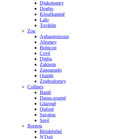
Djakotomey
Dogbo
Klouékanmè
Lalo
Toviklin
Zou
Agbangnizoun
Abomey
Bohicon
Covè
Djidja
Zakpota
Zagnanado
Ouinhi
Zogbodomey
Collines
Bantè
Dassa-zoumè
Glazoué
Ouèssè
Savalou
Savè
Borgou
Bèmbèrèkè
N'Dali