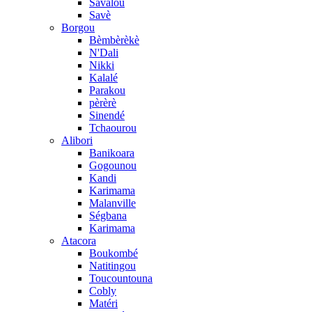
Savalou
Savè
Borgou
Bèmbèrèkè
N'Dali
Nikki
Kalalé
Parakou
pèrèrè
Sinendé
Tchaourou
Alibori
Banikoara
Gogounou
Kandi
Karimama
Malanville
Ségbana
Karimama
Atacora
Boukombé
Natitingou
Toucountouna
Cobly
Matéri