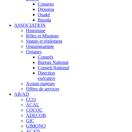
Copargo
Djougou
Ouaké
Bassila
ASSOCIATION
Historique
Rôles et Missions
Statuts et règlement
Organigramme
Organes
Congrès
Bureau National
Conseil National
Direction
exécutive
Acquis majeurs
Offres de services
AR/AD
CCO
ACAL
COCOC
ADECOB
GIC
GIMONO
ACAD