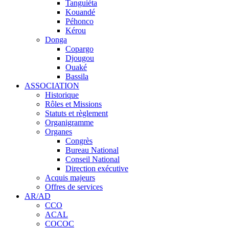
Tanguiéta
Kouandé
Péhonco
Kérou
Donga
Copargo
Djougou
Ouaké
Bassila
ASSOCIATION
Historique
Rôles et Missions
Statuts et règlement
Organigramme
Organes
Congrès
Bureau National
Conseil National
Direction exécutive
Acquis majeurs
Offres de services
AR/AD
CCO
ACAL
COCOC