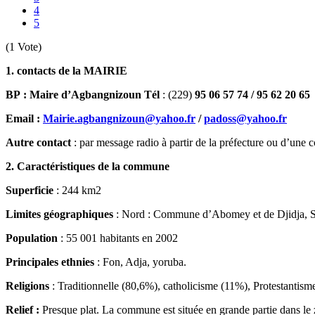
4
5
(1 Vote)
1. contacts de la MAIRIE
BP : Maire d’Agbangnizoun Tél
: (229)
95 06 57 74 /
95 62 20 65
Email :
Mairie.agbangnizoun@yahoo.fr
/
padoss@yahoo.fr
Autre contact
: par message radio à partir de la préfecture ou d’u
2. Caractéristiques de la commune
Superficie
: 244 km2
Limites géographiques
: Nord : Commune d’Abomey et de Djidja, 
Population
: 55 001 habitants en 2002
Principales ethnies
: Fon, Adja, yoruba.
Religions
: Traditionnelle (80,6%), catholicisme (11%), Protestanti
Relief
:
Presque plat. La commune est située en grande partie dans l