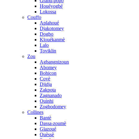
Grand-popo
Houéyogbé
Lokossa
Couffo
Aplahoué
Djakotomey
Dogbo
Klouékanmè
Lalo
Toviklin
Zou
Agbangnizoun
Abomey
Bohicon
Covè
Djidja
Zakpota
Zagnanado
Ouinhi
Zogbodomey
Collines
Bantè
Dassa-zoumè
Glazoué
Ouèssè