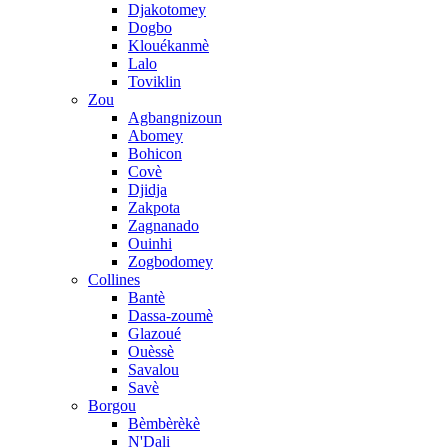
Djakotomey
Dogbo
Klouékanmè
Lalo
Toviklin
Zou
Agbangnizoun
Abomey
Bohicon
Covè
Djidja
Zakpota
Zagnanado
Ouinhi
Zogbodomey
Collines
Bantè
Dassa-zoumè
Glazoué
Ouèssè
Savalou
Savè
Borgou
Bèmbèrèkè
N'Dali