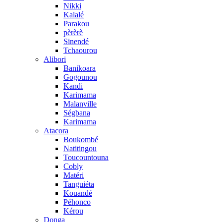
Nikki
Kalalé
Parakou
pèrèrè
Sinendé
Tchaourou
Alibori
Banikoara
Gogounou
Kandi
Karimama
Malanville
Ségbana
Karimama
Atacora
Boukombé
Natitingou
Toucountouna
Cobly
Matéri
Tanguiéta
Kouandé
Péhonco
Kérou
Donga