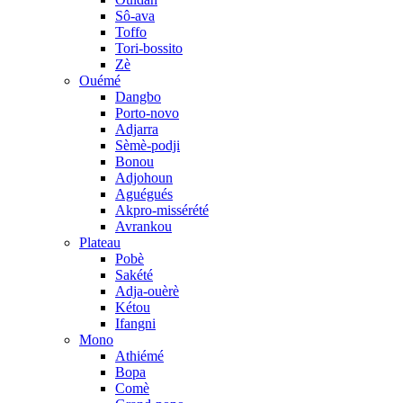
Sô-ava
Toffo
Tori-bossito
Zè
Ouémé
Dangbo
Porto-novo
Adjarra
Sèmè-podji
Bonou
Adjohoun
Aguégués
Akpro-missérété
Avrankou
Plateau
Pobè
Sakété
Adja-ouèrè
Kétou
Ifangni
Mono
Athiémé
Bopa
Comè