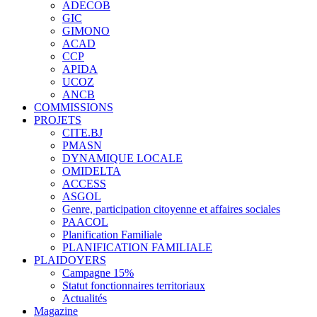
ADECOB
GIC
GIMONO
ACAD
CCP
APIDA
UCOZ
ANCB
COMMISSIONS
PROJETS
CITE.BJ
PMASN
DYNAMIQUE LOCALE
OMIDELTA
ACCESS
ASGOL
Genre, participation citoyenne et affaires sociales
PAACOL
Planification Familiale
PLANIFICATION FAMILIALE
PLAIDOYERS
Campagne 15%
Statut fonctionnaires territoriaux
Actualités
Magazine