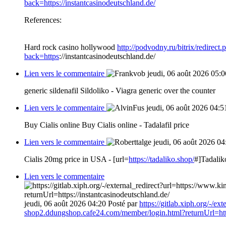
back=https://instantcasinodeutschland.de/
References:
Hard rock casino hollywood
http://podvodny.ru/bitrix/redirect
back=https
://instantcasinodeutschland.de/
Lien vers le commentaire
jeudi, 06 août 2026 05:0
generic sildenafil Sildoliko - Viagra generic over the counter
Lien vers le commentaire
jeudi, 06 août 2026 04:5
Buy Cialis online Buy Cialis online - Tadalafil price
Lien vers le commentaire
jeudi, 06 août 2026 04
Cialis 20mg price in USA - [url=
https://tadaliko.shop/
#]Tadaliko
Lien vers le commentaire
jeudi, 06 août 2026 04:20
Posté par
https://gitlab.xiph.org/-/e
shop2.ddungshop.cafe24.com/member/login.html?returnUrl=http