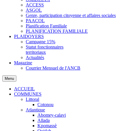
ACCESS
ASGOL
Genre, participation citoyenne et affaires sociales
PAACOL
Planification Familiale
PLANIFICATION FAMILIALE
PLAIDOYERS
Campagne 15%
Statut fonctionnaires
territoriaux
Actualités
Magazine
Courrier Mensuel de l'ANCB
Menu
ACCUEIL
COMMUNES
Littoral
Cotonou
Atlantique
Abomey-calavi
Allada
Kpomassè
Ouidah