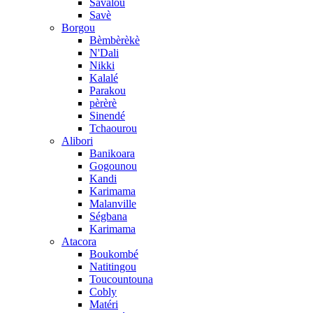
Savalou
Savè
Borgou
Bèmbèrèkè
N'Dali
Nikki
Kalalé
Parakou
pèrèrè
Sinendé
Tchaourou
Alibori
Banikoara
Gogounou
Kandi
Karimama
Malanville
Ségbana
Karimama
Atacora
Boukombé
Natitingou
Toucountouna
Cobly
Matéri