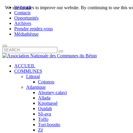
Webmail
We use cookies to improve our website. By continuing to use this we
Contacts
Opportunités
Archives
Prendre rendez-vous
Médiathèque
ACCUEIL
COMMUNES
Littoral
Cotonou
Atlantique
Abomey-calavi
Allada
Kpomassè
Ouidah
Sô-ava
Toffo
Tori-bossito
Zè