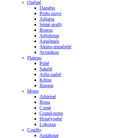
Ouémé
Dangbo
Porto-novo
Adjarra
Sèmè-podji
Bonou
Adjohoun
Aguégués
Akpro-missérété
Avrankou
Plateau
Pobè
Sakété
Adja-ouèrè
Kétou
Ifangni
Mono
Athiémé
Bopa
Comè
Grand-popo
Houéyogbé
Lokossa
Couffo
Aplahoué