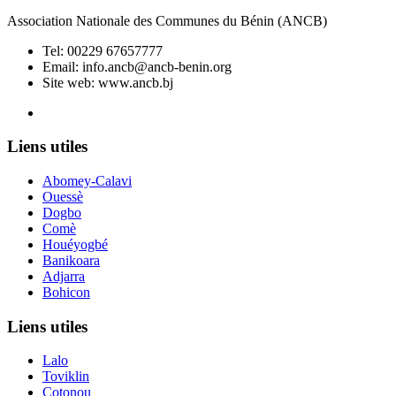
Association Nationale des Communes du Bénin (ANCB)
Tel:
00229 67657777
Email:
info.ancb@ancb-benin.org
Site web: www.ancb.bj
Le nouveau siège de l'ANCB est situé à Abomey-Calavi, rue
Liens utiles
Abomey-Calavi
Ouessè
Dogbo
Comè
Houéyogbé
Banikoara
Adjarra
Bohicon
Liens utiles
Lalo
Toviklin
Cotonou