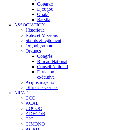
Copargo
Djougou
Ouaké
Bassila
ASSOCIATION
Historique
Rôles et Missions
Statuts et règlement
Organigramme
Organes
Congrès
Bureau National
Conseil National
Direction
exécutive
Acquis majeurs
Offres de services
AR/AD
CCO
ACAL
COCOC
ADECOB
GIC
GIMONO
ACAD