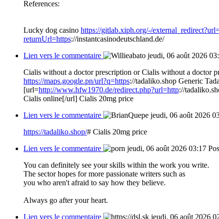
References:
Lucky dog casino
https://gitlab.xiph.org/-/external_redirect?url
returnUrl=https
://instantcasinodeutschland.de/
Lien vers le commentaire
jeudi, 06 août 2026 03
Cialis without a doctor prescription or Cialis without a doctor p
https://maps.google.pn/url?q=https
://tadaliko.shop Generic Tad
[url=
http://www.hfw1970.de/redirect.php?url=http
://tadaliko.s
Cialis online[/url] Cialis 20mg price
Lien vers le commentaire
jeudi, 06 août 2026 0
https://tadaliko.shop/
# Cialis 20mg price
Lien vers le commentaire
jeudi, 06 août 2026 03:17
Pos
You can definitely see your skills within the work you write.
The sector hopes for more passionate writers such as
you who aren't afraid to say how they believe.
Always go after your heart.
Lien vers le commentaire
jeudi, 06 août 2026 0