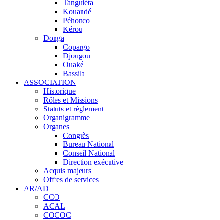
Tanguiéta
Kouandé
Péhonco
Kérou
Donga
Copargo
Djougou
Ouaké
Bassila
ASSOCIATION
Historique
Rôles et Missions
Statuts et règlement
Organigramme
Organes
Congrès
Bureau National
Conseil National
Direction exécutive
Acquis majeurs
Offres de services
AR/AD
CCO
ACAL
COCOC