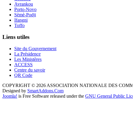
Avrankou
Porto-Novo
Sèmè-Podji
Ifangni
Toffo
Liens utiles
Site du Gouvernement
La Présidence
Les Ministères
ACCESS
Centre du savoir
QR Code
COPYRIGHT © 2026 ASSOCIATION NATIONALE DES COM
Designed by
SmartAddons.Com
Joomla!
is Free Software released under the
GNU General Public Lic