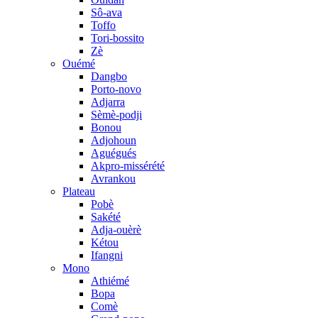
Sô-ava
Toffo
Tori-bossito
Zè
Ouémé
Dangbo
Porto-novo
Adjarra
Sèmè-podji
Bonou
Adjohoun
Aguégués
Akpro-missérété
Avrankou
Plateau
Pobè
Sakété
Adja-ouèrè
Kétou
Ifangni
Mono
Athiémé
Bopa
Comè