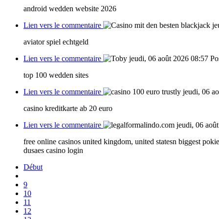
android wedden website 2026
Lien vers le commentaire
je
aviator spiel echtgeld
Lien vers le commentaire
jeudi, 06 août 2026 08:57
Po
top 100 wedden sites
Lien vers le commentaire
jeudi, 06 a
casino kreditkarte ab 20 euro
Lien vers le commentaire
jeudi, 06 aoû
free online casinos united kingdom, united statesn biggest pokie
dusaes casino login
Début
9
10
11
12