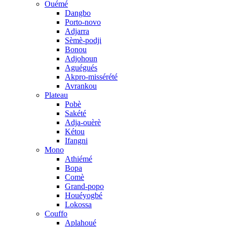
Ouémé
Dangbo
Porto-novo
Adjarra
Sèmè-podji
Bonou
Adjohoun
Aguégués
Akpro-missérété
Avrankou
Plateau
Pobè
Sakété
Adja-ouèrè
Kétou
Ifangni
Mono
Athiémé
Bopa
Comè
Grand-popo
Houéyogbé
Lokossa
Couffo
Aplahoué