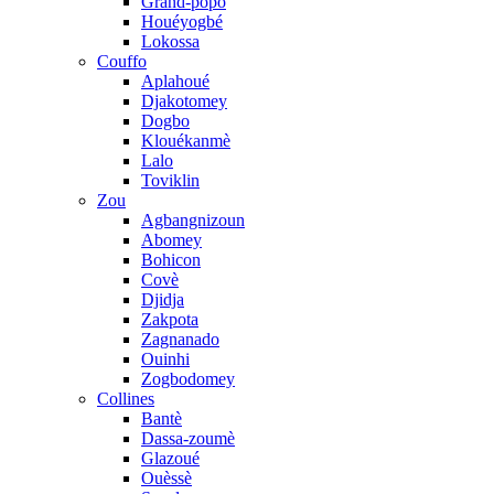
Grand-popo
Houéyogbé
Lokossa
Couffo
Aplahoué
Djakotomey
Dogbo
Klouékanmè
Lalo
Toviklin
Zou
Agbangnizoun
Abomey
Bohicon
Covè
Djidja
Zakpota
Zagnanado
Ouinhi
Zogbodomey
Collines
Bantè
Dassa-zoumè
Glazoué
Ouèssè