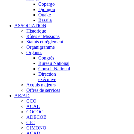
Copargo
Djougou
Ouaké
Bassila
ASSOCIATION
Historique
Rôles et Missions
Statuts et règlement
Organigramme
Organes
Congrès
Bureau National
Conseil National
Direction
exécutive
Acquis majeurs
Offres de services
AR/AD
CCO
ACAL
COCOC
ADECOB
GIC
GIMONO
ACAD