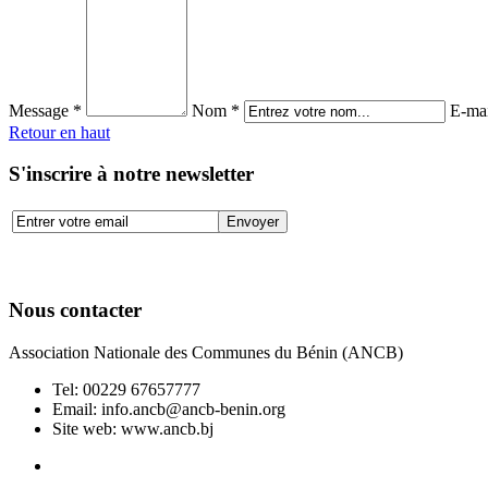
Message *
Nom *
E-mai
Retour en haut
S'inscrire à notre newsletter
Nous contacter
Association Nationale des Communes du Bénin (ANCB)
Tel:
00229 67657777
Email:
info.ancb@ancb-benin.org
Site web: www.ancb.bj
Le nouveau siège de l'ANCB est situé à Abomey-Calavi, rue