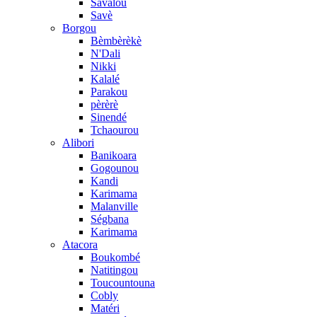
Savalou
Savè
Borgou
Bèmbèrèkè
N'Dali
Nikki
Kalalé
Parakou
pèrèrè
Sinendé
Tchaourou
Alibori
Banikoara
Gogounou
Kandi
Karimama
Malanville
Ségbana
Karimama
Atacora
Boukombé
Natitingou
Toucountouna
Cobly
Matéri