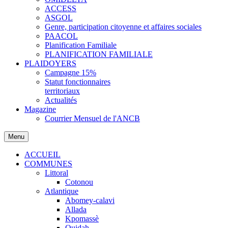
ACCESS
ASGOL
Genre, participation citoyenne et affaires sociales
PAACOL
Planification Familiale
PLANIFICATION FAMILIALE
PLAIDOYERS
Campagne 15%
Statut fonctionnaires
territoriaux
Actualités
Magazine
Courrier Mensuel de l'ANCB
Menu
ACCUEIL
COMMUNES
Littoral
Cotonou
Atlantique
Abomey-calavi
Allada
Kpomassè
Ouidah