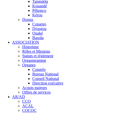
Tanguiéta
Kouandé
Péhonco
Kérou
Donga
Copargo
Djougou
Ouaké
Bassila
ASSOCIATION
Historique
Rôles et Missions
Statuts et règlement
Organigramme
Organes
Congrès
Bureau National
Conseil National
Direction exécutive
Acquis majeurs
Offres de services
AR/AD
CCO
ACAL
COCOC