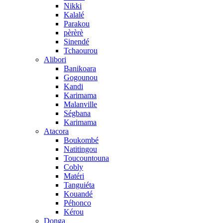
Nikki
Kalalé
Parakou
pèrèrè
Sinendé
Tchaourou
Alibori
Banikoara
Gogounou
Kandi
Karimama
Malanville
Ségbana
Karimama
Atacora
Boukombé
Natitingou
Toucountouna
Cobly
Matéri
Tanguiéta
Kouandé
Péhonco
Kérou
Donga