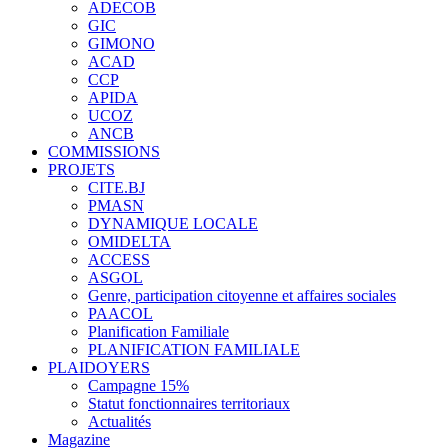
ADECOB
GIC
GIMONO
ACAD
CCP
APIDA
UCOZ
ANCB
COMMISSIONS
PROJETS
CITE.BJ
PMASN
DYNAMIQUE LOCALE
OMIDELTA
ACCESS
ASGOL
Genre, participation citoyenne et affaires sociales
PAACOL
Planification Familiale
PLANIFICATION FAMILIALE
PLAIDOYERS
Campagne 15%
Statut fonctionnaires territoriaux
Actualités
Magazine