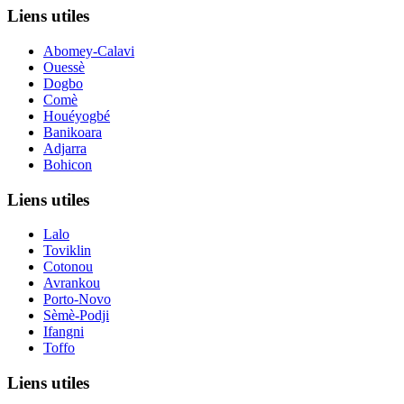
Liens utiles
Abomey-Calavi
Ouessè
Dogbo
Comè
Houéyogbé
Banikoara
Adjarra
Bohicon
Liens utiles
Lalo
Toviklin
Cotonou
Avrankou
Porto-Novo
Sèmè-Podji
Ifangni
Toffo
Liens utiles