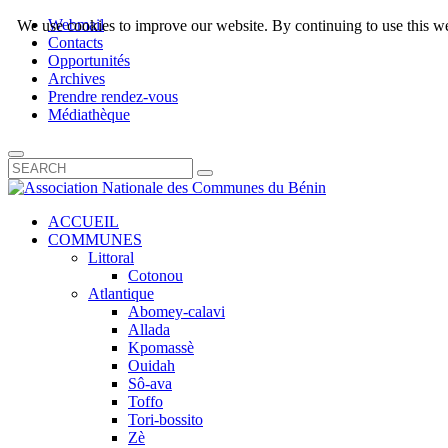
Webmail
We use cookies to improve our website. By continuing to use this we
Contacts
Opportunités
Archives
Prendre rendez-vous
Médiathèque
ACCUEIL
COMMUNES
Littoral
Cotonou
Atlantique
Abomey-calavi
Allada
Kpomassè
Ouidah
Sô-ava
Toffo
Tori-bossito
Zè