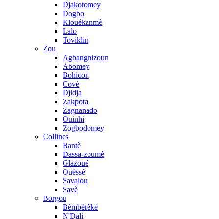
Djakotomey
Dogbo
Klouékanmè
Lalo
Toviklin
Zou
Agbangnizoun
Abomey
Bohicon
Covè
Djidja
Zakpota
Zagnanado
Ouinhi
Zogbodomey
Collines
Bantè
Dassa-zoumè
Glazoué
Ouèssè
Savalou
Savè
Borgou
Bèmbèrèkè
N'Dali