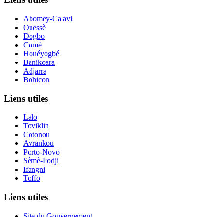
Abomey-Calavi
Ouessè
Dogbo
Comè
Houéyogbé
Banikoara
Adjarra
Bohicon
Liens utiles
Lalo
Toviklin
Cotonou
Avrankou
Porto-Novo
Sèmè-Podji
Ifangni
Toffo
Liens utiles
Site du Gouvernement