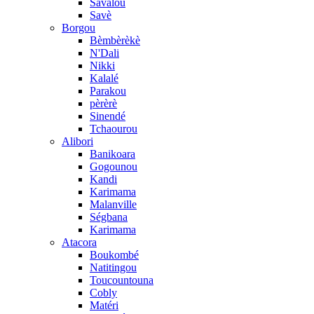
Savalou
Savè
Borgou
Bèmbèrèkè
N'Dali
Nikki
Kalalé
Parakou
pèrèrè
Sinendé
Tchaourou
Alibori
Banikoara
Gogounou
Kandi
Karimama
Malanville
Ségbana
Karimama
Atacora
Boukombé
Natitingou
Toucountouna
Cobly
Matéri