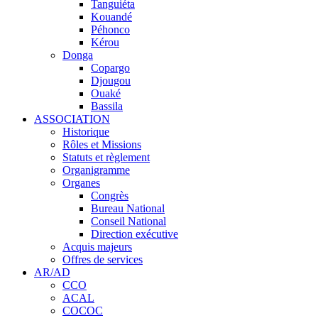
Tanguiéta
Kouandé
Péhonco
Kérou
Donga
Copargo
Djougou
Ouaké
Bassila
ASSOCIATION
Historique
Rôles et Missions
Statuts et règlement
Organigramme
Organes
Congrès
Bureau National
Conseil National
Direction exécutive
Acquis majeurs
Offres de services
AR/AD
CCO
ACAL
COCOC