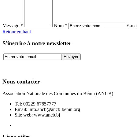
Message *
Nom *
E-mai
Retour en haut
S'inscrire à notre newsletter
Nous contacter
Association Nationale des Communes du Bénin (ANCB)
Tel:
00229 67657777
Email:
info.ancb@ancb-benin.org
Site web: www.ancb.bj
Le nouveau siège de l'ANCB est situé à Abomey-Calavi, rue
Liens utiles