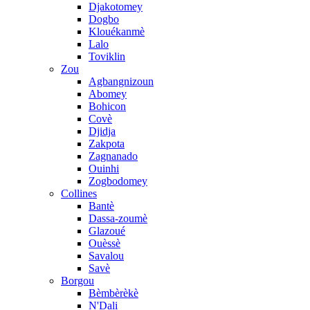
Djakotomey
Dogbo
Klouékanmè
Lalo
Toviklin
Zou
Agbangnizoun
Abomey
Bohicon
Covè
Djidja
Zakpota
Zagnanado
Ouinhi
Zogbodomey
Collines
Bantè
Dassa-zoumè
Glazoué
Ouèssè
Savalou
Savè
Borgou
Bèmbèrèkè
N'Dali