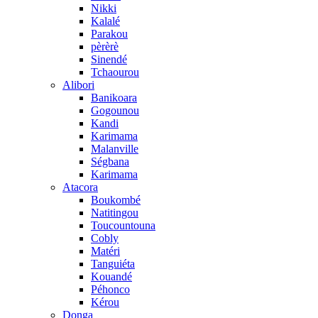
Nikki
Kalalé
Parakou
pèrèrè
Sinendé
Tchaourou
Alibori
Banikoara
Gogounou
Kandi
Karimama
Malanville
Ségbana
Karimama
Atacora
Boukombé
Natitingou
Toucountouna
Cobly
Matéri
Tanguiéta
Kouandé
Péhonco
Kérou
Donga