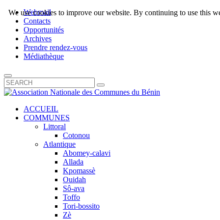
Webmail
We use cookies to improve our website. By continuing to use this we
Contacts
Opportunités
Archives
Prendre rendez-vous
Médiathèque
ACCUEIL
COMMUNES
Littoral
Cotonou
Atlantique
Abomey-calavi
Allada
Kpomassè
Ouidah
Sô-ava
Toffo
Tori-bossito
Zè