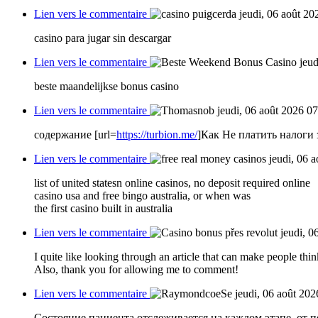
Lien vers le commentaire
jeudi, 06 août 20
casino para jugar sin descargar
Lien vers le commentaire
jeud
beste maandelijkse bonus casino
Lien vers le commentaire
jeudi, 06 août 2026 0
содержание [url=
https://turbion.me/
]Как Не платить налоги з
Lien vers le commentaire
jeudi, 06 
list of united statesn online casinos, no deposit required online
casino usa and free bingo australia, or when was
the first casino built in australia
Lien vers le commentaire
jeudi, 0
I quite like looking through an article that can make people thin
Also, thank you for allowing me to comment!
Lien vers le commentaire
jeudi, 06 août 202
Состояние пациента отслеживается на каждом этапе, от 