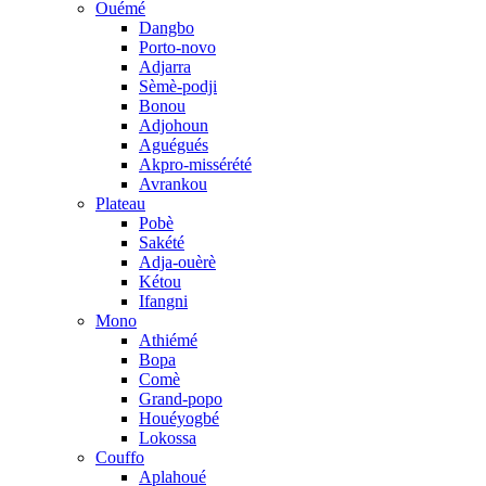
Ouémé
Dangbo
Porto-novo
Adjarra
Sèmè-podji
Bonou
Adjohoun
Aguégués
Akpro-missérété
Avrankou
Plateau
Pobè
Sakété
Adja-ouèrè
Kétou
Ifangni
Mono
Athiémé
Bopa
Comè
Grand-popo
Houéyogbé
Lokossa
Couffo
Aplahoué