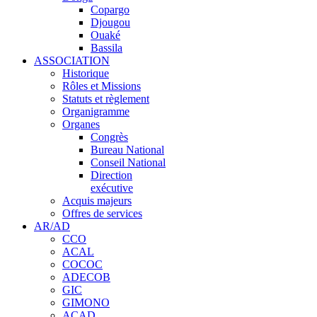
Copargo
Djougou
Ouaké
Bassila
ASSOCIATION
Historique
Rôles et Missions
Statuts et règlement
Organigramme
Organes
Congrès
Bureau National
Conseil National
Direction
exécutive
Acquis majeurs
Offres de services
AR/AD
CCO
ACAL
COCOC
ADECOB
GIC
GIMONO
ACAD