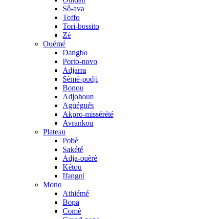
Sô-ava
Toffo
Tori-bossito
Zè
Ouémé
Dangbo
Porto-novo
Adjarra
Sèmè-podji
Bonou
Adjohoun
Aguégués
Akpro-missérété
Avrankou
Plateau
Pobè
Sakété
Adja-ouèrè
Kétou
Ifangni
Mono
Athiémé
Bopa
Comè