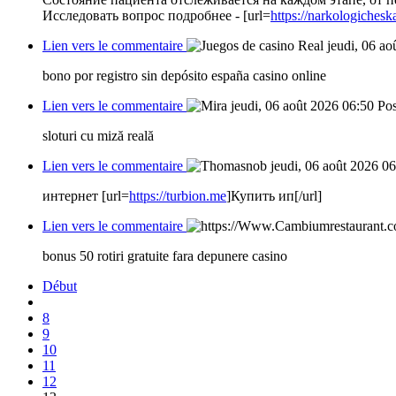
Исследовать вопрос подробнее - [url=
https://narkologiches
Lien vers le commentaire
jeudi, 06 ao
bono por registro sin depósito españa casino online
Lien vers le commentaire
jeudi, 06 août 2026 06:50
Pos
sloturi cu miză reală
Lien vers le commentaire
jeudi, 06 août 2026 0
интернет [url=
https://turbion.me
]Купить ип[/url]
Lien vers le commentaire
bonus 50 rotiri gratuite fara depunere casino
Début
8
9
10
11
12