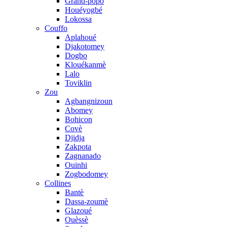
Grand-popo
Houéyogbé
Lokossa
Couffo
Aplahoué
Djakotomey
Dogbo
Klouékanmè
Lalo
Toviklin
Zou
Agbangnizoun
Abomey
Bohicon
Covè
Djidja
Zakpota
Zagnanado
Ouinhi
Zogbodomey
Collines
Bantè
Dassa-zoumè
Glazoué
Ouèssè