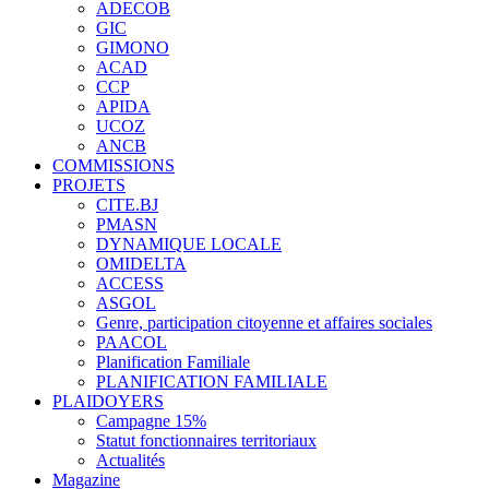
ADECOB
GIC
GIMONO
ACAD
CCP
APIDA
UCOZ
ANCB
COMMISSIONS
PROJETS
CITE.BJ
PMASN
DYNAMIQUE LOCALE
OMIDELTA
ACCESS
ASGOL
Genre, participation citoyenne et affaires sociales
PAACOL
Planification Familiale
PLANIFICATION FAMILIALE
PLAIDOYERS
Campagne 15%
Statut fonctionnaires territoriaux
Actualités
Magazine