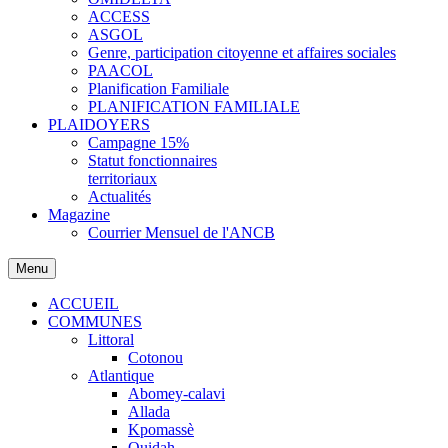
ACCESS
ASGOL
Genre, participation citoyenne et affaires sociales
PAACOL
Planification Familiale
PLANIFICATION FAMILIALE
PLAIDOYERS
Campagne 15%
Statut fonctionnaires
territoriaux
Actualités
Magazine
Courrier Mensuel de l'ANCB
Menu
ACCUEIL
COMMUNES
Littoral
Cotonou
Atlantique
Abomey-calavi
Allada
Kpomassè
Ouidah