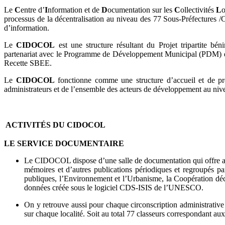
Le
C
entre d’
I
nformation et de
D
ocumentation sur les
C
ollectivités
L
o
processus de la décentralisation au niveau des 77 Sous-Préfectures 
d’information.
Le
CIDOCOL
est une structure résultant du Projet tripartite bé
partenariat avec le Programme de Développement Municipal (PDM) qui 
Recette SBEE.
Le
CIDOCOL
fonctionne comme une structure d’accueil et de pr
administrateurs et de l’ensemble des acteurs de développement au niveau
ACTIVITÉS DU CIDOCOL
LE SERVICE DOCUMENTAIRE
Le CIDOCOL dispose d’une salle de documentation qui offre aux
mémoires et d’autres publications périodiques et regroupés p
publiques, l’Environnement et l’Urbanisme, la Coopération déce
données créée sous le logiciel CDS-ISIS de l’UNESCO.
On y retrouve aussi pour chaque circonscription administrative
sur chaque localité. Soit au total 77 classeurs correspondant 