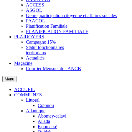
ACCESS
ASGOL
Genre, participation citoyenne et affaires sociales
PAACOL
Planification Familiale
PLANIFICATION FAMILIALE
PLAIDOYERS
Campagne 15%
Statut fonctionnaires
territoriaux
Actualités
Magazine
Courrier Mensuel de l'ANCB
Menu
ACCUEIL
COMMUNES
Littoral
Cotonou
Atlantique
Abomey-calavi
Allada
Kpomassè
Ouidah