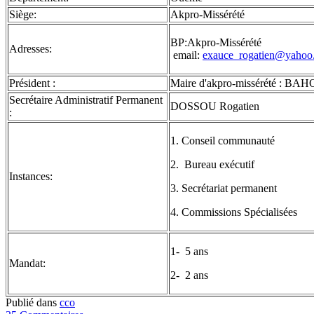
Siège:
Akpro-Missérété
BP:Akpro-Missérété
Adresses:
email:
exauce_rogatien@yahoo.
Président :
Maire d'akpro-missérété : BA
Secrétaire Administratif Permanent
DOSSOU Rogatien
:
1. Conseil communauté
2. Bureau exécutif
Instances:
3. Secrétariat permanent
4. Commissions Spécialisées
1- 5 ans
Mandat:
2- 2 ans
Publié dans
cco