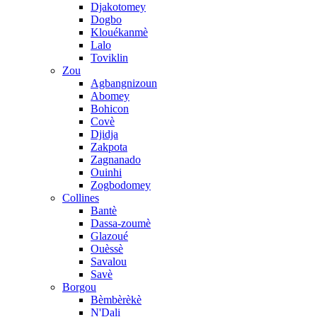
Djakotomey
Dogbo
Klouékanmè
Lalo
Toviklin
Zou
Agbangnizoun
Abomey
Bohicon
Covè
Djidja
Zakpota
Zagnanado
Ouinhi
Zogbodomey
Collines
Bantè
Dassa-zoumè
Glazoué
Ouèssè
Savalou
Savè
Borgou
Bèmbèrèkè
N'Dali