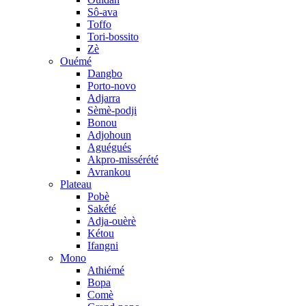
Sô-ava
Toffo
Tori-bossito
Zè
Ouémé
Dangbo
Porto-novo
Adjarra
Sèmè-podji
Bonou
Adjohoun
Aguégués
Akpro-missérété
Avrankou
Plateau
Pobè
Sakété
Adja-ouèrè
Kétou
Ifangni
Mono
Athiémé
Bopa
Comè