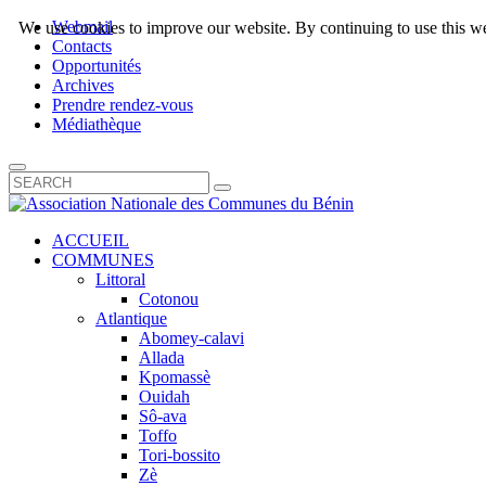
Webmail
We use cookies to improve our website. By continuing to use this we
Contacts
Opportunités
Archives
Prendre rendez-vous
Médiathèque
ACCUEIL
COMMUNES
Littoral
Cotonou
Atlantique
Abomey-calavi
Allada
Kpomassè
Ouidah
Sô-ava
Toffo
Tori-bossito
Zè