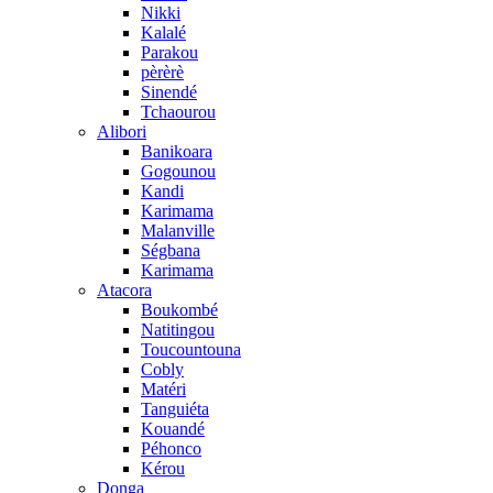
Nikki
Kalalé
Parakou
pèrèrè
Sinendé
Tchaourou
Alibori
Banikoara
Gogounou
Kandi
Karimama
Malanville
Ségbana
Karimama
Atacora
Boukombé
Natitingou
Toucountouna
Cobly
Matéri
Tanguiéta
Kouandé
Péhonco
Kérou
Donga