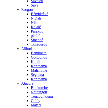
Savalou
Savè
Borgou
Bèmbèrèkè
N'Dali
Nikki
Kalalé
Parakou
pèrèrè
Sinendé
Tchaourou
Alibori
Banikoara
Gogounou
Kandi
Karimama
Malanville
Ségbana
Karimama
Atacora
Boukombé
Natitingou
Toucountouna
Cobly
Matéri