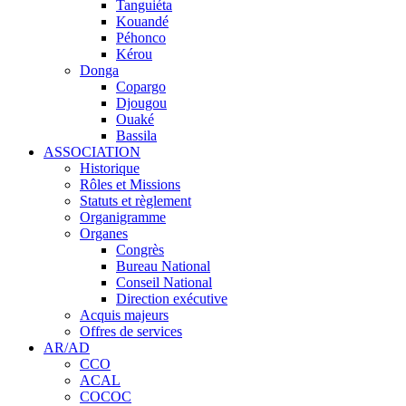
Tanguiéta
Kouandé
Péhonco
Kérou
Donga
Copargo
Djougou
Ouaké
Bassila
ASSOCIATION
Historique
Rôles et Missions
Statuts et règlement
Organigramme
Organes
Congrès
Bureau National
Conseil National
Direction exécutive
Acquis majeurs
Offres de services
AR/AD
CCO
ACAL
COCOC