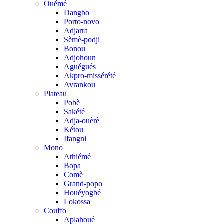
Ouémé
Dangbo
Porto-novo
Adjarra
Sèmè-podji
Bonou
Adjohoun
Aguégués
Akpro-missérété
Avrankou
Plateau
Pobè
Sakété
Adja-ouèrè
Kétou
Ifangni
Mono
Athiémé
Bopa
Comè
Grand-popo
Houéyogbé
Lokossa
Couffo
Aplahoué