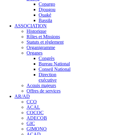
Copargo
Djougou
Ouaké
Bassila
ASSOCIATION
Historique
Rôles et Missions
Statuts et règlement
Organigramme
Organes
Congrès
Bureau National
Conseil National
Direction
exécutive
Acquis majeurs
Offres de services
AR/AD
CCO
ACAL
COCOC
ADECOB
GIC
GIMONO
ACAD