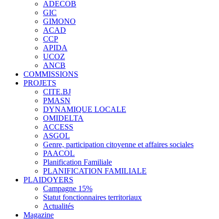
ADECOB
GIC
GIMONO
ACAD
CCP
APIDA
UCOZ
ANCB
COMMISSIONS
PROJETS
CITE.BJ
PMASN
DYNAMIQUE LOCALE
OMIDELTA
ACCESS
ASGOL
Genre, participation citoyenne et affaires sociales
PAACOL
Planification Familiale
PLANIFICATION FAMILIALE
PLAIDOYERS
Campagne 15%
Statut fonctionnaires territoriaux
Actualités
Magazine