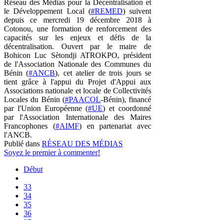
Réseau des Médias pour la Décentralisation et
le Développement Local (
#REMED
) suivent
depuis ce mercredi 19 décembre 2018 à
Cotonou, une formation de renforcement des
capacités sur les enjeux et défis de la
décentralisation. Ouvert par le maire de
Bohicon Luc Sètondji ATROKPO, président
de l'Association Nationale des Communes du
Bénin (
#ANCB
), cet atelier de trois jours se
tient grâce à l'appui du Projet d'Appui aux
Associations nationale et locale de Collectivités
Locales du Bénin (
#PAACOL
-Bénin), financé
par l'Union Européenne (
#UE
) et coordonné
par l'Association Internationale des Maires
Francophones (
#AIMF
) en partenariat avec
l'ANCB.
Publié dans
RÉSEAU DES MÉDIAS
Soyez le premier à commenter!
Début
33
34
35
36