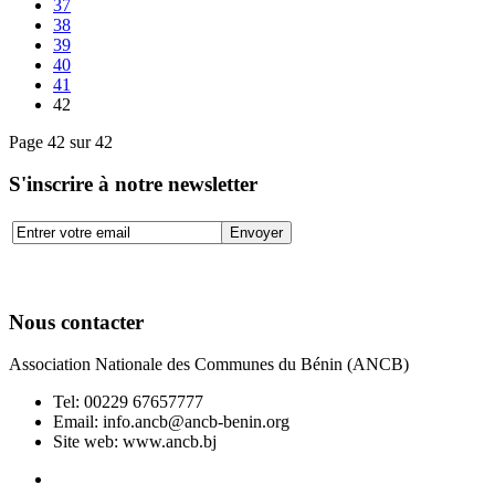
37
38
39
40
41
42
Page 42 sur 42
S'inscrire à notre newsletter
Nous contacter
Association Nationale des Communes du Bénin (ANCB)
Tel:
00229 67657777
Email:
info.ancb@ancb-benin.org
Site web: www.ancb.bj
Le nouveau siège de l'ANCB est situé à Abomey-Calavi, rue