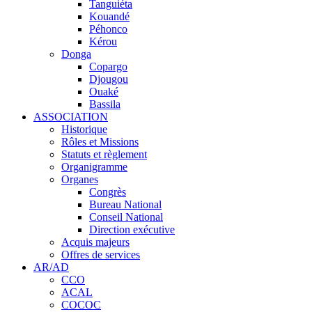
Tanguiéta
Kouandé
Péhonco
Kérou
Donga
Copargo
Djougou
Ouaké
Bassila
ASSOCIATION
Historique
Rôles et Missions
Statuts et règlement
Organigramme
Organes
Congrès
Bureau National
Conseil National
Direction exécutive
Acquis majeurs
Offres de services
AR/AD
CCO
ACAL
COCOC