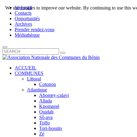
Webmail
We use cookies to improve our website. By continuing to use this we
Contacts
Opportunités
Archives
Prendre rendez-vous
Médiathèque
ACCUEIL
COMMUNES
Littoral
Cotonou
Atlantique
Abomey-calavi
Allada
Kpomassè
Ouidah
Sô-ava
Toffo
Tori-bossito
Zè