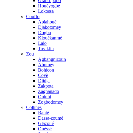
Grand-popo
Houéyogbé
Lokossa
Couffo
Aplahoué
Djakotomey
Dogbo
Klouékanmè
Lalo
Toviklin
Zou
Agbangnizoun
Abomey
Bohicon
Covè
Djidja
Zakpota
Zagnanado
Ouinhi
Zogbodomey
Collines
Bantè
Dassa-zoumè
Glazoué
Ouèssè