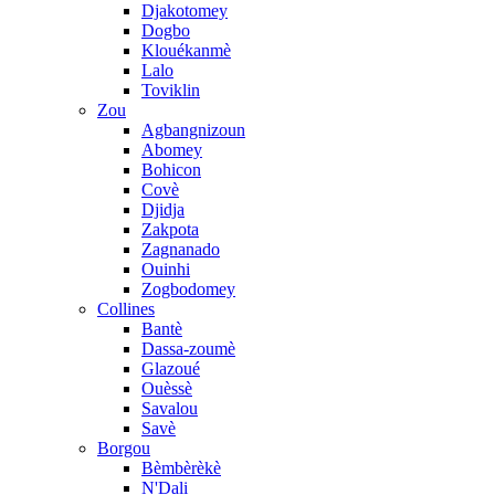
Djakotomey
Dogbo
Klouékanmè
Lalo
Toviklin
Zou
Agbangnizoun
Abomey
Bohicon
Covè
Djidja
Zakpota
Zagnanado
Ouinhi
Zogbodomey
Collines
Bantè
Dassa-zoumè
Glazoué
Ouèssè
Savalou
Savè
Borgou
Bèmbèrèkè
N'Dali