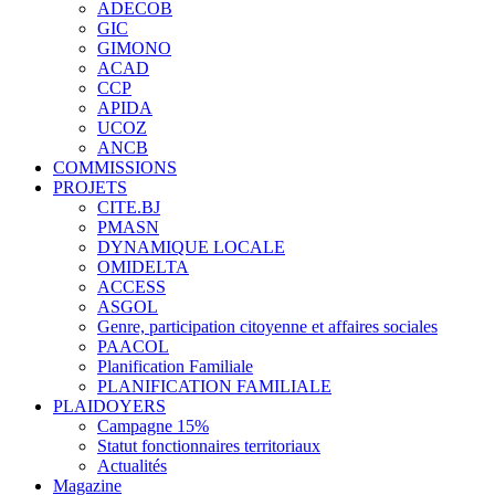
ADECOB
GIC
GIMONO
ACAD
CCP
APIDA
UCOZ
ANCB
COMMISSIONS
PROJETS
CITE.BJ
PMASN
DYNAMIQUE LOCALE
OMIDELTA
ACCESS
ASGOL
Genre, participation citoyenne et affaires sociales
PAACOL
Planification Familiale
PLANIFICATION FAMILIALE
PLAIDOYERS
Campagne 15%
Statut fonctionnaires territoriaux
Actualités
Magazine