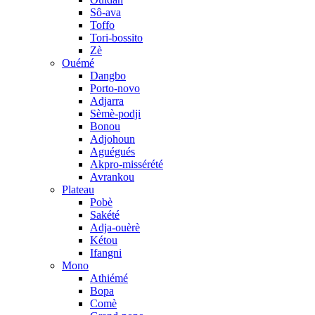
Sô-ava
Toffo
Tori-bossito
Zè
Ouémé
Dangbo
Porto-novo
Adjarra
Sèmè-podji
Bonou
Adjohoun
Aguégués
Akpro-missérété
Avrankou
Plateau
Pobè
Sakété
Adja-ouèrè
Kétou
Ifangni
Mono
Athiémé
Bopa
Comè