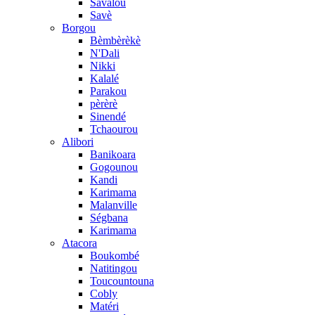
Savalou
Savè
Borgou
Bèmbèrèkè
N'Dali
Nikki
Kalalé
Parakou
pèrèrè
Sinendé
Tchaourou
Alibori
Banikoara
Gogounou
Kandi
Karimama
Malanville
Ségbana
Karimama
Atacora
Boukombé
Natitingou
Toucountouna
Cobly
Matéri