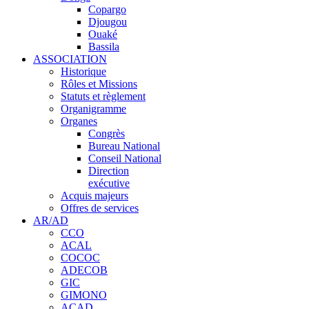
Copargo
Djougou
Ouaké
Bassila
ASSOCIATION
Historique
Rôles et Missions
Statuts et règlement
Organigramme
Organes
Congrès
Bureau National
Conseil National
Direction
exécutive
Acquis majeurs
Offres de services
AR/AD
CCO
ACAL
COCOC
ADECOB
GIC
GIMONO
ACAD