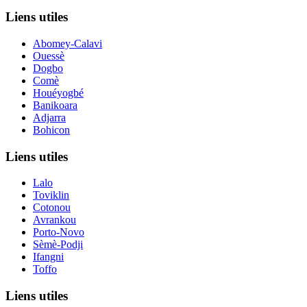
Liens utiles
Abomey-Calavi
Ouessè
Dogbo
Comè
Houéyogbé
Banikoara
Adjarra
Bohicon
Liens utiles
Lalo
Toviklin
Cotonou
Avrankou
Porto-Novo
Sèmè-Podji
Ifangni
Toffo
Liens utiles