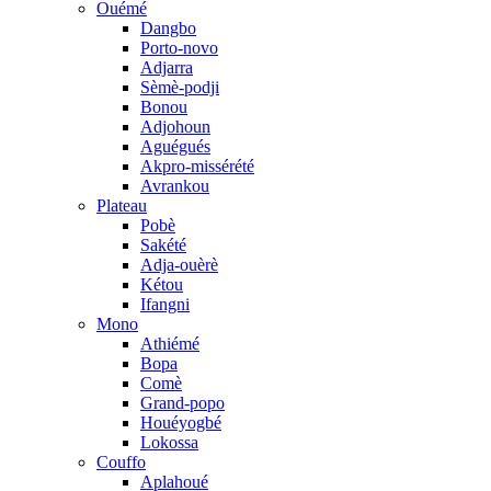
Ouémé
Dangbo
Porto-novo
Adjarra
Sèmè-podji
Bonou
Adjohoun
Aguégués
Akpro-missérété
Avrankou
Plateau
Pobè
Sakété
Adja-ouèrè
Kétou
Ifangni
Mono
Athiémé
Bopa
Comè
Grand-popo
Houéyogbé
Lokossa
Couffo
Aplahoué