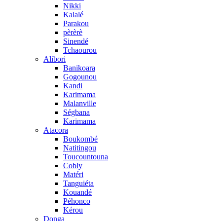
Nikki
Kalalé
Parakou
pèrèrè
Sinendé
Tchaourou
Alibori
Banikoara
Gogounou
Kandi
Karimama
Malanville
Ségbana
Karimama
Atacora
Boukombé
Natitingou
Toucountouna
Cobly
Matéri
Tanguiéta
Kouandé
Péhonco
Kérou
Donga