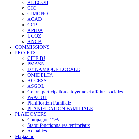
ADECOB
GIC
GIMONO
ACAD
CCP
APIDA
UCOZ
ANCB
COMMISSIONS
PROJETS
CITE.BJ
PMASN
DYNAMIQUE LOCALE
OMIDELTA
ACCESS
ASGOL
Genre, participation citoyenne et affaires sociales
PAACOL
Planification Familiale
PLANIFICATION FAMILIALE
PLAIDOYERS
Campagne 15%
Statut fonctionnaires territoriaux
Actualités
Magazine