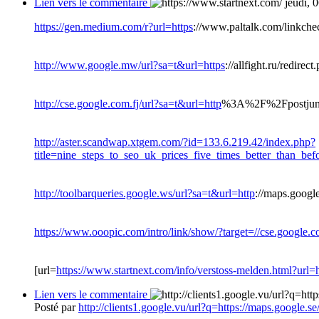
Lien vers le commentaire
jeudi, 
https://gen.medium.com/r?url=https
://www.paltalk.com/linkch
http://www.google.mw/url?sa=t&url=https
://allfight.ru/redirec
http://cse.google.com.fj/url?sa=t&url=http
%3A%2F%2Fpostjung
http://aster.scandwap.xtgem.com/?id=133.6.219.42/index.php?
title=nine_steps_to_seo_uk_prices_five_times_better_than_be
http://toolbarqueries.google.ws/url?sa=t&url=http
://maps.googl
https://www.ooopic.com/intro/link/show/?target=//cse.google.
[url=
https://www.startnext.com/info/verstoss-melden.html?url=h
Lien vers le commentaire
Posté par
http://clients1.google.vu/url?q=https://maps.google.se