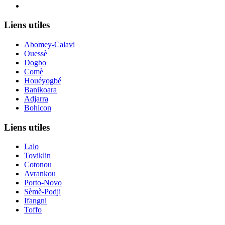
Le nouveau siège de l'ANCB est situé à Abomey-Calavi, rue
Liens utiles
Abomey-Calavi
Ouessè
Dogbo
Comè
Houéyogbé
Banikoara
Adjarra
Bohicon
Liens utiles
Lalo
Toviklin
Cotonou
Avrankou
Porto-Novo
Sèmè-Podji
Ifangni
Toffo