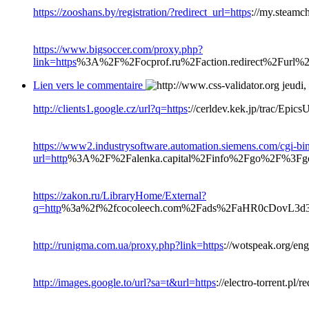
https://zooshans.by/registration/?redirect_url=https
://my.steamch
https://www.bigsoccer.com/proxy.php?
link=https
%3A%2F%2Focprof.ru%2Faction.redirect%2
Lien vers le commentaire
jeudi,
http://clients1.google.cz/url?q=https
://cerldev.kek.jp/trac/Epic
https://www2.industrysoftware.automation.siemens.com/cgi-bin/
url=http
%3A%2F%2Falenka.capital%2Finfo%2Fgo%2F%3Fgo
https://zakon.ru/LibraryHome/External?
q=http
%3a%2f%2fcocoleech.com%2Fads%2FaHR0cDovL3
http://runigma.com.ua/proxy.php?link=https
://wotspeak.org/en
http://images.google.to/url?sa=t&url=https
://electro-torrent.pl/r