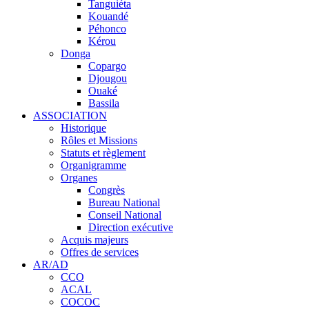
Tanguiéta
Kouandé
Péhonco
Kérou
Donga
Copargo
Djougou
Ouaké
Bassila
ASSOCIATION
Historique
Rôles et Missions
Statuts et règlement
Organigramme
Organes
Congrès
Bureau National
Conseil National
Direction exécutive
Acquis majeurs
Offres de services
AR/AD
CCO
ACAL
COCOC