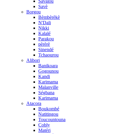
Savalou
Savè
Borgou
Bèmbèrèkè
N'Dali
Nikki
Kalalé
Parakou
pèrèrè
Sinendé
Tchaourou
Alibori
Banikoara
Gogounou
Kandi
Karimama
Malanville
Ségbana
Karimama
Atacora
Boukombé
Natitingou
Toucountouna
Cobly
Matéri