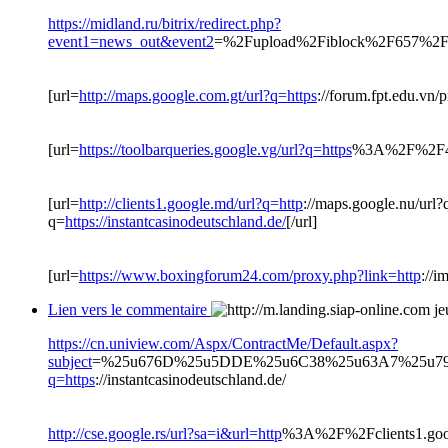
https://midland.ru/bitrix/redirect.php?
event1=news_out&event2
=%2Fupload%2Fiblock%2F657%2
[url=
http://maps.google.com.gt/url?q=https
://forum.fpt.edu.vn/
[url=
https://toolbarqueries.google.vg/url?q=https
%3A%2F%2F4geo
[url=
http://clients1.google.md/url?q=http
://maps.google.nu/url?
q=
https://instantcasinodeutschland.de/
[/url]
[url=
https://www.boxingforum24.com/proxy.php?link=http
://i
Lien vers le commentaire
je
https://cn.uniview.com/Aspx/ContractMe/Default.aspx?
subject
=%25u676D%25u5DDE%25u6C38%25u63A7%25u79
q=https
://instantcasinodeutschland.de/
http://cse.google.rs/url?sa=i&url=http
%3A%2F%2Fclients1.goo