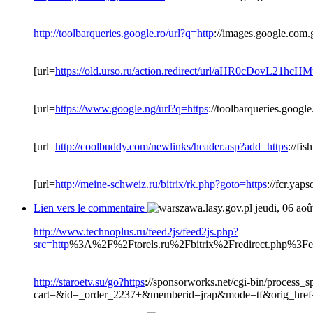
http://toolbarqueries.google.ro/url?q=http
://images.google.com.
[url=
https://old.urso.ru/action.redirect/url/aHR0cD
[url=
https://www.google.ng/url?q=https
://toolbarqueries.goog
[url=
http://coolbuddy.com/newlinks/header.asp?add=https
://fi
[url=
http://meine-schweiz.ru/bitrix/rk.php?goto=https
://fcr.ya
Lien vers le commentaire
jeudi, 06 ao
http://www.technoplus.ru/feed2js/feed2js.php?
src=http
%3A%2F%2Ftorels.ru%2Fbitrix%2Fredirect.php%
http://staroetv.su/go?https
://sponsorworks.net/cgi-bin/process_s
cart=&id=_order_2237+&memberid=jrap&mode=tf&orig_hr