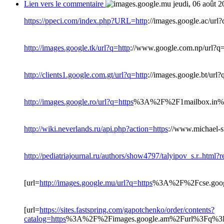
Lien vers le commentaire
jeudi, 06 août 
https://ppeci.com/index.php?URL=http
://images.google.ac/url
http://images.google.tk/url?q=http
://www.google.com.np/url?q
http://clients1.google.com.gt/url?q=http
://images.google.bt/url?
http://images.google.ro/url?q=https
%3A%2F%2F1mailbox.in%2F
http://wiki.neverlands.ru/api.php?action=https
://www.michael-
http://pediatriajournal.ru/authors/show4797/talyipov_s.r..html?r
[url=
http://images.google.mu/url?q=https
%3A%2F%2Fcse.googl
[url=
https://sites.fastspring.com/gapotchenko/order/contents?
catalog=https
%3A%2F%2Fimages.google.am%2Furl%3Fq%3Dh