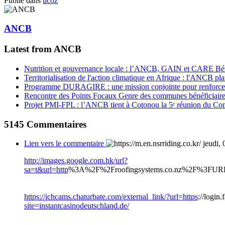
Publié dans
ucoz
ANCB
Latest from ANCB
Nutrition et gouvernance locale : l’ANCB, GAIN et CARE Bénin 
Territorialisation de l'action climatique en Afrique : l'ANCB pla
Programme DURAGIRE : une mission conjointe pour renforcer
Rencontre des Points Focaux Genre des communes bénéficia
Projet PMI-FPL : l’ANCB tient à Cotonou la 5ᵉ réunion du Com
5145
Commentaires
Lien vers le commentaire
jeudi,
http://images.google.com.hk/url?
sa=t&url=http
%3A%2F%2Froofingsystems.co.nz%2F%3FU
https://ichcams.chaturbate.com/external_link/?url=https
://login
site=instantcasinodeutschland.de/