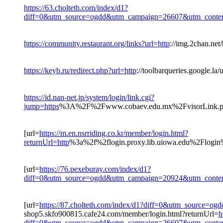
https://63.cholteth.com/index/d1?
diff=0&utm_source=ogdd&utm_campaign=26607&utm_conten
https://community.restaurant.org/links?url=http
://img.2chan.net
https://keyb.ru/redirect.php?url=http
://toolbarqueries.google.la/
https://id.nan-net.jp/system/login/link.cgi?
jump=https
%3A%2F%2Fwww.cobaev.edu.mx%2FvisorLink.ph
[url=
https://m.en.nsrriding.co.kr/member/login.html?
returnUrl=http
%3a%2f%2flogin.proxy.lib.uiowa.edu%2Flog
[url=
https://76.pexeburay.com/index/d1?
diff=0&utm_source=ogdd&utm_campaign=20924&utm_conten
[url=
https://87.cholteth.com/index/d1?diff=0&utm_source
shop5.skfo900815.cafe24.com/member/login.html?returnUrl=
h
diff=0&utm_source=ogdd&utm_campaign=26607&utm_conten