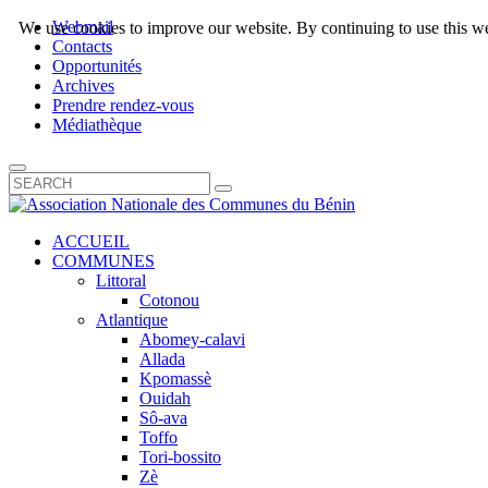
Webmail
We use cookies to improve our website. By continuing to use this we
Contacts
Opportunités
Archives
Prendre rendez-vous
Médiathèque
ACCUEIL
COMMUNES
Littoral
Cotonou
Atlantique
Abomey-calavi
Allada
Kpomassè
Ouidah
Sô-ava
Toffo
Tori-bossito
Zè