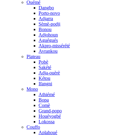
Ouémé
Dangbo
Porto-novo
Adjarra
Sèmè-podji
Bonou
Adjohoun
Aguégués
Akpro-missérété
Avrankou
Plateau
Pobè
Sakété
Adja-ouèrè
Kétou
Ifangni
Mono
Athiémé
Bopa
Comè
Grand-popo
Houéyogbé
Lokossa
Couffo
Aplahoué