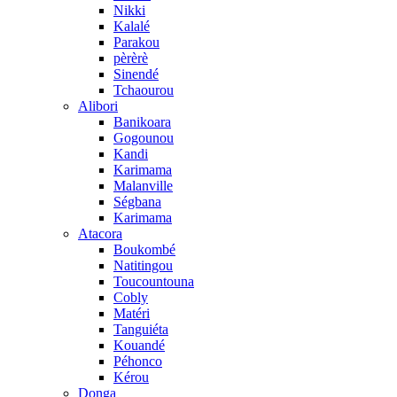
Nikki
Kalalé
Parakou
pèrèrè
Sinendé
Tchaourou
Alibori
Banikoara
Gogounou
Kandi
Karimama
Malanville
Ségbana
Karimama
Atacora
Boukombé
Natitingou
Toucountouna
Cobly
Matéri
Tanguiéta
Kouandé
Péhonco
Kérou
Donga