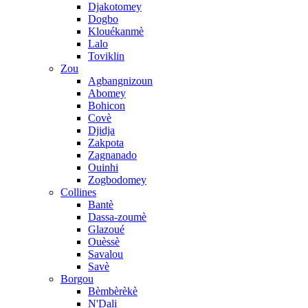
Djakotomey
Dogbo
Klouékanmè
Lalo
Toviklin
Zou
Agbangnizoun
Abomey
Bohicon
Covè
Djidja
Zakpota
Zagnanado
Ouinhi
Zogbodomey
Collines
Bantè
Dassa-zoumè
Glazoué
Ouèssè
Savalou
Savè
Borgou
Bèmbèrèkè
N'Dali