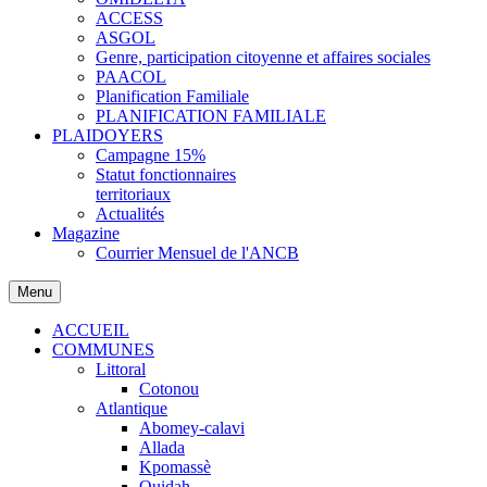
ACCESS
ASGOL
Genre, participation citoyenne et affaires sociales
PAACOL
Planification Familiale
PLANIFICATION FAMILIALE
PLAIDOYERS
Campagne 15%
Statut fonctionnaires
territoriaux
Actualités
Magazine
Courrier Mensuel de l'ANCB
Menu
ACCUEIL
COMMUNES
Littoral
Cotonou
Atlantique
Abomey-calavi
Allada
Kpomassè
Ouidah