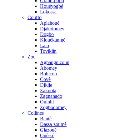
Grand-popo
Houéyogbé
Lokossa
Couffo
Aplahoué
Djakotomey
Dogbo
Klouékanmè
Lalo
Toviklin
Zou
Agbangnizoun
Abomey
Bohicon
Covè
Djidja
Zakpota
Zagnanado
Ouinhi
Zogbodomey
Collines
Bantè
Dassa-zoumè
Glazoué
Ouèssè