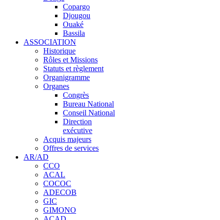
Copargo
Djougou
Ouaké
Bassila
ASSOCIATION
Historique
Rôles et Missions
Statuts et règlement
Organigramme
Organes
Congrès
Bureau National
Conseil National
Direction
exécutive
Acquis majeurs
Offres de services
AR/AD
CCO
ACAL
COCOC
ADECOB
GIC
GIMONO
ACAD