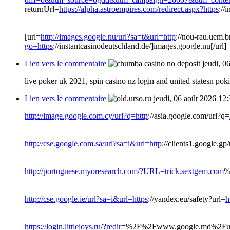
returnUrl=
https://alpha.astroempires.com/redirect.aspx?https
://
[url=
http://images.google.nu/url?sa=t&url=http
://nou-rau.uem.b
go=https
://instantcasinodeutschland.de/]images.google.nu[/url]
Lien vers le commentaire
jeudi, 0
live poker uk 2021, spin casino nz login and united statesn po
Lien vers le commentaire
jeudi, 06 août 2026 12
http://image.google.com.cy/url?q=http
://asia.google.com/url?q=
http://cse.google.com.sa/url?sa=i&url=http
://clients1.google.gp
http://portuguese.myoresearch.com/?URL=trick.sextgem.com
%
http://cse.google.ie/url?sa=i&url=https
://yandex.eu/safety?url=
h
https://login.littlejoys.ru/?redir
=%2F%2Fwww.google.md%2Furl