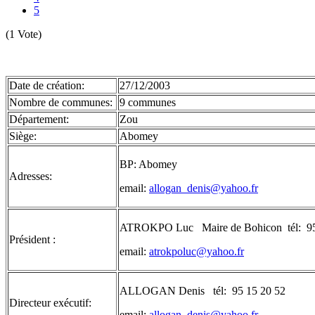
5
(1 Vote)
Date de création:
27/12/2003
Nombre de communes:
9 communes
Département:
Zou
Siège:
Abomey
BP: Abomey
Adresses:
email:
allogan_denis@yahoo.fr
ATROKPO Luc Maire de Bohicon tél: 95
Président :
email:
atrokpoluc@yahoo.fr
ALLOGAN Denis tél: 95 15 20 52
Directeur exécutif:
email:
allogan_denis@yahoo.fr