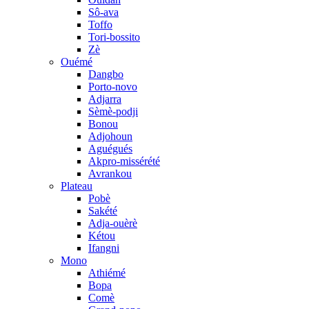
Sô-ava
Toffo
Tori-bossito
Zè
Ouémé
Dangbo
Porto-novo
Adjarra
Sèmè-podji
Bonou
Adjohoun
Aguégués
Akpro-missérété
Avrankou
Plateau
Pobè
Sakété
Adja-ouèrè
Kétou
Ifangni
Mono
Athiémé
Bopa
Comè