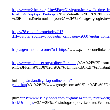
https://www2.heart.org/site/SPageNavigator/heartwalk_time_le
fr_id=5487&ptype=Participate
%20Virtually%20%26%20Rec
%20Runners&returnurl=https%3A%2F%2Fimages.google.tn
https://78.cholteth.com/index/d1?
diff=0&utm_source=ogdd&utm_campaign=26607&utm_conten
https://gen.medium.com/r?url=https
://www.paltalk.com/linkch
https://www.adminer.org/redirect/?url=http
%3A%2F%2Fmsmt.go
png%3Fformat%3D8%26retUrl%3Dhttps%3A%2F%2Finstantca
[url=
http://m.landing.siap-online.com/?
goto=http
%3a%2f%2fwww.google.com.ar%2Furl%3Fsa%3Dt%2
[url=
https://www.studyladder.com.au/games/activity/prefix-orig
backUrl=https
%3A%2F%2Fastrologos.dpdcart.com%2Fcart%2