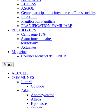
ACCESS
ASGOL
Genre, participation citoyenne et affaires sociales
PAACOL
Planification Familiale
PLANIFICATION FAMILIALE
PLAIDOYERS
Campagne 15%
Statut fonctionnaires
territoriaux
Actualités
Magazine
Courrier Mensuel de l'ANCB
Menu
ACCUEIL
COMMUNES
Littoral
Cotonou
Atlantique
Abomey-calavi
Allada
Kpomassè
Ouidah