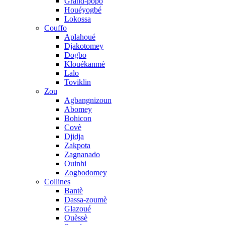
Grand-popo
Houéyogbé
Lokossa
Couffo
Aplahoué
Djakotomey
Dogbo
Klouékanmè
Lalo
Toviklin
Zou
Agbangnizoun
Abomey
Bohicon
Covè
Djidja
Zakpota
Zagnanado
Ouinhi
Zogbodomey
Collines
Bantè
Dassa-zoumè
Glazoué
Ouèssè