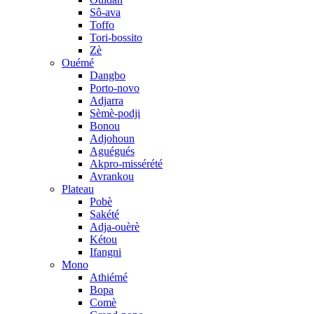
Sô-ava
Toffo
Tori-bossito
Zè
Ouémé
Dangbo
Porto-novo
Adjarra
Sèmè-podji
Bonou
Adjohoun
Aguégués
Akpro-missérété
Avrankou
Plateau
Pobè
Sakété
Adja-ouèrè
Kétou
Ifangni
Mono
Athiémé
Bopa
Comè