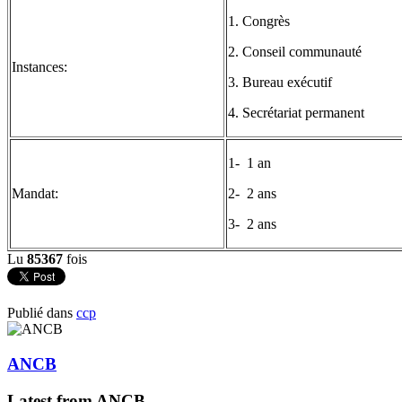
1. Congrès
2. Conseil communauté
Instances:
3. Bureau exécutif
4. Secrétariat permanent
1- 1 an
Mandat:
2- 2 ans
3- 2 ans
Lu
85367
fois
Publié dans
ccp
ANCB
Latest from ANCB