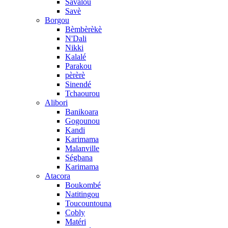
Savalou
Savè
Borgou
Bèmbèrèkè
N'Dali
Nikki
Kalalé
Parakou
pèrèrè
Sinendé
Tchaourou
Alibori
Banikoara
Gogounou
Kandi
Karimama
Malanville
Ségbana
Karimama
Atacora
Boukombé
Natitingou
Toucountouna
Cobly
Matéri