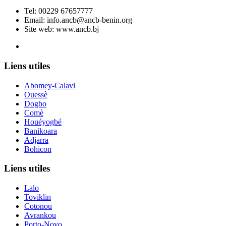
Tel:
00229 67657777
Email:
info.ancb@ancb-benin.org
Site web: www.ancb.bj
Le nouveau siège de l'ANCB est situé à Abomey-Calavi, rue
Liens utiles
Abomey-Calavi
Ouessè
Dogbo
Comè
Houéyogbé
Banikoara
Adjarra
Bohicon
Liens utiles
Lalo
Toviklin
Cotonou
Avrankou
Porto-Novo