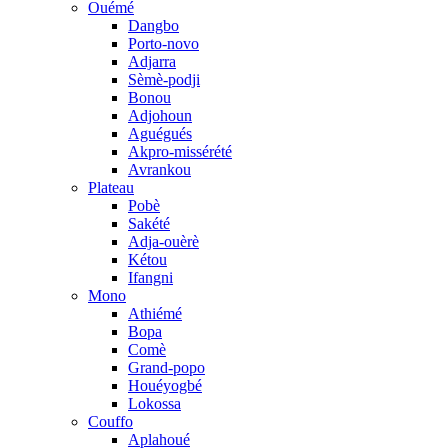
Ouémé
Dangbo
Porto-novo
Adjarra
Sèmè-podji
Bonou
Adjohoun
Aguégués
Akpro-missérété
Avrankou
Plateau
Pobè
Sakété
Adja-ouèrè
Kétou
Ifangni
Mono
Athiémé
Bopa
Comè
Grand-popo
Houéyogbé
Lokossa
Couffo
Aplahoué