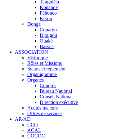
Tanguiéta
Kouandé
Péhonco
Kérou
Donga
Copargo
Djougou
Ouaké
Bassila
ASSOCIATION
Historique
Rôles et Missions
Statuts et règlement
Organigramme
Organes
Congrès
Bureau National
Conseil National
Direction exécutive
Acquis majeurs
Offres de services
AR/AD
CCO
ACAL
COCOC