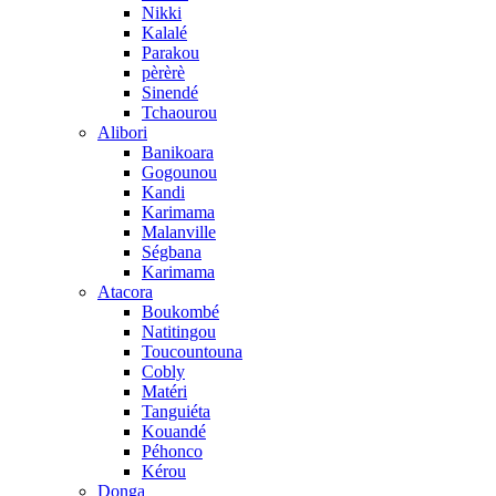
Nikki
Kalalé
Parakou
pèrèrè
Sinendé
Tchaourou
Alibori
Banikoara
Gogounou
Kandi
Karimama
Malanville
Ségbana
Karimama
Atacora
Boukombé
Natitingou
Toucountouna
Cobly
Matéri
Tanguiéta
Kouandé
Péhonco
Kérou
Donga