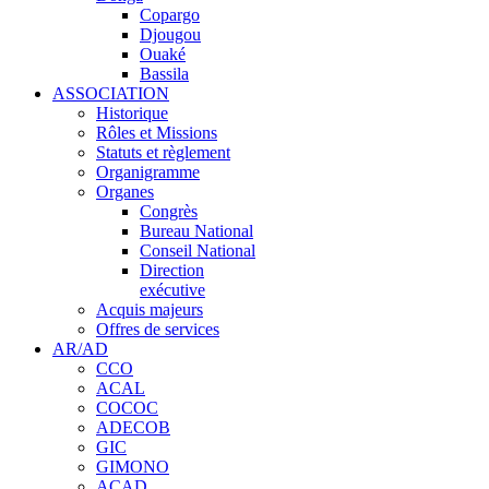
Copargo
Djougou
Ouaké
Bassila
ASSOCIATION
Historique
Rôles et Missions
Statuts et règlement
Organigramme
Organes
Congrès
Bureau National
Conseil National
Direction
exécutive
Acquis majeurs
Offres de services
AR/AD
CCO
ACAL
COCOC
ADECOB
GIC
GIMONO
ACAD