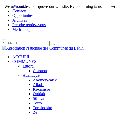
Webmail
We use cookies to improve our website. By continuing to use this we
Contacts
Opportunités
Archives
Prendre rendez-vous
Médiathèque
ACCUEIL
COMMUNES
Littoral
Cotonou
Atlantique
Abomey-calavi
Allada
Kpomassè
Ouidah
Sô-ava
Toffo
Tori-bossito
Zè