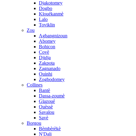
Djakotomey
Dogbo
Klouékanmè
Lalo
Toviklin
Zou
Agbangnizoun
Abomey
Bohicon
Covè
Djidja
Zakpota
Zagnanado
Ouinhi
Zogbodomey
Collines
Bantè
Dassa-zoumè
Glazoué
Ouèssè
Savalou
Savè
Borgou
Bèmbèrèkè
N'Dali