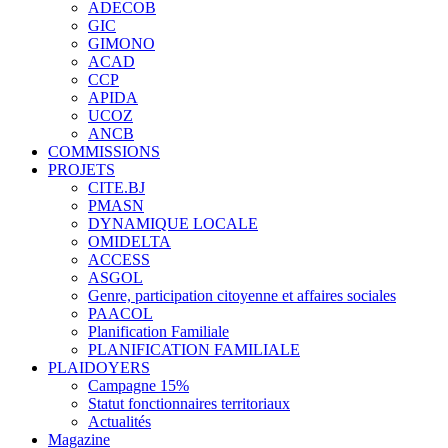
ADECOB
GIC
GIMONO
ACAD
CCP
APIDA
UCOZ
ANCB
COMMISSIONS
PROJETS
CITE.BJ
PMASN
DYNAMIQUE LOCALE
OMIDELTA
ACCESS
ASGOL
Genre, participation citoyenne et affaires sociales
PAACOL
Planification Familiale
PLANIFICATION FAMILIALE
PLAIDOYERS
Campagne 15%
Statut fonctionnaires territoriaux
Actualités
Magazine