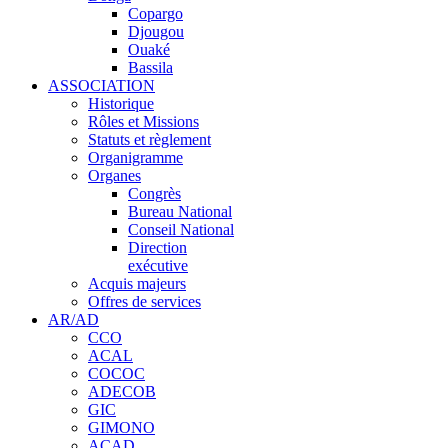
Copargo
Djougou
Ouaké
Bassila
ASSOCIATION
Historique
Rôles et Missions
Statuts et règlement
Organigramme
Organes
Congrès
Bureau National
Conseil National
Direction
exécutive
Acquis majeurs
Offres de services
AR/AD
CCO
ACAL
COCOC
ADECOB
GIC
GIMONO
ACAD