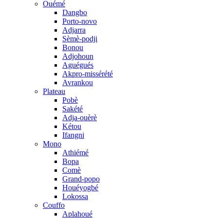
Ouémé
Dangbo
Porto-novo
Adjarra
Sèmè-podji
Bonou
Adjohoun
Aguégués
Akpro-missérété
Avrankou
Plateau
Pobè
Sakété
Adja-ouèrè
Kétou
Ifangni
Mono
Athiémé
Bopa
Comè
Grand-popo
Houéyogbé
Lokossa
Couffo
Aplahoué