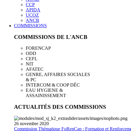
CCP
APIDA
UCOZ
ANCB
COMMISSIONS
COMMISSIONS DE L'ANCB
FORENCAP
ODD
CEFL
NIT
AFATEC
GENRE, AFFAIRES SOCIALES
& PC
INTERCOM & COOP DÉC
EAU HYGIENE &
ASSAINISSEMENT
ACTUALITÉS DES COMMISSIONS
26
novembre
2020
Commission Thématique FoRenCap : Formation et Renforceme