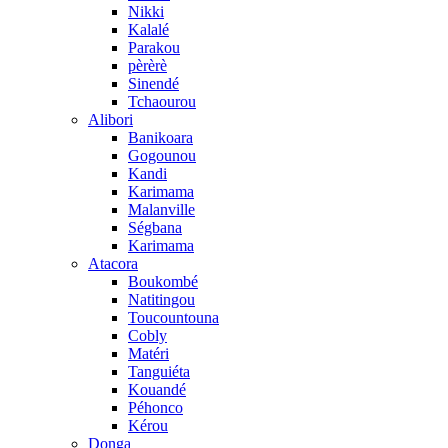
Nikki
Kalalé
Parakou
pèrèrè
Sinendé
Tchaourou
Alibori
Banikoara
Gogounou
Kandi
Karimama
Malanville
Ségbana
Karimama
Atacora
Boukombé
Natitingou
Toucountouna
Cobly
Matéri
Tanguiéta
Kouandé
Péhonco
Kérou
Donga