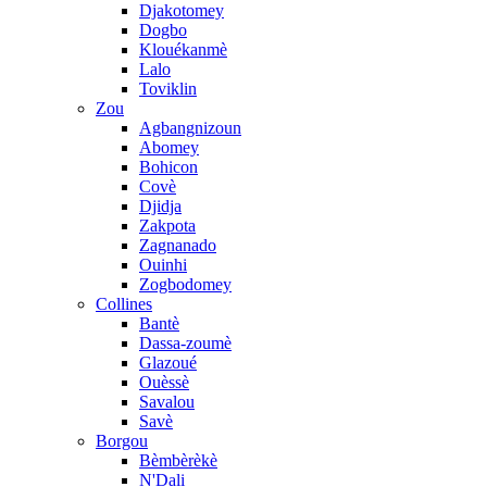
Djakotomey
Dogbo
Klouékanmè
Lalo
Toviklin
Zou
Agbangnizoun
Abomey
Bohicon
Covè
Djidja
Zakpota
Zagnanado
Ouinhi
Zogbodomey
Collines
Bantè
Dassa-zoumè
Glazoué
Ouèssè
Savalou
Savè
Borgou
Bèmbèrèkè
N'Dali