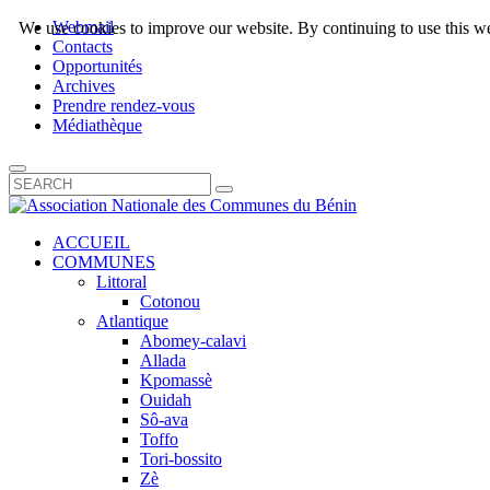
Webmail
We use cookies to improve our website. By continuing to use this we
Contacts
Opportunités
Archives
Prendre rendez-vous
Médiathèque
ACCUEIL
COMMUNES
Littoral
Cotonou
Atlantique
Abomey-calavi
Allada
Kpomassè
Ouidah
Sô-ava
Toffo
Tori-bossito
Zè