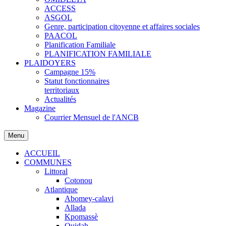
ACCESS
ASGOL
Genre, participation citoyenne et affaires sociales
PAACOL
Planification Familiale
PLANIFICATION FAMILIALE
PLAIDOYERS
Campagne 15%
Statut fonctionnaires
territoriaux
Actualités
Magazine
Courrier Mensuel de l'ANCB
Menu
ACCUEIL
COMMUNES
Littoral
Cotonou
Atlantique
Abomey-calavi
Allada
Kpomassè
Ouidah