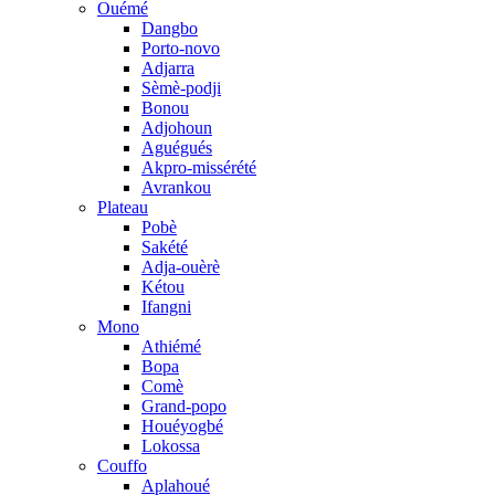
Ouémé
Dangbo
Porto-novo
Adjarra
Sèmè-podji
Bonou
Adjohoun
Aguégués
Akpro-missérété
Avrankou
Plateau
Pobè
Sakété
Adja-ouèrè
Kétou
Ifangni
Mono
Athiémé
Bopa
Comè
Grand-popo
Houéyogbé
Lokossa
Couffo
Aplahoué