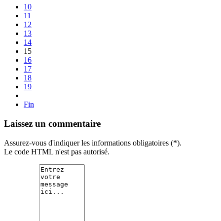
10
11
12
13
14
15
16
17
18
19
Fin
Laissez un commentaire
Assurez-vous d'indiquer les informations obligatoires (*).
Le code HTML n'est pas autorisé.