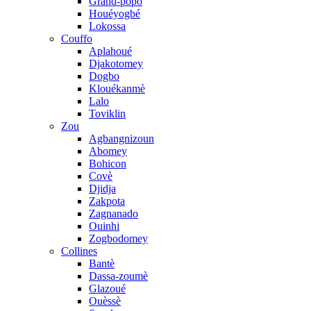
Grand-popo
Houéyogbé
Lokossa
Couffo
Aplahoué
Djakotomey
Dogbo
Klouékanmè
Lalo
Toviklin
Zou
Agbangnizoun
Abomey
Bohicon
Covè
Djidja
Zakpota
Zagnanado
Ouinhi
Zogbodomey
Collines
Bantè
Dassa-zoumè
Glazoué
Ouèssè