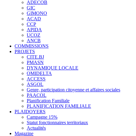
ADECOB
GIC
GIMONO
ACAD
CCP
APIDA
UCOZ
ANCB
COMMISSIONS
PROJETS
CITE.BJ
PMASN
DYNAMIQUE LOCALE
OMIDELTA
ACCESS
ASGOL
Genre, participation citoyenne et affaires sociales
PAACOL
Planification Familiale
PLANIFICATION FAMILIALE
PLAIDOYERS
Campagne 15%
Statut fonctionnaires territoriaux
Actualités
Magazine