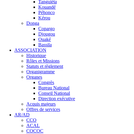
Tanguiéta
Kouandé
Péhonco
Kérou
Donga
Copargo
Djougou
Ouaké
Bassila
ASSOCIATION
Historique
Rôles et Missions
Statuts et règlement
Organigramme
Organes
Congrès
Bureau National
Conseil National
Direction exécutive
Acquis majeurs
Offres de services
AR/AD
CCO
ACAL
COCOC