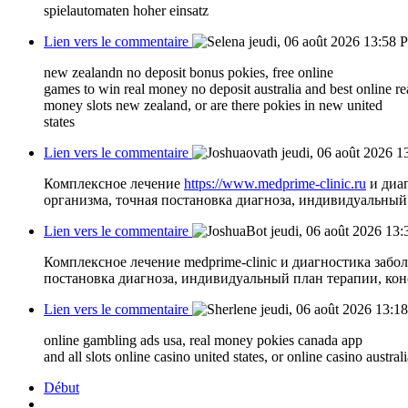
spielautomaten hoher einsatz
Lien vers le commentaire
jeudi, 06 août 2026 13:58
P
new zealandn no deposit bonus pokies, free online
games to win real money no deposit australia and best online re
money slots new zealand, or are there pokies in new united
states
Lien vers le commentaire
jeudi, 06 août 2026 1
Комплексное лечение
https://www.medprime-clinic.ru
и диа
организма, точная постановка диагноза, индивидуальный
Lien vers le commentaire
jeudi, 06 août 2026 13:
Комплексное лечение medprime-clinic и диагностика заб
постановка диагноза, индивидуальный план терапии, кон
Lien vers le commentaire
jeudi, 06 août 2026 13:18
online gambling ads usa, real money pokies canada app
and all slots online casino united states, or online casino austral
Début