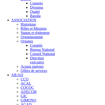
Copargo
Djougou
Ouaké
Bassila
ASSOCIATION
Historique
Rôles et Missions
Statuts et règlement
Organigramme
Organes
Congrès
Bureau National
Conseil National
Direction
exécutive
Acquis majeurs
Offres de services
AR/AD
CCO
ACAL
COCOC
ADECOB
GIC
GIMONO
ACAD