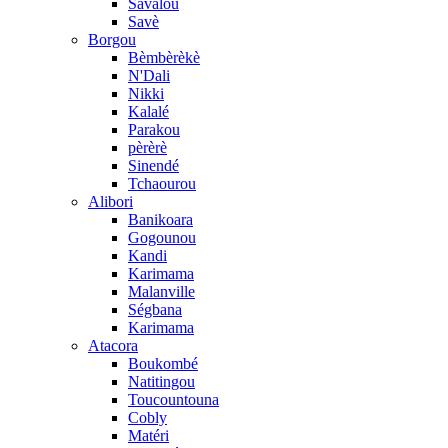
Savalou
Savè
Borgou
Bèmbèrèkè
N'Dali
Nikki
Kalalé
Parakou
pèrèrè
Sinendé
Tchaourou
Alibori
Banikoara
Gogounou
Kandi
Karimama
Malanville
Ségbana
Karimama
Atacora
Boukombé
Natitingou
Toucountouna
Cobly
Matéri