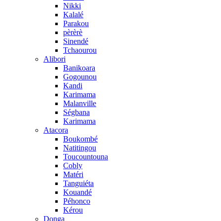
Nikki
Kalalé
Parakou
pèrèrè
Sinendé
Tchaourou
Alibori
Banikoara
Gogounou
Kandi
Karimama
Malanville
Ségbana
Karimama
Atacora
Boukombé
Natitingou
Toucountouna
Cobly
Matéri
Tanguiéta
Kouandé
Péhonco
Kérou
Donga