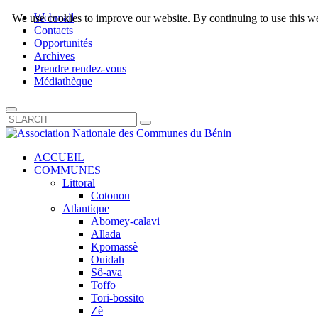
Webmail
We use cookies to improve our website. By continuing to use this we
Contacts
Opportunités
Archives
Prendre rendez-vous
Médiathèque
ACCUEIL
COMMUNES
Littoral
Cotonou
Atlantique
Abomey-calavi
Allada
Kpomassè
Ouidah
Sô-ava
Toffo
Tori-bossito
Zè