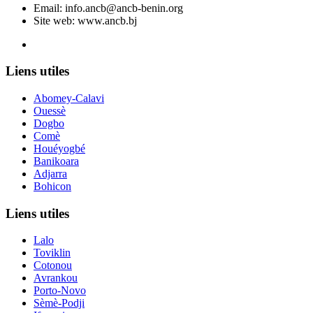
Email:
info.ancb@ancb-benin.org
Site web: www.ancb.bj
Le nouveau siège de l'ANCB est situé à Abomey-Calavi, rue
Liens utiles
Abomey-Calavi
Ouessè
Dogbo
Comè
Houéyogbé
Banikoara
Adjarra
Bohicon
Liens utiles
Lalo
Toviklin
Cotonou
Avrankou
Porto-Novo
Sèmè-Podji