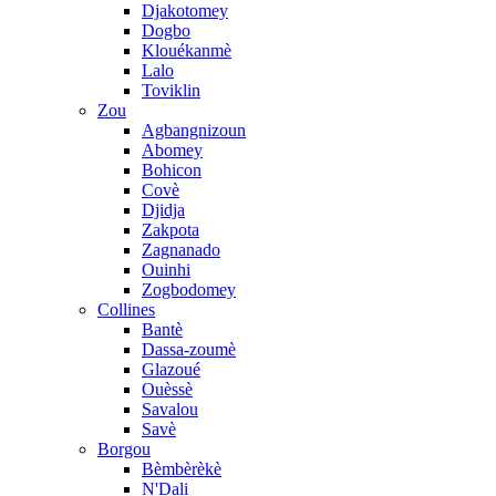
Djakotomey
Dogbo
Klouékanmè
Lalo
Toviklin
Zou
Agbangnizoun
Abomey
Bohicon
Covè
Djidja
Zakpota
Zagnanado
Ouinhi
Zogbodomey
Collines
Bantè
Dassa-zoumè
Glazoué
Ouèssè
Savalou
Savè
Borgou
Bèmbèrèkè
N'Dali