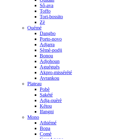
Sô-ava
Toffo
Tori-bossito
Zè
Ouémé
Dangbo
Porto-novo
Adjarra
Sèmè-podji
Bonou
Adjohoun
Aguégués
Akpro-missérété
Avrankou
Plateau
Pobè
Sakété
Adja-ouèrè
Kétou
Ifangni
Mono
Athiémé
Bopa
Comè