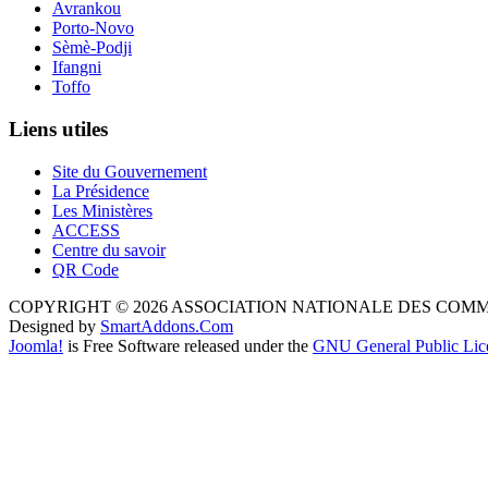
Avrankou
Porto-Novo
Sèmè-Podji
Ifangni
Toffo
Liens utiles
Site du Gouvernement
La Présidence
Les Ministères
ACCESS
Centre du savoir
QR Code
COPYRIGHT © 2026 ASSOCIATION NATIONALE DES COM
Designed by
SmartAddons.Com
Joomla!
is Free Software released under the
GNU General Public Lic