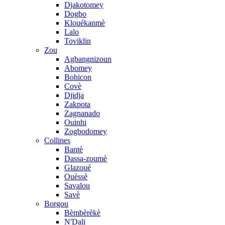
Djakotomey
Dogbo
Klouékanmè
Lalo
Toviklin
Zou
Agbangnizoun
Abomey
Bohicon
Covè
Djidja
Zakpota
Zagnanado
Ouinhi
Zogbodomey
Collines
Bantè
Dassa-zoumè
Glazoué
Ouèssè
Savalou
Savè
Borgou
Bèmbèrèkè
N'Dali