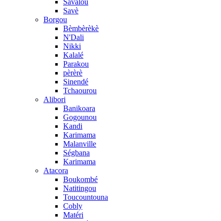
Savalou
Savè
Borgou
Bèmbèrèkè
N'Dali
Nikki
Kalalé
Parakou
pèrèrè
Sinendé
Tchaourou
Alibori
Banikoara
Gogounou
Kandi
Karimama
Malanville
Ségbana
Karimama
Atacora
Boukombé
Natitingou
Toucountouna
Cobly
Matéri