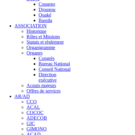
Copargo
Djougou
Ouaké
Bassila
ASSOCIATION
Historique
Rôles et Missions
Statuts et règlement
Organigramme
Organes
Congrès
Bureau National
Conseil National
Direction
exécutive
Acquis majeurs
Offres de services
AR/AD
CCO
ACAL
COCOC
ADECOB
GIC
GIMONO
ACAD