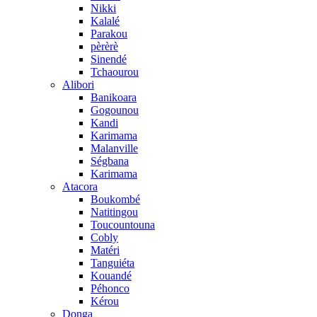
Nikki
Kalalé
Parakou
pèrèrè
Sinendé
Tchaourou
Alibori
Banikoara
Gogounou
Kandi
Karimama
Malanville
Ségbana
Karimama
Atacora
Boukombé
Natitingou
Toucountouna
Cobly
Matéri
Tanguiéta
Kouandé
Péhonco
Kérou
Donga