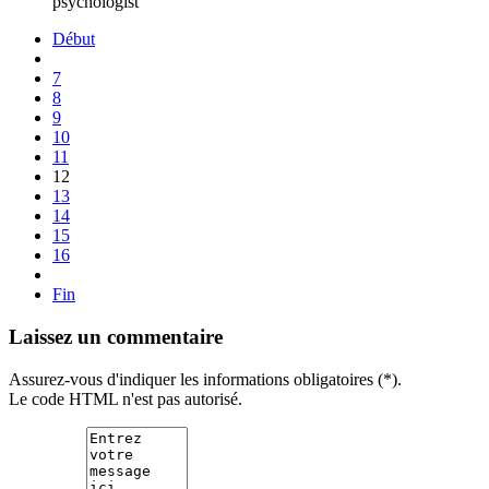
psychologist
Début
7
8
9
10
11
12
13
14
15
16
Fin
Laissez un commentaire
Assurez-vous d'indiquer les informations obligatoires (*).
Le code HTML n'est pas autorisé.