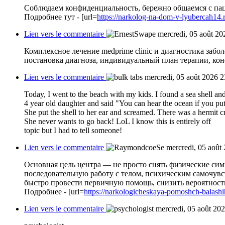
Соблюдаем конфиденциальность, бережно общаемся с пац
Подробнее тут - [url=
https://narkolog-na-dom-v-lyubercah14.r
Lien vers le commentaire
mercredi, 05 août 20
Комплексное лечение medprime clinic и диагностика заб
постановка диагноза, индивидуальный план терапии, кон
Lien vers le commentaire
mercredi, 05 août 2026 2
Today, I went to the beach with my kids. I found a sea shell an
4 year old daughter and said "You can hear the ocean if you put 
She put the shell to her ear and screamed. There was a hermit cr
She never wants to go back! LoL I know this is entirely off
topic but I had to tell someone!
Lien vers le commentaire
mercredi, 05 août
Основная цель центра — не просто снять физические сим
последовательную работу с телом, психическим самочув
быстро провести первичную помощь, снизить вероятност
Подробнее - [url=
https://narkologicheskaya-pomoshch-balashi
Lien vers le commentaire
mercredi, 05 août 20