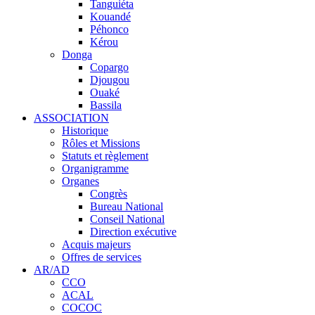
Tanguiéta
Kouandé
Péhonco
Kérou
Donga
Copargo
Djougou
Ouaké
Bassila
ASSOCIATION
Historique
Rôles et Missions
Statuts et règlement
Organigramme
Organes
Congrès
Bureau National
Conseil National
Direction exécutive
Acquis majeurs
Offres de services
AR/AD
CCO
ACAL
COCOC