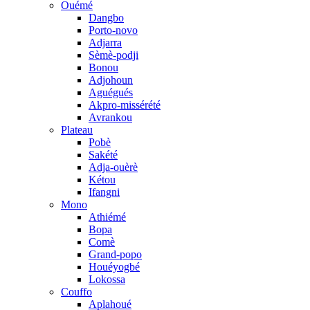
Ouémé
Dangbo
Porto-novo
Adjarra
Sèmè-podji
Bonou
Adjohoun
Aguégués
Akpro-missérété
Avrankou
Plateau
Pobè
Sakété
Adja-ouèrè
Kétou
Ifangni
Mono
Athiémé
Bopa
Comè
Grand-popo
Houéyogbé
Lokossa
Couffo
Aplahoué