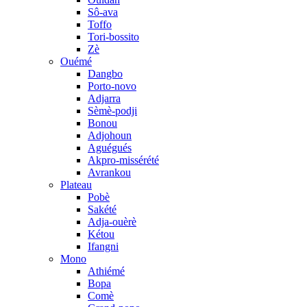
Sô-ava
Toffo
Tori-bossito
Zè
Ouémé
Dangbo
Porto-novo
Adjarra
Sèmè-podji
Bonou
Adjohoun
Aguégués
Akpro-missérété
Avrankou
Plateau
Pobè
Sakété
Adja-ouèrè
Kétou
Ifangni
Mono
Athiémé
Bopa
Comè