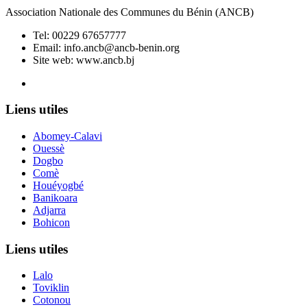
Association Nationale des Communes du Bénin (ANCB)
Tel:
00229 67657777
Email:
info.ancb@ancb-benin.org
Site web: www.ancb.bj
Le nouveau siège de l'ANCB est situé à Abomey-Calavi, rue
Liens utiles
Abomey-Calavi
Ouessè
Dogbo
Comè
Houéyogbé
Banikoara
Adjarra
Bohicon
Liens utiles
Lalo
Toviklin
Cotonou