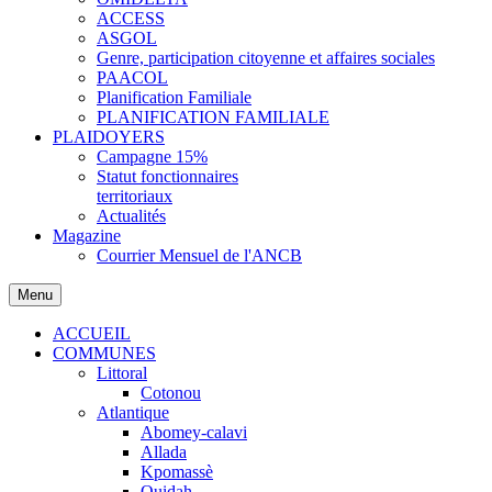
ACCESS
ASGOL
Genre, participation citoyenne et affaires sociales
PAACOL
Planification Familiale
PLANIFICATION FAMILIALE
PLAIDOYERS
Campagne 15%
Statut fonctionnaires
territoriaux
Actualités
Magazine
Courrier Mensuel de l'ANCB
Menu
ACCUEIL
COMMUNES
Littoral
Cotonou
Atlantique
Abomey-calavi
Allada
Kpomassè
Ouidah