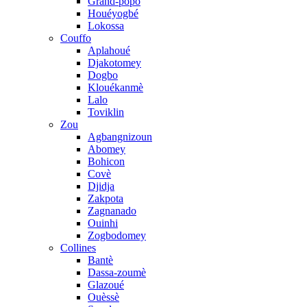
Grand-popo
Houéyogbé
Lokossa
Couffo
Aplahoué
Djakotomey
Dogbo
Klouékanmè
Lalo
Toviklin
Zou
Agbangnizoun
Abomey
Bohicon
Covè
Djidja
Zakpota
Zagnanado
Ouinhi
Zogbodomey
Collines
Bantè
Dassa-zoumè
Glazoué
Ouèssè