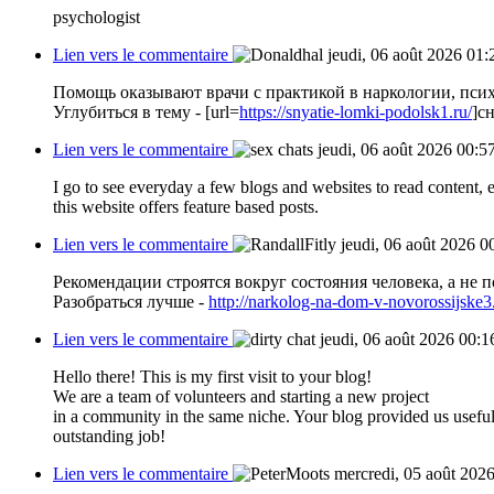
psychologist
Lien vers le commentaire
jeudi, 06 août 2026 01:
Помощь оказывают врачи с практикой в наркологии, пси
Углубиться в тему - [url=
https://snyatie-lomki-podolsk1.ru/
]с
Lien vers le commentaire
jeudi, 06 août 2026 00:5
I go to see everyday a few blogs and websites to read content, 
this website offers feature based posts.
Lien vers le commentaire
jeudi, 06 août 2026 0
Рекомендации строятся вокруг состояния человека, а не 
Разобраться лучше -
http://narkolog-na-dom-v-novorossijske3
Lien vers le commentaire
jeudi, 06 août 2026 00:1
Hello there! This is my first visit to your blog!
We are a team of volunteers and starting a new project
in a community in the same niche. Your blog provided us usefu
outstanding job!
Lien vers le commentaire
mercredi, 05 août 202