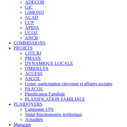
ADECOB
GIC
GIMONO
ACAD
CCP
APIDA
UCOZ
ANCB
COMMISSIONS
PROJETS
CITE.BJ
PMASN
DYNAMIQUE LOCALE
OMIDELTA
ACCESS
ASGOL
Genre, participation citoyenne et affaires sociales
PAACOL
Planification Familiale
PLANIFICATION FAMILIALE
PLAIDOYERS
Campagne 15%
Statut fonctionnaires territoriaux
Actualités
Magazine