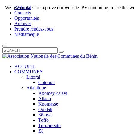
Webmail
We use cookies to improve our website. By continuing to use this we
Contacts
Opportunités
Archives
Prendre rendez-vous
Médiathèque
ACCUEIL
COMMUNES
Littoral
Cotonou
Atlantique
Abomey-calavi
Allada
Kpomassè
Ouidah
Sô-ava
Toffo
Tori-bossito
Zè