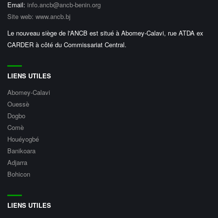
Email:
info.ancb@ancb-benin.org
Site web: www.ancb.bj
Le nouveau siège de l'ANCB est situé à Abomey-Calavi, rue ATDA ex
CARDER à côté du Commissariat Central.
LIENS UTILES
Abomey-Calavi
Ouessè
Dogbo
Comè
Houéyogbé
Banikoara
Adjarra
Bohicon
LIENS UTILES