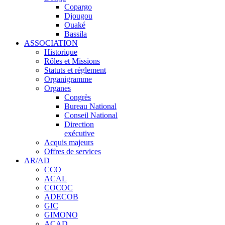
Copargo
Djougou
Ouaké
Bassila
ASSOCIATION
Historique
Rôles et Missions
Statuts et règlement
Organigramme
Organes
Congrès
Bureau National
Conseil National
Direction
exécutive
Acquis majeurs
Offres de services
AR/AD
CCO
ACAL
COCOC
ADECOB
GIC
GIMONO
ACAD