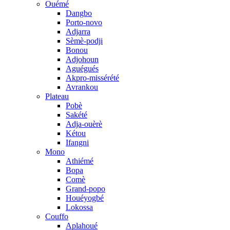
Ouémé
Dangbo
Porto-novo
Adjarra
Sèmè-podji
Bonou
Adjohoun
Aguégués
Akpro-missérété
Avrankou
Plateau
Pobè
Sakété
Adja-ouèrè
Kétou
Ifangni
Mono
Athiémé
Bopa
Comè
Grand-popo
Houéyogbé
Lokossa
Couffo
Aplahoué