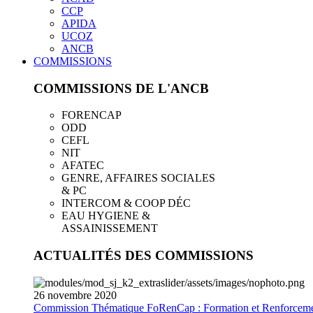
CCP
APIDA
UCOZ
ANCB
COMMISSIONS
COMMISSIONS DE L'ANCB
FORENCAP
ODD
CEFL
NIT
AFATEC
GENRE, AFFAIRES SOCIALES
& PC
INTERCOM & COOP DÉC
EAU HYGIENE &
ASSAINISSEMENT
ACTUALITÉS DES COMMISSIONS
26
novembre
2020
Commission Thématique FoRenCap : Formation et Renforceme