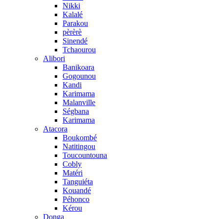
Nikki
Kalalé
Parakou
pèrèrè
Sinendé
Tchaourou
Alibori
Banikoara
Gogounou
Kandi
Karimama
Malanville
Ségbana
Karimama
Atacora
Boukombé
Natitingou
Toucountouna
Cobly
Matéri
Tanguiéta
Kouandé
Péhonco
Kérou
Donga