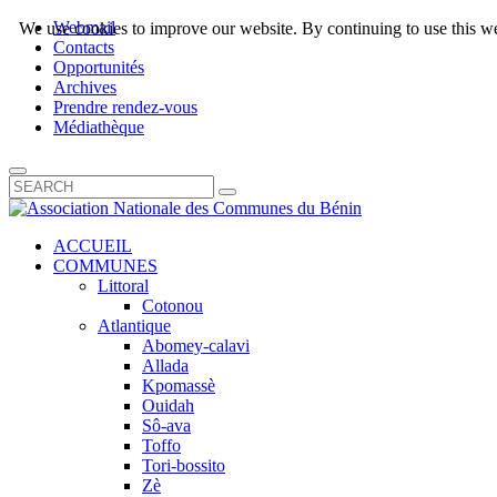
Webmail
We use cookies to improve our website. By continuing to use this we
Contacts
Opportunités
Archives
Prendre rendez-vous
Médiathèque
ACCUEIL
COMMUNES
Littoral
Cotonou
Atlantique
Abomey-calavi
Allada
Kpomassè
Ouidah
Sô-ava
Toffo
Tori-bossito
Zè