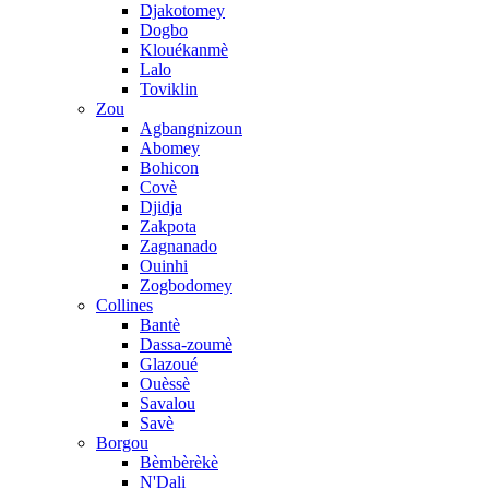
Djakotomey
Dogbo
Klouékanmè
Lalo
Toviklin
Zou
Agbangnizoun
Abomey
Bohicon
Covè
Djidja
Zakpota
Zagnanado
Ouinhi
Zogbodomey
Collines
Bantè
Dassa-zoumè
Glazoué
Ouèssè
Savalou
Savè
Borgou
Bèmbèrèkè
N'Dali