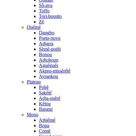
Sô-ava
Toffo
Tori-bossito
Zè
Ouémé
Dangbo
Porto-novo
Adjarra
Sèmè-podji
Bonou
Adjohoun
Aguégués
Akpro-missérété
Avrankou
Plateau
Pobè
Sakété
Adja-ouèrè
Kétou
Ifangni
Mono
Athiémé
Bopa
Comè