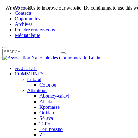
Webmail
We use cookies to improve our website. By continuing to use this we
Contacts
Opportunités
Archives
Prendre rendez-vous
Médiathèque
ACCUEIL
COMMUNES
Littoral
Cotonou
Atlantique
Abomey-calavi
Allada
Kpomassè
Ouidah
Sô-ava
Toffo
Tori-bossito
Zè