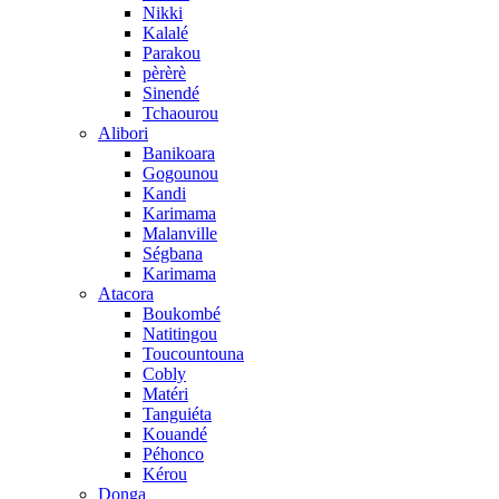
Nikki
Kalalé
Parakou
pèrèrè
Sinendé
Tchaourou
Alibori
Banikoara
Gogounou
Kandi
Karimama
Malanville
Ségbana
Karimama
Atacora
Boukombé
Natitingou
Toucountouna
Cobly
Matéri
Tanguiéta
Kouandé
Péhonco
Kérou
Donga