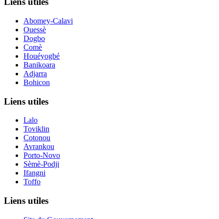
Liens utiles
Abomey-Calavi
Ouessè
Dogbo
Comè
Houéyogbé
Banikoara
Adjarra
Bohicon
Liens utiles
Lalo
Toviklin
Cotonou
Avrankou
Porto-Novo
Sèmè-Podji
Ifangni
Toffo
Liens utiles