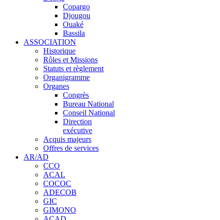
Copargo
Djougou
Ouaké
Bassila
ASSOCIATION
Historique
Rôles et Missions
Statuts et règlement
Organigramme
Organes
Congrès
Bureau National
Conseil National
Direction
exécutive
Acquis majeurs
Offres de services
AR/AD
CCO
ACAL
COCOC
ADECOB
GIC
GIMONO
ACAD