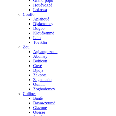
Grand-popo
Houéyogbé
Lokossa
Couffo
Aplahoué
Djakotomey
Dogbo
Klouékanmè
Lalo
Toviklin
Zou
Agbangnizoun
Abomey
Bohicon
Covè
Djidja
Zakpota
Zagnanado
Ouinhi
Zogbodomey
Collines
Bantè
Dassa-zoumè
Glazoué
Ouèssè