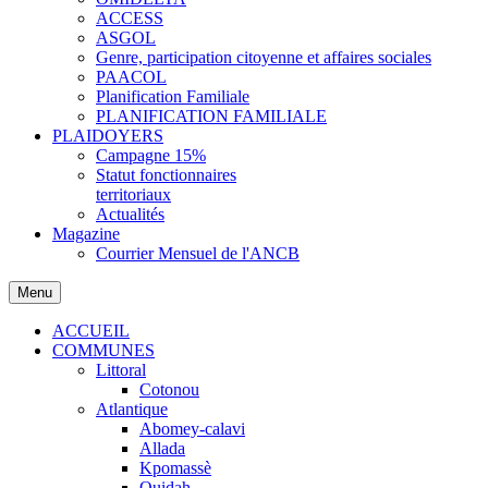
ACCESS
ASGOL
Genre, participation citoyenne et affaires sociales
PAACOL
Planification Familiale
PLANIFICATION FAMILIALE
PLAIDOYERS
Campagne 15%
Statut fonctionnaires
territoriaux
Actualités
Magazine
Courrier Mensuel de l'ANCB
Menu
ACCUEIL
COMMUNES
Littoral
Cotonou
Atlantique
Abomey-calavi
Allada
Kpomassè
Ouidah