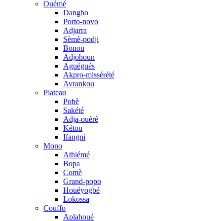
Ouémé
Dangbo
Porto-novo
Adjarra
Sèmè-podji
Bonou
Adjohoun
Aguégués
Akpro-missérété
Avrankou
Plateau
Pobè
Sakété
Adja-ouèrè
Kétou
Ifangni
Mono
Athiémé
Bopa
Comè
Grand-popo
Houéyogbé
Lokossa
Couffo
Aplahoué