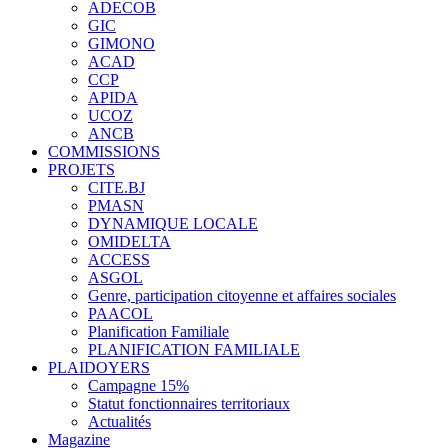
ADECOB
GIC
GIMONO
ACAD
CCP
APIDA
UCOZ
ANCB
COMMISSIONS
PROJETS
CITE.BJ
PMASN
DYNAMIQUE LOCALE
OMIDELTA
ACCESS
ASGOL
Genre, participation citoyenne et affaires sociales
PAACOL
Planification Familiale
PLANIFICATION FAMILIALE
PLAIDOYERS
Campagne 15%
Statut fonctionnaires territoriaux
Actualités
Magazine