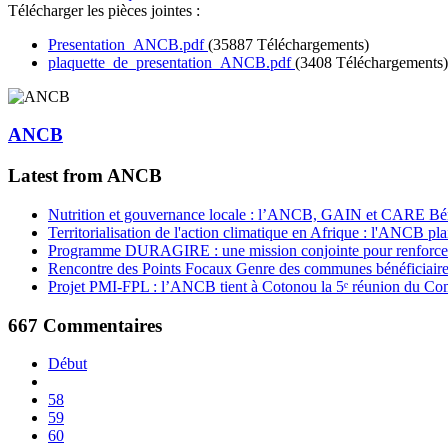
Télécharger les pièces jointes :
Presentation_ANCB.pdf
(35887 Téléchargements)
plaquette_de_presentation_ANCB.pdf
(3408 Téléchargements)
ANCB
Latest from ANCB
Nutrition et gouvernance locale : l’ANCB, GAIN et CARE Bénin 
Territorialisation de l'action climatique en Afrique : l'ANCB pla
Programme DURAGIRE : une mission conjointe pour renforcer
Rencontre des Points Focaux Genre des communes bénéficia
Projet PMI-FPL : l’ANCB tient à Cotonou la 5ᵉ réunion du Com
667
Commentaires
Début
58
59
60