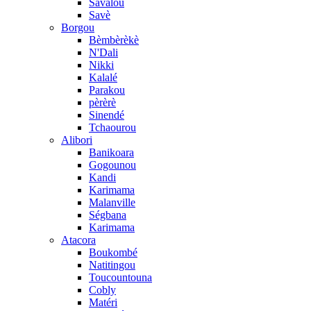
Savalou
Savè
Borgou
Bèmbèrèkè
N'Dali
Nikki
Kalalé
Parakou
pèrèrè
Sinendé
Tchaourou
Alibori
Banikoara
Gogounou
Kandi
Karimama
Malanville
Ségbana
Karimama
Atacora
Boukombé
Natitingou
Toucountouna
Cobly
Matéri