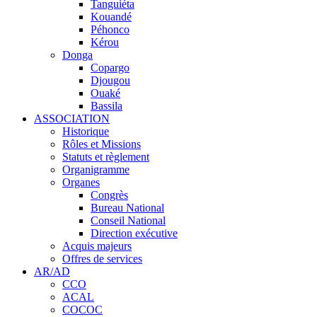
Tanguiéta
Kouandé
Péhonco
Kérou
Donga
Copargo
Djougou
Ouaké
Bassila
ASSOCIATION
Historique
Rôles et Missions
Statuts et règlement
Organigramme
Organes
Congrès
Bureau National
Conseil National
Direction exécutive
Acquis majeurs
Offres de services
AR/AD
CCO
ACAL
COCOC