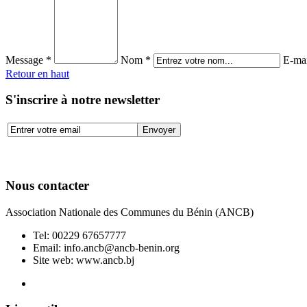
Message *
Nom *
E-mai
Retour en haut
S'inscrire à notre newsletter
Nous contacter
Association Nationale des Communes du Bénin (ANCB)
Tel:
00229 67657777
Email:
info.ancb@ancb-benin.org
Site web: www.ancb.bj
Le nouveau siège de l'ANCB est situé à Abomey-Calavi, rue