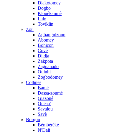
Djakotomey
Dogbo
Klouékanmè
Lalo
Toviklin
Zou
Agbangnizoun
Abomey
Bohicon
Covè
Djidja
Zakpota
Zagnanado
Ouinhi
Zogbodomey
Collines
Bantè
Dassa-zoumè
Glazoué
Ouèssè
Savalou
Savè
Borgou
Bèmbèrèkè
N'Dali